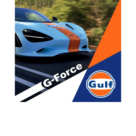
მთავარი
ახალი ამბები
,,სოხუმსა და ცხინვალს ვინ