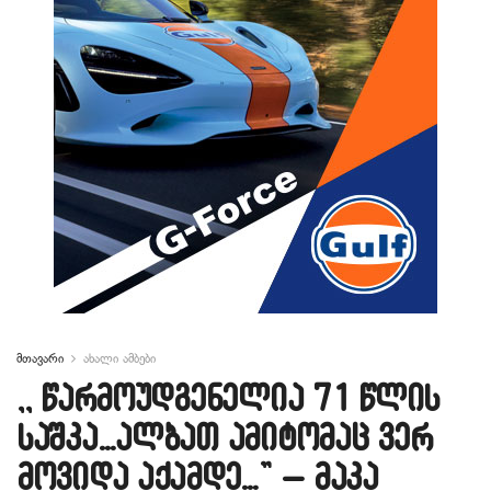
მთავარი
ახალი ამბები
,, წარმოუდგენელია 71 წლის
საშკა…ალბათ ამიტომაც ვერ
მოვიდა აქამდე…” – მაკა