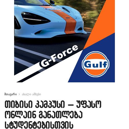
მთავარი
ახალი ამბები
თიბისი კამპუსი – უფასო
ონლაინ განათლება
სტუდენტებისთვის