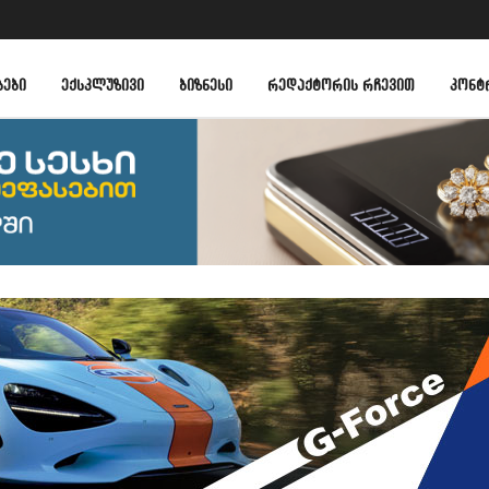
ᲑᲔᲑᲘ
ᲔᲥᲡᲙᲚᲣᲖᲘᲕᲘ
ᲑᲘᲖᲜᲔᲡᲘ
ᲠᲔᲓᲐᲥᲢᲝᲠᲘᲡ ᲠᲩᲔᲕᲘᲗ
ᲙᲝᲜᲢ