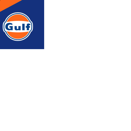
რედაქტორის რჩევით
ᲐᲮᲐᲚᲘ ᲐᲛᲑᲔᲑᲘ