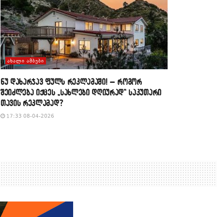
ᲐᲮᲐᲚᲘ ᲐᲛᲑᲔᲑᲘ
​ნუ დახარჯავ ფულს რეკლამაში! – როგორ
შეიძლება იქცეს „სახლები დღიურად“ საკუთარი
თავის რეკლამად?
17:33 08-04-2026