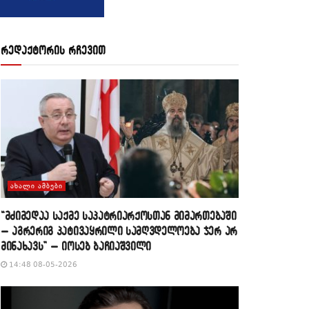
რედაქტორის რჩევით
ᲐᲮᲐᲚᲘ ᲐᲛᲑᲔᲑᲘ
“მძიმედაა საქმე საპატრიარქოსთან მიმართებაში
– აგრერიგ პატივაყრილი სამღვდელოება ჯერ არ
მინახავს” – იოსებ ბაჩიაშვილი
14:48 08-05-2026