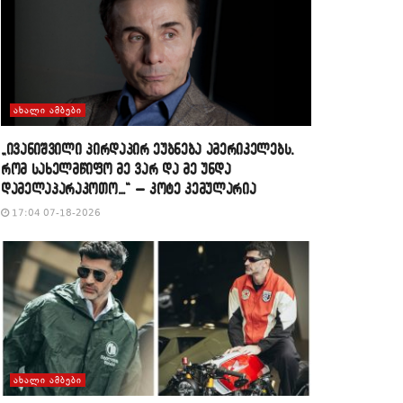
ᲐᲮᲐᲚᲘ ᲐᲛᲑᲔᲑᲘ
„ივანიშვილი პირდაპირ ეუბნება ამერიკელებს,
რომ სახელმწიფო მე ვარ და მე უნდა
დამელაპარაკოთო…“ – კოტე კემულარია
17:04 07-18-2026
ᲐᲮᲐᲚᲘ ᲐᲛᲑᲔᲑᲘ