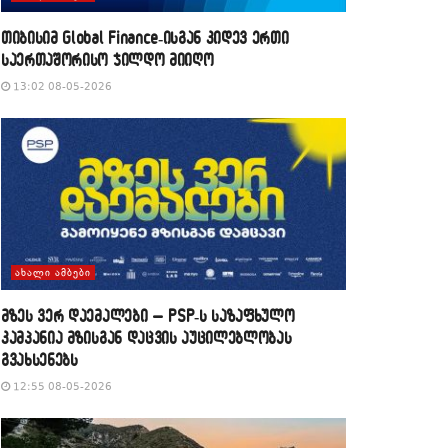
თიბისიმ Global Finance-ისგან კიდევ ერთი
საერთაშორისო ჯილდო მიიღო
13:02 08-05-2026
ᲐᲮᲐᲚᲘ ᲐᲛᲑᲔᲑᲘ
მზეს ვერ დაემალები – PSP-ს საზაფხულო
კამპანია მზისგან დაცვის აუცილებლობას
გვახსენებს
12:55 08-05-2026