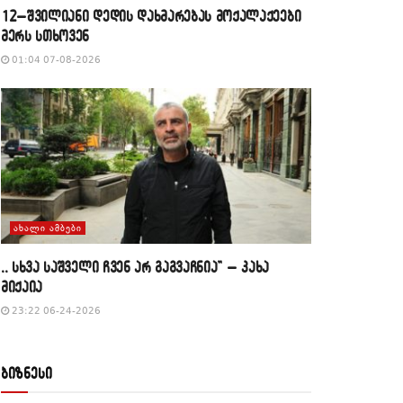
12–შვილიანი დედის დახმარებას მოქალაქეები
მერს სთხოვენ
01:04 07-08-2026
ᲐᲮᲐᲚᲘ ᲐᲛᲑᲔᲑᲘ
,, სხვა საშველი ჩვენ არ გაგვაჩნია” – კახა
მიქაია
23:22 06-24-2026
ბიზნესი