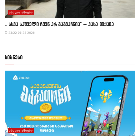
ᲐᲮᲐᲚᲘ ᲐᲛᲑᲔᲑᲘ
,, სხვა საშველი ჩვენ არ გაგვაჩნია” – კახა მიქაია
23:22 06-24-2026
ბიზნესი
ᲐᲮᲐᲚᲘ ᲐᲛᲑᲔᲑᲘ