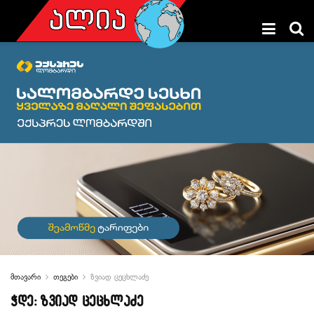
მთავარი
თეგები
ზვიად ცეცხლაძე
ჭდე:
ზვიად ცეცხლაძე