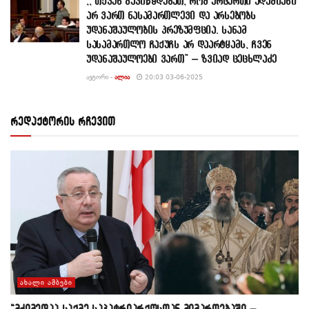
,, თქვენ გავიწყდებათ, რომ არცერთი ადამიანი
არ ვართ ნასამართლევი და არსებობს
უდანაშაულობის პრეზუმფცია. სანამ
სასამართლო ჩაქუჩს არ დაარტყამს, ჩვენ
უდანაშაულოები ვართ” – ზვიად ცეცხლაძე
ᲐᲕᲢᲝᲠᲘ -
ᲐᲚᲘᲐ
20:03 03-06-2025
რედაქტორის რჩევით
ᲐᲮᲐᲚᲘ ᲐᲛᲑᲔᲑᲘ
“მძიმედაა საქმე საპატრიარქოსთან მიმართებაში –