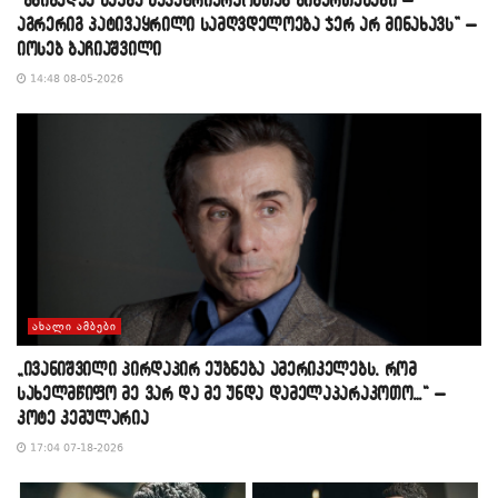
აგრერიგ პატივაყრილი სამღვდელოება ჯერ არ მინახავს” –
იოსებ ბაჩიაშვილი
14:48 08-05-2026
ᲐᲮᲐᲚᲘ ᲐᲛᲑᲔᲑᲘ
„ივანიშვილი პირდაპირ ეუბნება ამერიკელებს, რომ
სახელმწიფო მე ვარ და მე უნდა დამელაპარაკოთო…“ –
კოტე კემულარია
17:04 07-18-2026