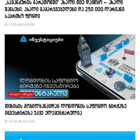
„საგანძურის მარათონში“ ახალი თვე დაიწყო – ახალი
შანსები, ახალი გამარჯვებულები და 250 000-ლარიანი
საპრიზო ფონდი
13:05 08-06-2026
ᲐᲮᲐᲚᲘ ᲐᲛᲑᲔᲑᲘ
თიბისის მობილბანკიდან ლონდონის საფონდო ბირჟაზე
ინვესტირება უკვე ელემენტარულია
14:49 08-05-2026