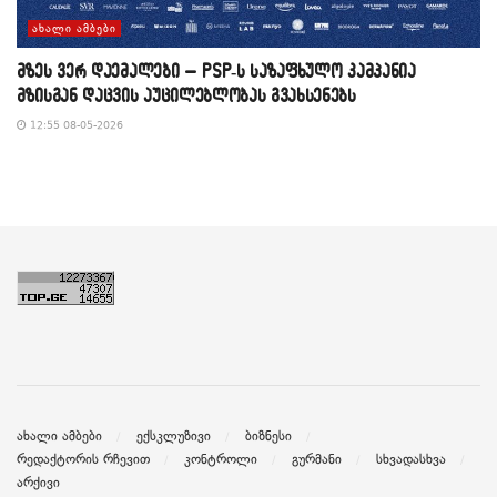
ᲐᲮᲐᲚᲘ ᲐᲛᲑᲔᲑᲘ
მზეს ვერ დაემალები – PSP-ს საზაფხულო კამპანია
მზისგან დაცვის აუცილებლობას გვახსენებს
12:55 08-05-2026
ახალი ამბები
ექსკლუზივი
ბიზნესი
რედაქტორის რჩევით
კონტროლი
გურმანი
სხვადასხვა
არქივი