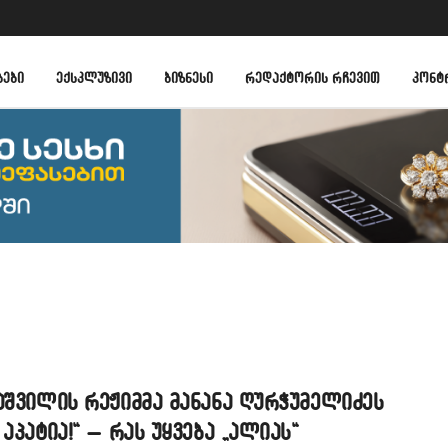
ᲑᲔᲑᲘ
ᲔᲥᲡᲙᲚᲣᲖᲘᲕᲘ
ᲑᲘᲖᲜᲔᲡᲘ
ᲠᲔᲓᲐᲥᲢᲝᲠᲘᲡ ᲠᲩᲔᲕᲘᲗ
ᲙᲝᲜᲢ
აშვილის რეჟიმმა მანანა ღურჭუმელიძეს
 აპატია!“ – რას უყვება „ალიას“