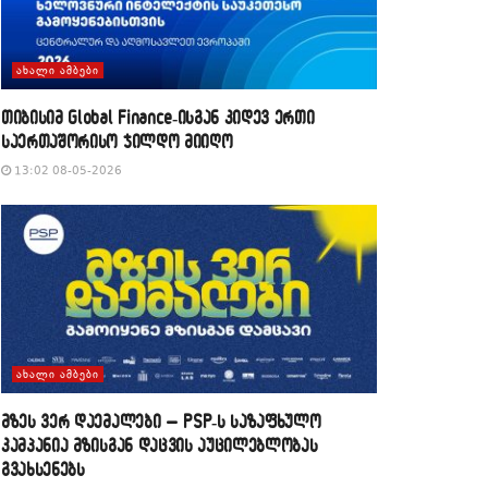
ᲐᲮᲐᲚᲘ ᲐᲛᲑᲔᲑᲘ
თიბისიმ Global Finance-ისგან კიდევ ერთი
საერთაშორისო ჯილდო მიიღო
13:02 08-05-2026
ᲐᲮᲐᲚᲘ ᲐᲛᲑᲔᲑᲘ
მზეს ვერ დაემალები – PSP-ს საზაფხულო
კამპანია მზისგან დაცვის აუცილებლობას
გვახსენებს