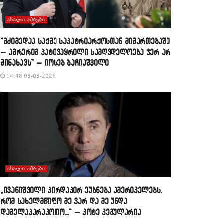
ᲐᲮᲐᲚᲘ ᲐᲛᲑᲔᲑᲘ
“მძიმედაა საქმე საპატრიარქოსთან მიმართებაში
– აგრერიგ პატივაყრილი სამღვდელოება ჯერ არ
მინახავს” – იოსებ ბაჩიაშვილი
14:48 08-05-2026
ᲐᲮᲐᲚᲘ ᲐᲛᲑᲔᲑᲘ
„ივანიშვილი პირდაპირ ეუბნება ამერიკელებს,
რომ სახელმწიფო მე ვარ და მე უნდა
დამელაპარაკოთო…“ – კოტე კემულარია