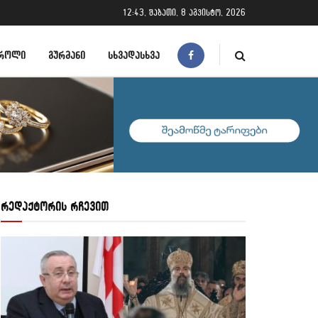
12:43, შაბათი, 8 აგვისტო, 2026
ᲠᲝᲚᲘ
ᲒᲣᲠᲛᲐᲜᲘ
ᲡᲮᲕᲐᲓᲐᲡᲮᲕᲐ
რედაქტორის რჩევით