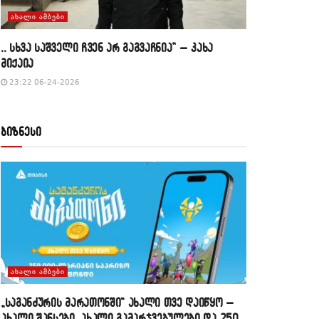
ᲐᲮᲐᲚᲘ ᲐᲛᲑᲔᲑᲘ
,, სხვა საშველი ჩვენ არ გაგვაჩნია” – კახა
მიქაია
23:22 06-24-2026
ბიზნესი
ᲐᲮᲐᲚᲘ ᲐᲛᲑᲔᲑᲘ
„საგანძურის მარათონში“ ახალი თვე დაიწყო –
ახალი შანსები, ახალი გამარჯვებულები და 250