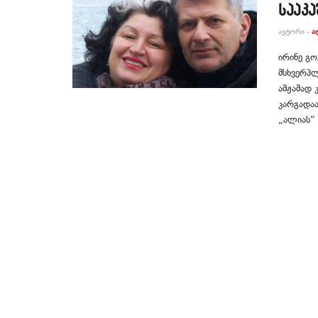
სააკ
ᲐᲕᲢᲝᲠᲘ -
Ა
ირინე გო
მსხვერპლ
ამჟამად 
კარგადა
„ალიას“ .