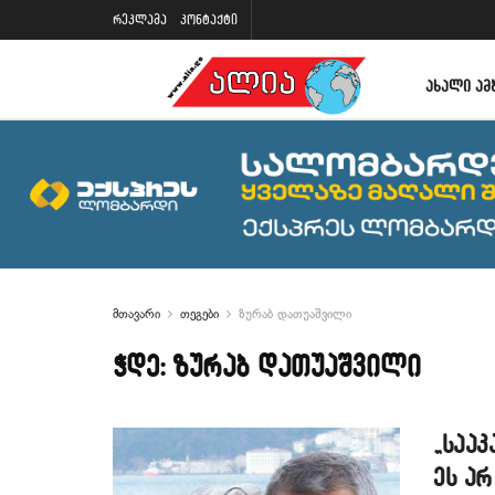
რეკლამა
კონტაქტი
ᲐᲮᲐᲚᲘ ᲐᲛ
მთავარი
თეგები
ზურაბ დათუაშვილი
ჭდე:
ზურაბ დათუაშვილი
„სააკ
ეს არ