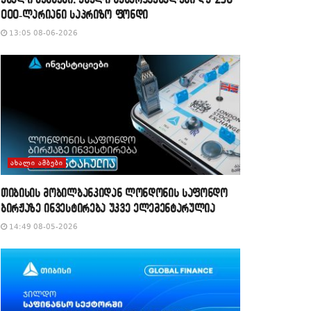
000-ლარიანი საპრიზო ფონდი
13:05 08-06-2026
ᲐᲮᲐᲚᲘ ᲐᲛᲑᲔᲑᲘ
თიბისის მობილბანკიდან ლონდონის საფონდო
ბირჟაზე ინვესტირება უკვე ელემენტარულია
14:49 08-05-2026