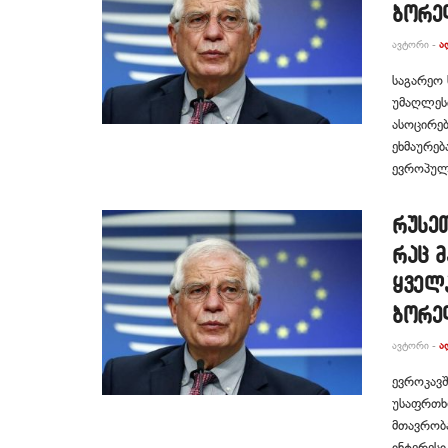
ბორე
ᲐᲕᲢᲝᲠᲘ -
Ა
საგარეო 
უმაღლეს
ასოცირებ
ეხმაურე
ევროპული
რუსეთ
რაც მ
ყველ
ბორე
ᲐᲕᲢᲝᲠᲘ -
Ა
ევროკავ
უსაფრთხო
მთავრობა
ინტერესი