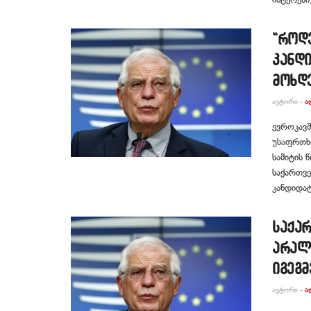
“როდ
კანდი
მოხდ
ᲐᲕᲢᲝᲠᲘ -
Ა
ევროკავშ
უსაფრთხო
სამიტის 
საქართვ
კანდიდატ
საქა
არალ
იგეგ
ᲐᲕᲢᲝᲠᲘ -
Ა