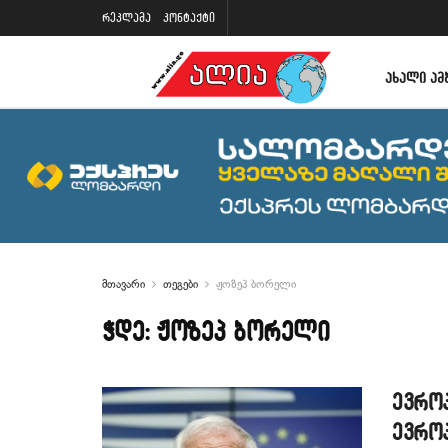
რეკლამა
კონტაქტი
ᲐᲮᲐᲚᲘ ᲐᲛ
მთავარი
თეგები
ჟოზეპ ბორელი
ჭდე:
ჟოზეპ ბორელი
ევრო
ევრო