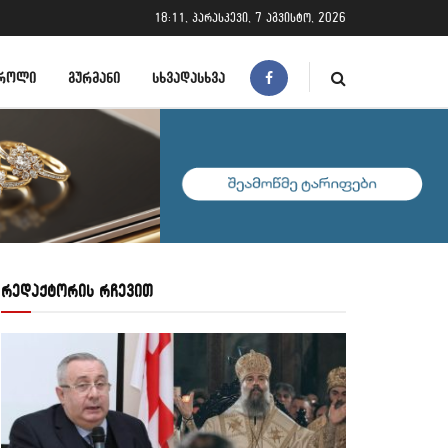
18:11, პარასკევი, 7 აგვისტო, 2026
ᲠᲝᲚᲘ
ᲒᲣᲠᲛᲐᲜᲘ
ᲡᲮᲕᲐᲓᲐᲡᲮᲕᲐ
რედაქტორის რჩევით