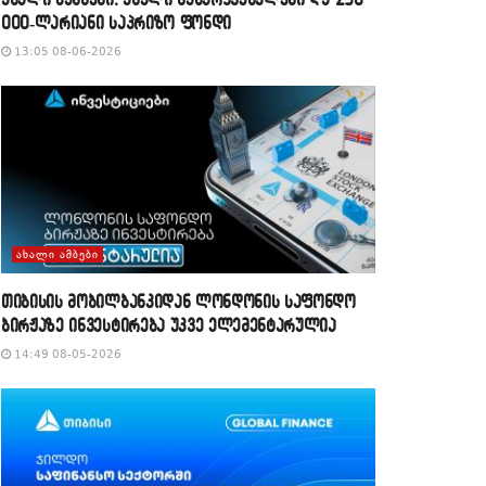
000-ლარიანი საპრიზო ფონდი
13:05 08-06-2026
ᲐᲮᲐᲚᲘ ᲐᲛᲑᲔᲑᲘ
თიბისის მობილბანკიდან ლონდონის საფონდო
ბირჟაზე ინვესტირება უკვე ელემენტარულია
14:49 08-05-2026