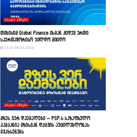
ᲐᲮᲐᲚᲘ ᲐᲛᲑᲔᲑᲘ
თიბისიმ Global Finance-ისგან კიდევ ერთი
საერთაშორისო ჯილდო მიიღო
13:02 08-05-2026
ᲐᲮᲐᲚᲘ ᲐᲛᲑᲔᲑᲘ
მზეს ვერ დაემალები – PSP-ს საზაფხულო
კამპანია მზისგან დაცვის აუცილებლობას
გვახსენებს