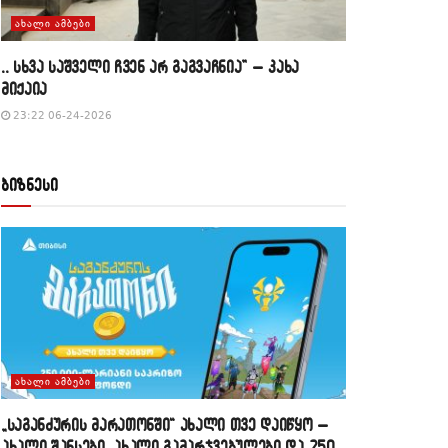
ᲐᲮᲐᲚᲘ ᲐᲛᲑᲔᲑᲘ
,, სხვა საშველი ჩვენ არ გაგვაჩნია” – კახა
მიქაია
23:22 06-24-2026
ბიზნესი
ᲐᲮᲐᲚᲘ ᲐᲛᲑᲔᲑᲘ
„საგანძურის მარათონში“ ახალი თვე დაიწყო –
ახალი შანსები, ახალი გამარჯვებულები და 250