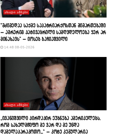
ᲐᲮᲐᲚᲘ ᲐᲛᲑᲔᲑᲘ
“მძიმედაა საქმე საპატრიარქოსთან მიმართებაში
– აგრერიგ პატივაყრილი სამღვდელოება ჯერ არ
მინახავს” – იოსებ ბაჩიაშვილი
14:48 08-05-2026
ᲐᲮᲐᲚᲘ ᲐᲛᲑᲔᲑᲘ
„ივანიშვილი პირდაპირ ეუბნება ამერიკელებს,
რომ სახელმწიფო მე ვარ და მე უნდა
დამელაპარაკოთო…“ – კოტე კემულარია