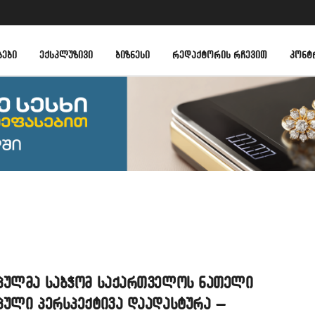
ᲑᲔᲑᲘ
ᲔᲥᲡᲙᲚᲣᲖᲘᲕᲘ
ᲑᲘᲖᲜᲔᲡᲘ
ᲠᲔᲓᲐᲥᲢᲝᲠᲘᲡ ᲠᲩᲔᲕᲘᲗ
ᲙᲝᲜᲢ
პულმა საბჭომ საქართველოს ნათელი
პული პერსპექტივა დაადასტურა –