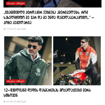
ᲐᲮᲐᲚᲘ ᲐᲛᲑᲔᲑᲘ
„ივანიშვილი პირდაპირ ეუბნება ამერიკელებს, რომ
სახელმწიფო მე ვარ და მე უნდა დამელაპარაკოთო…“ –
კოტე კემულარია
17:04 07-18-2026
ᲐᲮᲐᲚᲘ ᲐᲛᲑᲔᲑᲘ
12–შვილიანი დედის დახმარებას მოქალაქეები მერს
სთხოვენ
01:04 07-08-2026