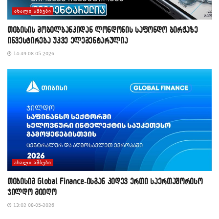
ᲐᲮᲐᲚᲘ ᲐᲛᲑᲔᲑᲘ
თიბისის მობილბანკიდან ლონდონის საფონდო ბირჟაზე
ინვესტირება უკვე ელემენტარულია
14:49 08-05-2026
ᲐᲮᲐᲚᲘ ᲐᲛᲑᲔᲑᲘ
თიბისიმ Global Finance-ისგან კიდევ ერთი საერთაშორისო
ჯილდო მიიღო
13:02 08-05-2026