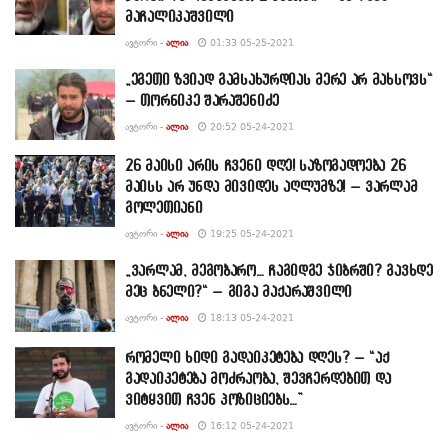
მაჩალიკაშვილი
ᲐᲕᲢᲝᲠᲘ -
ᲐᲚᲘᲐ
01:33 05-25-2021
„ეგეთი ზვიად გამსახურდიას მერე არ მახსოვს“
– თორნიკე შარაშენიძე
ᲐᲕᲢᲝᲠᲘ -
ᲐᲚᲘᲐ
20:52 05-24-2021
26 მაისი არის ჩვენი დღე! საზოგადოება 26
მაისს არ უნდა მივიდეს აღლუმზე! – ვარლამ
გოლეთიანი
ᲐᲕᲢᲝᲠᲘ -
ᲐᲚᲘᲐ
19:25 05-24-2021
„ვარლამ, მეგობარო… ჩაგიდგე ჯიბრში? გავხდე
მეც ბნელი?“ – გიგა მაქარაშვილი
ᲐᲕᲢᲝᲠᲘ -
ᲐᲚᲘᲐ
18:13 05-24-2021
რომელი ხიდი გადაიკეტება დღეს? – “აქ
გადაიკეტება მოძრაობა, შევჩერდებით და
ვიტყვით ჩვენ პოზიციებს…”
ᲐᲕᲢᲝᲠᲘ -
ᲐᲚᲘᲐ
16:12 05-24-2021