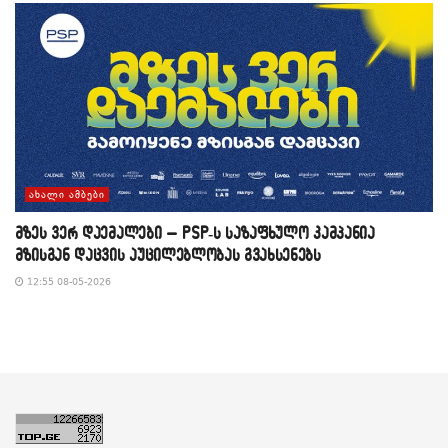
ᲐᲮᲐᲚᲘ ᲐᲛᲑᲔᲑᲘ
მზეს ვერ დაემალები – PSP-ს საზაფხულო კამპანია
მზისგან დაცვის აუცილებლობას გვახსენებს
12:55 08-05-2026