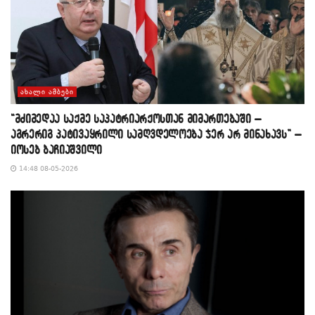
ᲐᲮᲐᲚᲘ ᲐᲛᲑᲔᲑᲘ
“მძიმედაა საქმე საპატრიარქოსთან მიმართებაში –
აგრერიგ პატივაყრილი სამღვდელოება ჯერ არ მინახავს” –
იოსებ ბაჩიაშვილი
14:48 08-05-2026