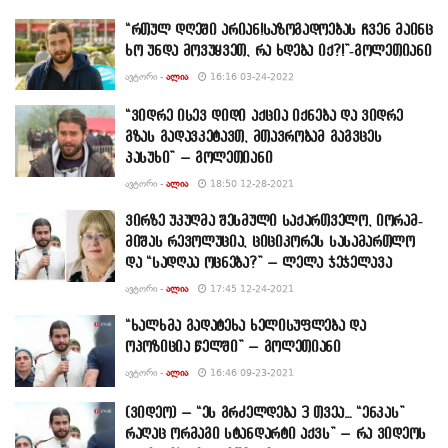
“რთულ დღეში არიან!საზოგადოებას ჩვენ მაინც
ხო უნდა მოვუყვეთ, რა ხდება იქ?!”-გოლეთიანი
ᲐᲕᲢᲝᲠᲘ -
ᲐᲚᲘᲐ
16:16 03-24-2022
“ვიდრე ისევ დიდი აქცია იქნება და ვიდრე
გზას გადავკეტავთ, მთავრობამ გაგვცეს
პასუხი” – გოლეთიანი
ᲐᲕᲢᲝᲠᲘ -
ᲐᲚᲘᲐ
18:50 12-28-2021
ვირზე უკუღმა შესმული საქართველო, იორამ-
მიშას რევოლუცია, ციციკორეს სასამართლო
და “სადღაა ოცნება?” – ლელა ჯეჯელავა
ᲐᲕᲢᲝᲠᲘ -
ᲐᲚᲘᲐ
17:45 12-24-2021
“ხალხმა გადატეხა ხელისუფლება და
ოპოზიცია წელში” – გოლეთიანი
ᲐᲕᲢᲝᲠᲘ -
ᲐᲚᲘᲐ
16:46 09-23-2021
(ვიდეო) – “ეს გრძელდება 3 თვეა… “ენკას”
რაღაც ორმაგი სტანდარტი აქვს” – რა ვიდეოს