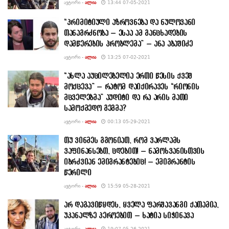
ᲐᲕᲢᲝᲠᲘ -
ᲐᲚᲘᲐ
13:44 07-05-2021
“პრიმიტიული აზროვნება და ნულოვანი
თანაგრძნობა – ესაა ამ განცხადების
დამწერების პრობლემა” – ანა აბაშიძე
ᲐᲕᲢᲝᲠᲘ -
ᲐᲚᲘᲐ
13:25 07-02-2021
“ახლა აუცილებელია ერთი წესის ქვეშ
მოქცევა” – რატომ დაიქირავეს “რიონის
მცველებმა” აუდიტი და რა არის მათი
სამოქმედო გეგმა?
ᲐᲕᲢᲝᲠᲘ -
ᲐᲚᲘᲐ
00:13 05-29-2021
თუ ვინმეს გგონიათ, რომ ვარლამს
ვაფინანსებთ, ცდებით! – ნამოხვანისთვის
იბრძვიან ემიგრანტებიც! – ემიგრანტის
წერილი
ᲐᲕᲢᲝᲠᲘ -
ᲐᲚᲘᲐ
15:59 05-28-2021
არ დაგავიწყდეს, ყველა ფარშავანგი ქათამია,
უკანალზე პეროებით – ხატია სიჭინავა
ᲐᲕᲢᲝᲠᲘ -
ᲐᲚᲘᲐ
19:07 05-26-2021