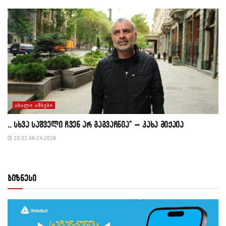
ᲐᲮᲐᲚᲘ ᲐᲛᲑᲔᲑᲘ
,, სხვა საშველი ჩვენ არ გაგვაჩნია” – კახა მიქაია
23:22 06-24-2026
ბიზნესი