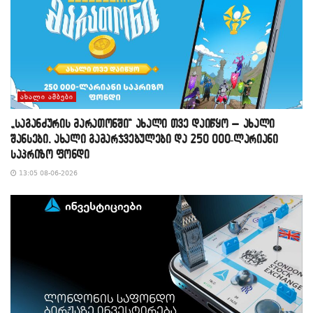
ᲐᲮᲐᲚᲘ ᲐᲛᲑᲔᲑᲘ
„საგანძურის მარათონში“ ახალი თვე დაიწყო – ახალი
შანსები, ახალი გამარჯვებულები და 250 000-ლარიანი
საპრიზო ფონდი
13:05 08-06-2026