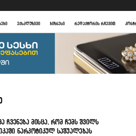
ᲑᲔᲑᲘ
ᲔᲥᲡᲙᲚᲣᲖᲘᲕᲘ
ᲑᲘᲖᲜᲔᲡᲘ
ᲠᲔᲓᲐᲥᲢᲝᲠᲘᲡ ᲠᲩᲔᲕᲘᲗ
ᲙᲝᲜᲢ
ე
მა ჩვენება მისცა, რომ ჩემს შვილს
იკაში ნარკოტიკულ საშუალებას