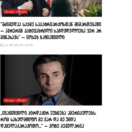
ᲐᲮᲐᲚᲘ ᲐᲛᲑᲔᲑᲘ
“მძიმედაა საქმე საპატრიარქოსთან მიმართებაში
– აგრერიგ პატივაყრილი სამღვდელოება ჯერ არ
მინახავს” – იოსებ ბაჩიაშვილი
14:48 08-05-2026
ᲐᲮᲐᲚᲘ ᲐᲛᲑᲔᲑᲘ
„ივანიშვილი პირდაპირ ეუბნება ამერიკელებს,
რომ სახელმწიფო მე ვარ და მე უნდა
დამელაპარაკოთო…“ – კოტე კემულარია