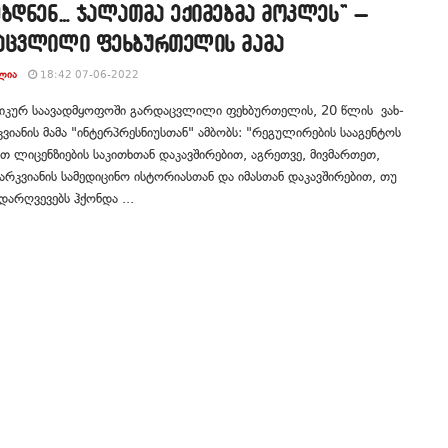
ბდნენ… ჯალათმა ექიმებმა მოკლეს” –
აცვლილი ფეხბურთელის მამა
ᲚᲘᲐ
18:42 07-06-2022
ი­კურ სა­ა­ვად­მყო­ფო­ში გარ­დაც­ვლი­ლი ფეხ­ბურ­თე­ლის, 20 წლის ვახ­
ვი­ა­ნის მა­მა "ინ­ტერპრეს­ნი­უსთან" ამბობს: "რე­გუ­ლი­რე­ბის სა­ა­გენ­ტოს
თ ლი­ცენ­ზი­ე­ბის სა­კი­თხთან და­კავ­ში­რე­ბით, აგ­რეთ­ვე, მივ­მარ­თეთ,
არ­კვი­ა­ნის სა­მე­დი­ცი­ნო ის­ტო­რი­ას­თან და იმას­თან და­კავ­ში­რე­ბით, თუ
დარ­ღვე­ვებს ჰქონ­და ...