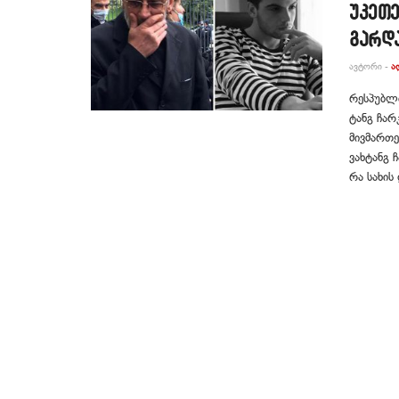
უკეთე
გარდ
ᲐᲕᲢᲝᲠᲘ -
Ა
რეს­პუბ­ლ
ტანგ ჩარ­კ
მივ­მარ­თე
ვახ­ტანგ ჩ
რა სა­ხის 