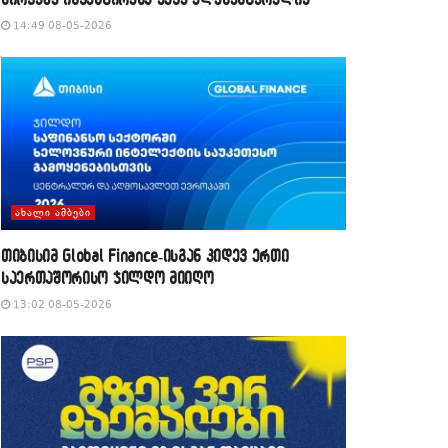
14:49 08-05-2026
ᲐᲮᲐᲚᲘ ᲐᲛᲑᲔᲑᲘ
თიბისიმ Global Finance-ისგან კიდევ ერთი
საერთაშორისო ჯილდო მიიღო
13:02 08-05-2026