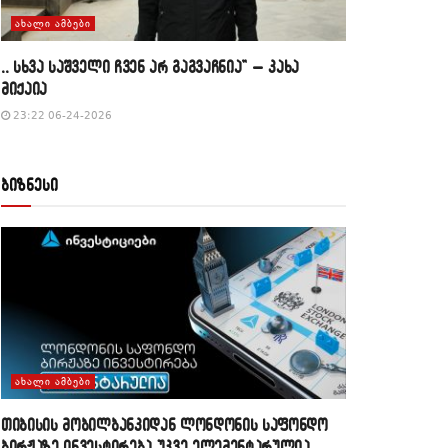
ᲐᲮᲐᲚᲘ ᲐᲛᲑᲔᲑᲘ
,, სხვა საშველი ჩვენ არ გაგვაჩნია” – კახა
მიქაია
23:22 06-24-2026
ბიზნესი
ᲐᲮᲐᲚᲘ ᲐᲛᲑᲔᲑᲘ
თიბისის მობილბანკიდან ლონდონის საფონდო
ბირჟაზე ინვესტირება უკვე ელემენტარულია