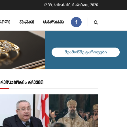
12:39, ხუთშაბათი, 6 აგვისტო, 2026
ᲠᲝᲚᲘ
ᲒᲣᲠᲛᲐᲜᲘ
ᲡᲮᲕᲐᲓᲐᲡᲮᲕᲐ
რედაქტორის რჩევით