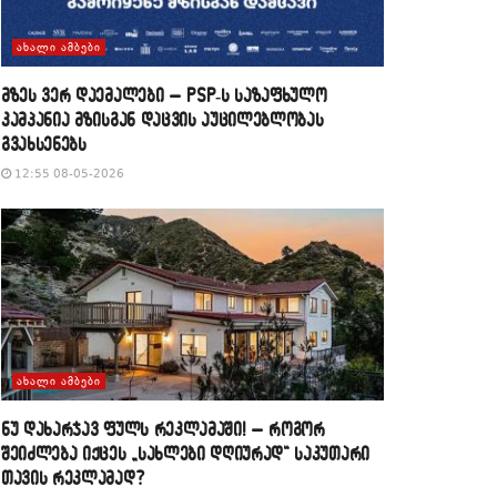
ᲐᲮᲐᲚᲘ ᲐᲛᲑᲔᲑᲘ
მზეს ვერ დაემალები – PSP-ს საზაფხულო
კამპანია მზისგან დაცვის აუცილებლობას
გვახსენებს
12:55 08-05-2026
ᲐᲮᲐᲚᲘ ᲐᲛᲑᲔᲑᲘ
​ნუ დახარჯავ ფულს რეკლამაში! – როგორ
შეიძლება იქცეს „სახლები დღიურად“ საკუთარი
თავის რეკლამად?