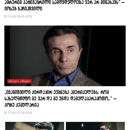
აგრერიგ პატივაყრილი სამღვდელოება ჯერ არ მინახავს” –
იოსებ ბაჩიაშვილი
14:48 08-05-2026
ᲐᲮᲐᲚᲘ ᲐᲛᲑᲔᲑᲘ
„ივანიშვილი პირდაპირ ეუბნება ამერიკელებს, რომ
სახელმწიფო მე ვარ და მე უნდა დამელაპარაკოთო…“ –
კოტე კემულარია
17:04 07-18-2026