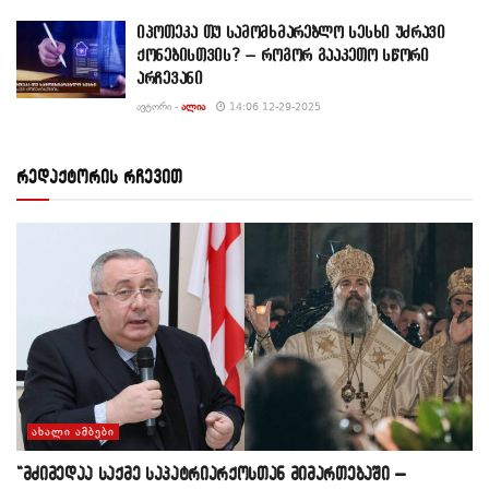
იპოთეკა თუ სამომხმარებლო სესხი უძრავი
ქონებისთვის? – როგორ გააკეთო სწორი
არჩევანი
ᲐᲕᲢᲝᲠᲘ -
ᲐᲚᲘᲐ
14:06 12-29-2025
რედაქტორის რჩევით
ᲐᲮᲐᲚᲘ ᲐᲛᲑᲔᲑᲘ
“მძიმედაა საქმე საპატრიარქოსთან მიმართებაში –