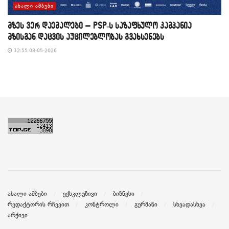
ᲐᲮᲐᲚᲘ ᲐᲛᲑᲔᲑᲘ
მზეს ვერ დაემალები – PSP-ს საზაფხულო კამპანია
მზისგან დაცვის აუცილებლობას გვახსენებს
12:55 08-05-2026
ახალი ამბები
ექსკლუზივი
ბიზნესი
რედაქტორის რჩევით
კონტროლი
გურმანი
სხვადასხვა
არქივი