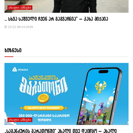
ᲐᲮᲐᲚᲘ ᲐᲛᲑᲔᲑᲘ
,, სხვა საშველი ჩვენ არ გაგვაჩნია” – კახა მიქაია
23:22 06-24-2026
ბიზნესი
ᲐᲮᲐᲚᲘ ᲐᲛᲑᲔᲑᲘ
„საგანძურის მარათონში“ ახალი თვე დაიწყო – ახალი