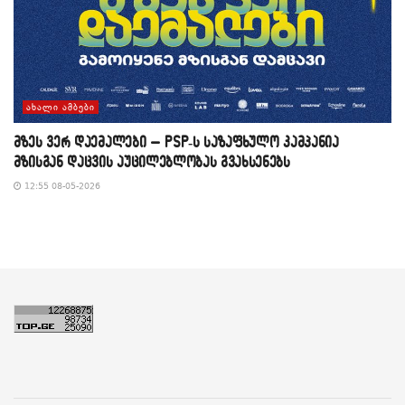
ᲐᲮᲐᲚᲘ ᲐᲛᲑᲔᲑᲘ
მზეს ვერ დაემალები – PSP-ს საზაფხულო კამპანია
მზისგან დაცვის აუცილებლობას გვახსენებს
12:55 08-05-2026