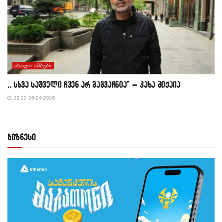
ᲐᲮᲐᲚᲘ ᲐᲛᲑᲔᲑᲘ
,, სხვა საშველი ჩვენ არ გაგვაჩნია” – კახა მიქაია
23:22 06-24-2026
ბიზნესი