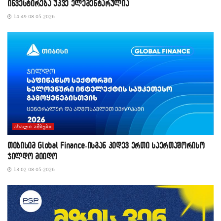
ინვესტირება უკვე ელემენტარულია
14:49 08-05-2026
ᲐᲮᲐᲚᲘ ᲐᲛᲑᲔᲑᲘ
თიბისიმ Global Finance-ისგან კიდევ ერთი საერთაშორისო
ჯილდო მიიღო
13:02 08-05-2026