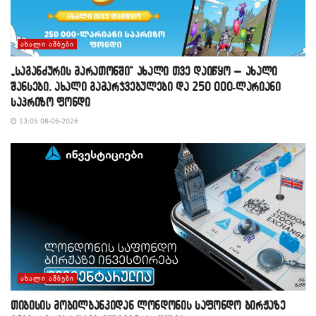
ᲐᲮᲐᲚᲘ ᲐᲛᲑᲔᲑᲘ
„საგანძურის მარათონში“ ახალი თვე დაიწყო – ახალი
შანსები, ახალი გამარჯვებულები და 250 000-ლარიანი
საპრიზო ფონდი
13:05 08-06-2026
ᲐᲮᲐᲚᲘ ᲐᲛᲑᲔᲑᲘ
თიბისის მობილბანკიდან ლონდონის საფონდო ბირჟაზე