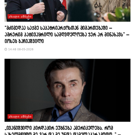
ᲐᲮᲐᲚᲘ ᲐᲛᲑᲔᲑᲘ
“მძიმედაა საქმე საპატრიარქოსთან მიმართებაში –
აგრერიგ პატივაყრილი სამღვდელოება ჯერ არ მინახავს” –
იოსებ ბაჩიაშვილი
14:48 08-05-2026
ᲐᲮᲐᲚᲘ ᲐᲛᲑᲔᲑᲘ
„ივანიშვილი პირდაპირ ეუბნება ამერიკელებს, რომ
სახელმწიფო მე ვარ და მე უნდა დამელაპარაკოთო…“ –