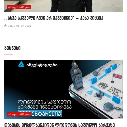
ᲐᲮᲐᲚᲘ ᲐᲛᲑᲔᲑᲘ
,, სხვა საშველი ჩვენ არ გაგვაჩნია” – კახა მიქაია
23:22 06-24-2026
ბიზნესი
ᲐᲮᲐᲚᲘ ᲐᲛᲑᲔᲑᲘ
თიბისის მობილბანკიდან ლონდონის საფონდო ბირჟაზე