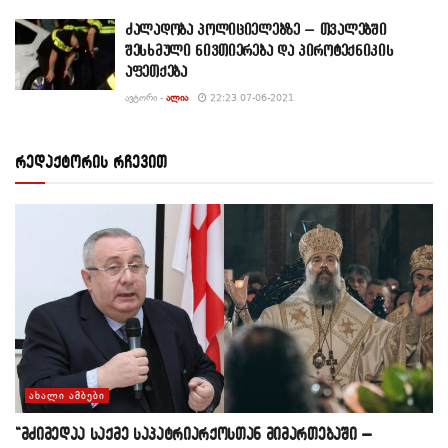
ძალადობა პოლიციელებზე – თვალებში
შესხმული ნივთიერება და პიროტექნიკის
აფეთქება
ᲐᲕᲢᲝᲠᲘ -
ᲐᲚᲘᲐ
22:23 07-06-2021
რედაქტორის რჩევით
ᲐᲮᲐᲚᲘ ᲐᲛᲑᲔᲑᲘ
“მძიმედაა საქმე საპატრიარქოსთან მიმართებაში –