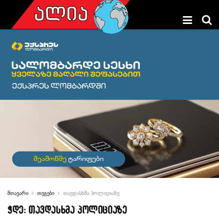
მთავარი
თეგები
თავდასხმა პოლიციაზე
ჭდე:
თავდასხმა პოლიციაზე