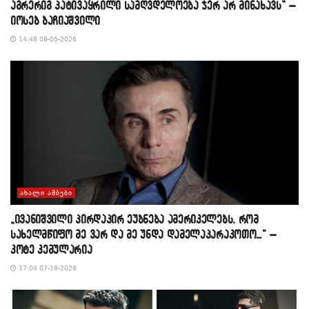
აგრერიგ პატივაყრილი სამღვდელოება ჯერ არ მინახავს” –
იოსებ ბაჩიაშვილი
14:48 08-05-2026
ᲐᲮᲐᲚᲘ ᲐᲛᲑᲔᲑᲘ
„ივანიშვილი პირდაპირ ეუბნება ამერიკელებს, რომ
სახელმწიფო მე ვარ და მე უნდა დამელაპარაკოთო…“ –
კოტე კემულარია
17:04 07-18-2026