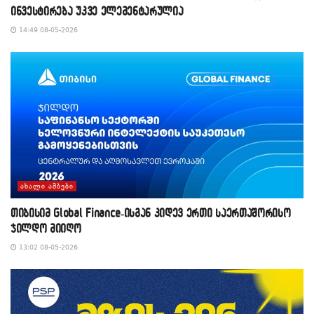
ინვესტირება უკვე ელემენტარულია
14:49 08-05-2026
ᲐᲮᲐᲚᲘ ᲐᲛᲑᲔᲑᲘ
თიბისიმ Global Finance-ისგან კიდევ ერთი საერთაშორისო
ჯილდო მიიღო
13:02 08-05-2026