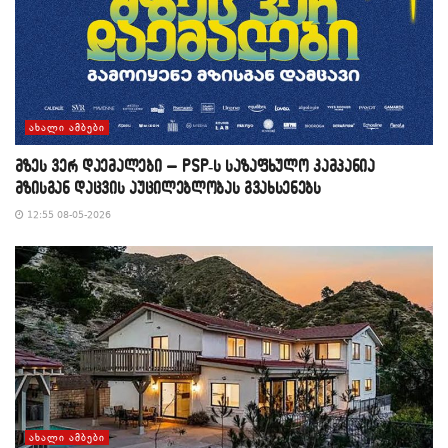
ᲐᲮᲐᲚᲘ ᲐᲛᲑᲔᲑᲘ
მზეს ვერ დაემალები – PSP-ს საზაფხულო კამპანია
მზისგან დაცვის აუცილებლობას გვახსენებს
12:55 08-05-2026
ᲐᲮᲐᲚᲘ ᲐᲛᲑᲔᲑᲘ