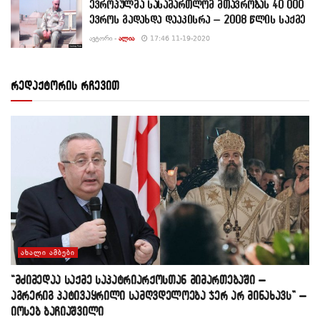
ევროპულმა სასამართლომ მთავრობას 40 000
ევროს გადახდა დააკისრა – 2008 წლის საქმე
ᲐᲕᲢᲝᲠᲘ -
ᲐᲚᲘᲐ
17:46 11-19-2020
რედაქტორის რჩევით
ᲐᲮᲐᲚᲘ ᲐᲛᲑᲔᲑᲘ
“მძიმედაა საქმე საპატრიარქოსთან მიმართებაში –
აგრერიგ პატივაყრილი სამღვდელოება ჯერ არ მინახავს” –
იოსებ ბაჩიაშვილი