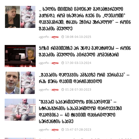
,, ხელის თითები იმდენად გადამტვრეული
ჰქონდა, რომ ცხედარს ჩვენ ის „ლეიკოთი“
დავუმაგრეთ, ტყავს ეჭირა უბრალოდ” – როინ
შავაძის მეუღლე
ᲐᲕᲢᲝᲠᲘ -
ᲐᲚᲘᲐ
18:06 04-10-2025
ჯოხი რიგითებზე არ უნდა გადატყდეს! – როინ
შავაძის მეუღლის პირველი კომენტარი
ᲐᲕᲢᲝᲠᲘ -
ᲐᲚᲘᲐ
17:30 03-13-2024
,,შავაძის დაღუპვის ამბავზე ორი ვერსიაა” –
რას წერს დავით დარჩიაშვილი
ᲐᲕᲢᲝᲠᲘ -
ᲐᲚᲘᲐ
01:28 07-30-2023
“შავაძე საქართველოს წინააღმდეგ” –
სტრასბურგის სასამართლომ დარღვევები
დაადგინა – 40 ტყვიით დაცხრილული
სერჟანტის საქმე
ᲐᲕᲢᲝᲠᲘ -
ᲐᲚᲘᲐ
15:47 07-28-2023