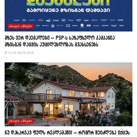
ᲐᲮᲐᲚᲘ ᲐᲛᲑᲔᲑᲘ
მზეს ვერ დაემალები – PSP-ს საზაფხულო კამპანია
მზისგან დაცვის აუცილებლობას გვახსენებს
12:55 08-05-2026
ᲐᲮᲐᲚᲘ ᲐᲛᲑᲔᲑᲘ
​ნუ დახარჯავ ფულს რეკლამაში! – როგორ შეიძლება იქცეს