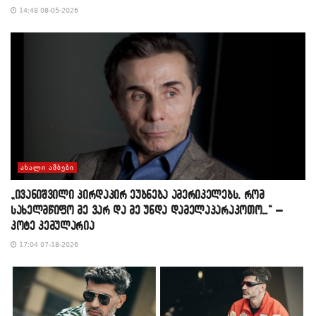
14:48 08-05-2026
ᲐᲮᲐᲚᲘ ᲐᲛᲑᲔᲑᲘ
„ივანიშვილი პირდაპირ ეუბნება ამერიკელებს, რომ
სახელმწიფო მე ვარ და მე უნდა დამელაპარაკოთო…“ –
კოტე კემულარია
17:04 07-18-2026