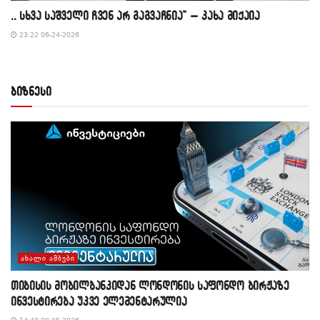
,, სხვა საშველი ჩვენ არ გაგვაჩნია” – კახა მიქაია
23:22 06-24-2026
ბიზნესი
ᲐᲮᲐᲚᲘ ᲐᲛᲑᲔᲑᲘ
თიბისის მობილბანკიდან ლონდონის საფონდო ბირჟაზე
ინვესტირება უკვე ელემენტარულია