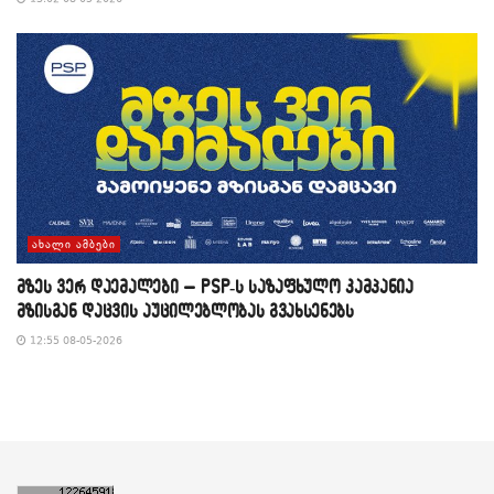
ᲐᲮᲐᲚᲘ ᲐᲛᲑᲔᲑᲘ
მზეს ვერ დაემალები – PSP-ს საზაფხულო კამპანია
მზისგან დაცვის აუცილებლობას გვახსენებს
12:55 08-05-2026