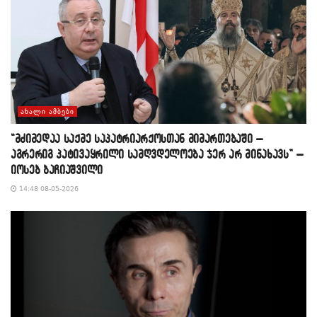
ᲐᲮᲐᲚᲘ ᲐᲛᲑᲔᲑᲘ
“მძიმედაა საქმე საპატრიარქოსთან მიმართებაში –
აგრერიგ პატივაყრილი სამღვდელოება ჯერ არ მინახავს” –
იოსებ ბაჩიაშვილი
14:48 08-05-2026