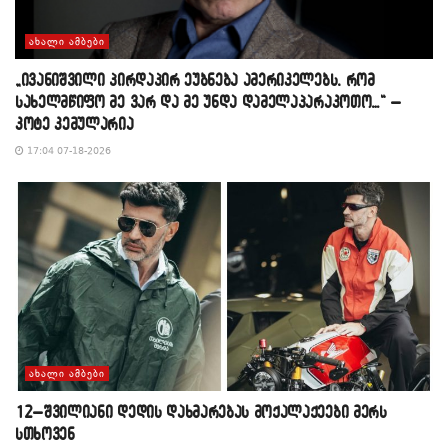
ᲐᲮᲐᲚᲘ ᲐᲛᲑᲔᲑᲘ
„ივანიშვილი პირდაპირ ეუბნება ამერიკელებს, რომ
სახელმწიფო მე ვარ და მე უნდა დამელაპარაკოთო…“ –
კოტე კემულარია
17:04 07-18-2026
ᲐᲮᲐᲚᲘ ᲐᲛᲑᲔᲑᲘ
12–შვილიანი დედის დახმარებას მოქალაქეები მერს
სთხოვენ