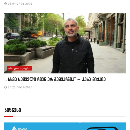
01:04 07-08-2026
ᲐᲮᲐᲚᲘ ᲐᲛᲑᲔᲑᲘ
,, სხვა საშველი ჩვენ არ გაგვაჩნია” – კახა მიქაია
23:22 06-24-2026
ბიზნესი