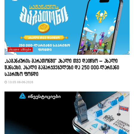
ᲐᲮᲐᲚᲘ ᲐᲛᲑᲔᲑᲘ
„საგანძურის მარათონში“ ახალი თვე დაიწყო – ახალი
შანსები, ახალი გამარჯვებულები და 250 000-ლარიანი
საპრიზო ფონდი
13:05 08-06-2026