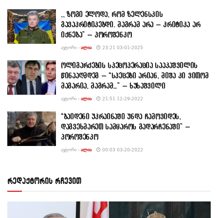
,, ზოგი ელოდა, რომ ზელენსკის
გავაკრიტიკებდი. მაგრამ არა – კრიტიკა არ
იქნება” – პოროშენკო
ᲐᲕᲢᲝᲠᲘ -
ᲐᲚᲘᲐ
23:21 03-01-2025
ოლიგარქების სპეცოპერაცია სააკაშვილის
წინააღმდეგ – “სპეცები არიან, მიშა კი ვითომ
მაგარია, მაგრამ…” – ხუხაშვილი
ᲐᲕᲢᲝᲠᲘ -
ᲐᲚᲘᲐ
21:51 12-29-2022
“ბაიდენი უკრაინაში უნდა ჩამოვიდეს,
დაგვეხმარეთ სამყაროს გადარჩენაში” –
პოროშენკო
ᲐᲕᲢᲝᲠᲘ -
ᲐᲚᲘᲐ
00:03 03-20-2022
რედაქტორის რჩევით