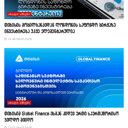
ᲐᲮᲐᲚᲘ ᲐᲛᲑᲔᲑᲘ
თიბისის მობილბანკიდან ლონდონის საფონდო ბირჟაზე
ინვესტირება უკვე ელემენტარულია
14:49 08-05-2026
ᲐᲮᲐᲚᲘ ᲐᲛᲑᲔᲑᲘ
თიბისიმ Global Finance-ისგან კიდევ ერთი საერთაშორისო
ჯილდო მიიღო
13:02 08-05-2026