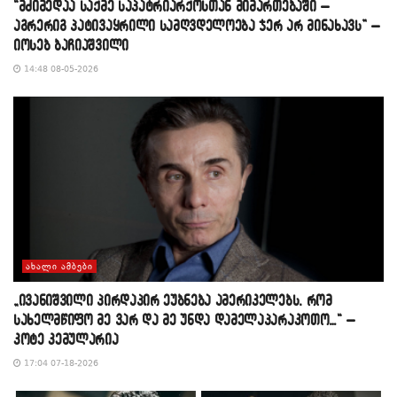
“მძიმედაა საქმე საპატრიარქოსთან მიმართებაში –
აგრერიგ პატივაყრილი სამღვდელოება ჯერ არ მინახავს” –
იოსებ ბაჩიაშვილი
14:48 08-05-2026
ᲐᲮᲐᲚᲘ ᲐᲛᲑᲔᲑᲘ
„ივანიშვილი პირდაპირ ეუბნება ამერიკელებს, რომ
სახელმწიფო მე ვარ და მე უნდა დამელაპარაკოთო…“ –
კოტე კემულარია
17:04 07-18-2026