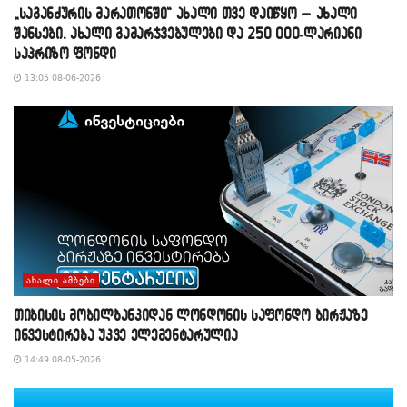
„საგანძურის მარათონში“ ახალი თვე დაიწყო – ახალი
შანსები, ახალი გამარჯვებულები და 250 000-ლარიანი
საპრიზო ფონდი
13:05 08-06-2026
ᲐᲮᲐᲚᲘ ᲐᲛᲑᲔᲑᲘ
თიბისის მობილბანკიდან ლონდონის საფონდო ბირჟაზე
ინვესტირება უკვე ელემენტარულია
14:49 08-05-2026