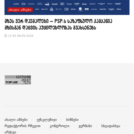
ᲐᲮᲐᲚᲘ ᲐᲛᲑᲔᲑᲘ
მზეს ვერ დაემალები – PSP-ს საზაფხულო კამპანია
მზისგან დაცვის აუცილებლობას გვახსენებს
12:55 08-05-2026
ახალი ამბები
ექსკლუზივი
ბიზნესი
რედაქტორის რჩევით
კონტროლი
გურმანი
სხვადასხვა
არქივი