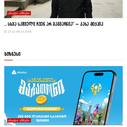
ᲐᲮᲐᲚᲘ ᲐᲛᲑᲔᲑᲘ
,, სხვა საშველი ჩვენ არ გაგვაჩნია” – კახა მიქაია
23:22 06-24-2026
ბიზნესი
ᲐᲮᲐᲚᲘ ᲐᲛᲑᲔᲑᲘ