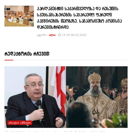
პარლამენტში საქართველოსა და რუსეთის
სპეცსამსახურების სავარაუდო ფარული
კავშირების თაობაზე, საგამოძიებო კომისია
დარეგისტრირდა
ᲐᲕᲢᲝᲠᲘ -
ᲐᲚᲘᲐ
14:10 09-22-2022
რედაქტორის რჩევით
ᲐᲮᲐᲚᲘ ᲐᲛᲑᲔᲑᲘ