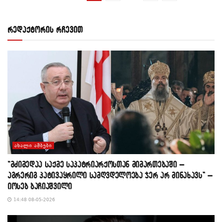
რედაქტორის რჩევით
ᲐᲮᲐᲚᲘ ᲐᲛᲑᲔᲑᲘ
“მძიმედაა საქმე საპატრიარქოსთან მიმართებაში –
აგრერიგ პატივაყრილი სამღვდელოება ჯერ არ მინახავს” –
იოსებ ბაჩიაშვილი
14:48 08-05-2026