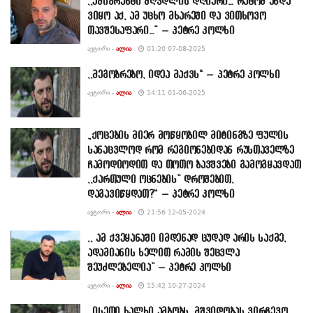
,,ემიგრანტი მღვდლის დღიური… რატომ უნდა
ვიყო აქ, ამ უცხო მხარეში და ვითხოვო
თავშესაფარი…” – პეტრე კოლხი
ᲐᲕᲢᲝᲠᲘ -
ᲐᲚᲘᲐ
01:20 07-08-2025
,,მეგობრებო, იდეა მაქვს“ – პეტრე კოლხი
ᲐᲕᲢᲝᲠᲘ -
ᲐᲚᲘᲐ
14:11 01-06-2025
„ქოცების მიერ მოწყობილ მიტინგზე ფულის
სანაცვლოდ რომ რეგიონებიდან რუსთაველზე
ჩამოდიოდით და თოთო ბავშვები გამოგყავდათ
,,ქართული ოცნების” დროშებით,
დაგავიწყდათ?“ – პეტრე კოლხი
ᲐᲕᲢᲝᲠᲘ -
ᲐᲚᲘᲐ
21:56 12-05-2024
,, ამ ქვეყანაში იმდენად ცუდად არის საქმე,
ადამიანის ხელით რამის შეცვლა
შეუძლებელია” – პეტრე კოლხი
ᲐᲕᲢᲝᲠᲘ -
ᲐᲚᲘᲐ
15:42 10-27-2024
,,ისეთი ხალხი ამბობს, მშვიდობას ვირჩევო,