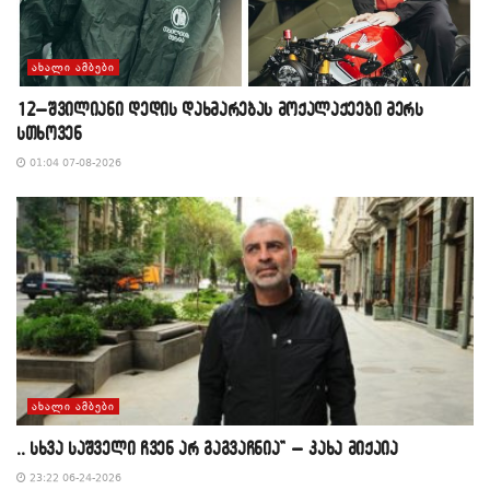
ᲐᲮᲐᲚᲘ ᲐᲛᲑᲔᲑᲘ
12–შვილიანი დედის დახმარებას მოქალაქეები მერს
სთხოვენ
01:04 07-08-2026
ᲐᲮᲐᲚᲘ ᲐᲛᲑᲔᲑᲘ
,, სხვა საშველი ჩვენ არ გაგვაჩნია” – კახა მიქაია
23:22 06-24-2026