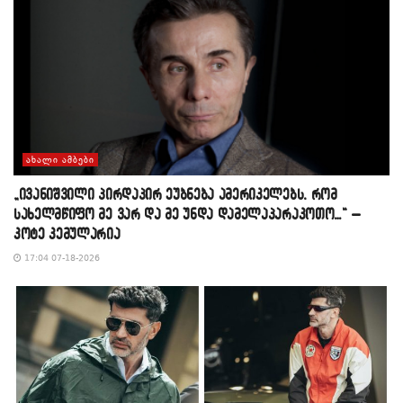
ᲐᲮᲐᲚᲘ ᲐᲛᲑᲔᲑᲘ
„ივანიშვილი პირდაპირ ეუბნება ამერიკელებს, რომ
სახელმწიფო მე ვარ და მე უნდა დამელაპარაკოთო…“ –
კოტე კემულარია
17:04 07-18-2026