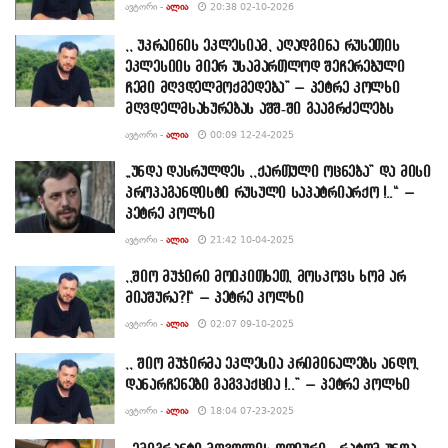
ᲐᲕᲢᲝᲠᲘ -
ᲐᲚᲘᲐ
20:38 02-10-2026
,, უკრაინის ეკლესიამ, აღადგინა რუსეთის
ეკლესიის მიერ უსამართლოდ შეჩერებული
ჩემი მღვდელმოქმედება” – პეტრე კოლხი
მღვდელმსახურებას აშშ-ში გააგრძელებს
ᲐᲕᲢᲝᲠᲘ -
ᲐᲚᲘᲐ
00:09 12-24-2025
„უნდა დასრულდეს ,,ქართული ოცნება” და მისი
პროპაგანდისტი რუსული საპატრიარქო !..“ –
პეტრე კოლხი
ᲐᲕᲢᲝᲠᲘ -
ᲐᲚᲘᲐ
21:42 10-04-2025
,,შიო მუჯირი მოიკითხეთ, მოსკოვს ხომ არ
მიაშურა?!“ – პეტრე კოლხი
ᲐᲕᲢᲝᲠᲘ -
ᲐᲚᲘᲐ
02:07 09-10-2025
,, შიო მუჯირმა ეკლესია კრიმინალებს ანდო,
დანარჩენები გაგვაქცია !..” – პეტრე კოლხი
ᲐᲕᲢᲝᲠᲘ -
ᲐᲚᲘᲐ
18:04 07-23-2025