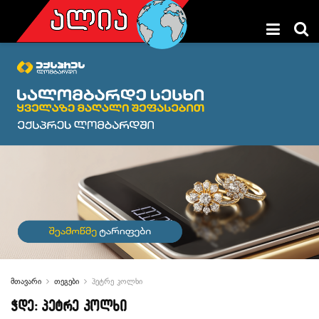
მთავარი
თეგები
პეტრე კოლხი
ჭდე:
პეტრე კოლხი