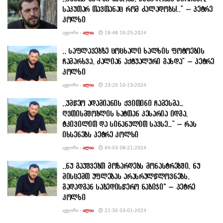
საკუთარ თავთანაც რომ ძალადობს!..” – პეტრე
კოლხი
ᲐᲕᲢᲝᲠᲘ -
ᲐᲚᲘᲐ
19:46 10-25-2024
,, საფლავებზე ცოცხალი ხალხის ფოტოების
ჩამარხვა, ძალიან აქტუალური გახდა” – პეტრე
კოლხი
ᲐᲕᲢᲝᲠᲘ -
ᲐᲚᲘᲐ
23:20 10-13-2024
,,უმწეო ადამიანის ქვითინი ჩამესმა…
ღვთისმშობლის ხატთან კესარია იდგა,
ტკივილით და სინანულით სავსე…” – რას
იხსენებს პეტრე კოლხი
ᲐᲕᲢᲝᲠᲘ -
ᲐᲚᲘᲐ
04:03 09-21-2024
,,ნუ გაუშვებთ მოზარდებს მონასტრებში, ნუ
მისცემთ უფლებას არასრულწლოვნებს,
გადადგან საბედისწერო ნაბიჯი“ – პეტრე
კოლხი
ᲐᲕᲢᲝᲠᲘ -
ᲐᲚᲘᲐ
21:30 03-01-2024