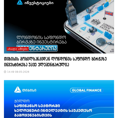
ᲐᲮᲐᲚᲘ ᲐᲛᲑᲔᲑᲘ
თიბისის მობილბანკიდან ლონდონის საფონდო ბირჟაზე
ინვესტირება უკვე ელემენტარულია
14:49 08-05-2026