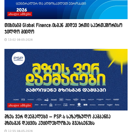
ᲐᲮᲐᲚᲘ ᲐᲛᲑᲔᲑᲘ
თიბისიმ Global Finance-ისგან კიდევ ერთი საერთაშორისო
ჯილდო მიიღო
13:02 08-05-2026
ᲐᲮᲐᲚᲘ ᲐᲛᲑᲔᲑᲘ
მზეს ვერ დაემალები – PSP-ს საზაფხულო კამპანია
მზისგან დაცვის აუცილებლობას გვახსენებს
12:55 08-05-2026