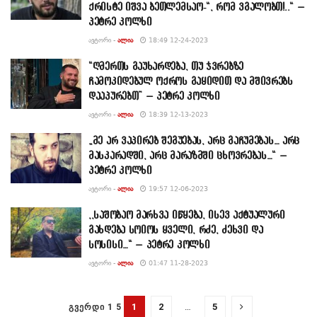
ქრისტე იშვა ბეთლემსაო-“, რომ ვგალობთ!..“ –
პეტრე კოლხი
ᲐᲕᲢᲝᲠᲘ -
ᲐᲚᲘᲐ
18:49 12-24-2023
“ღმერთს გაუხარდება, თუ ჯვრებზე
ჩამოკიდებულ ოქროს გაყიდით და მშივრებს
დააპურებთ” – პეტრე კოლხი
ᲐᲕᲢᲝᲠᲘ -
ᲐᲚᲘᲐ
18:39 12-13-2023
„მე არ ვაპირებ შეგუებას, არც გაჩუმებას… არც
მასკარადში, არც მარაზმში ცხოვრებას…“ –
პეტრე კოლხი
ᲐᲕᲢᲝᲠᲘ -
ᲐᲚᲘᲐ
19:57 12-06-2023
,,საშობაო მარხვა იწყება, ისევ აქტუალური
გახდება სოიოს ყველი, რძე, ძეხვი და
სოსისი…“ – პეტრე კოლხი
ᲐᲕᲢᲝᲠᲘ -
ᲐᲚᲘᲐ
01:47 11-28-2023
1
2
…
5
ᲒᲕᲔᲠᲓᲘ 1 5