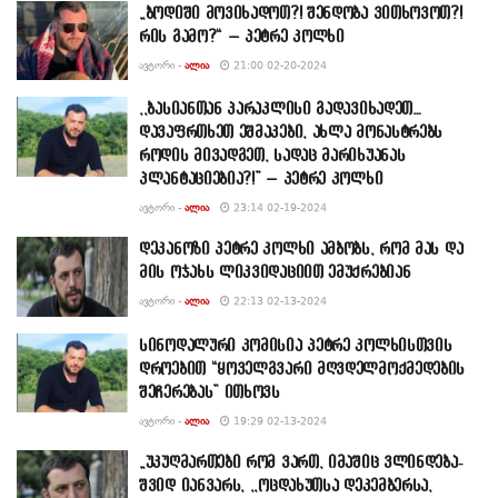
„ბოდიში მოვიხადოთ?! შენდობა ვითხოვოთ?!
რის გამო?“ – პეტრე კოლხი
ᲐᲕᲢᲝᲠᲘ -
ᲐᲚᲘᲐ
21:00 02-20-2024
,,ბასიანთან პარაკლისი გადავიხადეთ…
დავაფრთხეთ ეშმაკები, ახლა მონასტრებს
როდის მივადგეთ, სადაც მარიხუანას
პლანტაციებია?!” – პეტრე კოლხი
ᲐᲕᲢᲝᲠᲘ -
ᲐᲚᲘᲐ
23:14 02-19-2024
დეკანოზი პეტრე კოლხი ამბობს, რომ მას და
მის ოჯახს ლიკვიდაციით ემუქრებიან
ᲐᲕᲢᲝᲠᲘ -
ᲐᲚᲘᲐ
22:13 02-13-2024
სინოდალური კომისია პეტრე კოლხისთვის
დროებით “ყოველგვარი მღვდელმოქმედების
შეჩერებას” ითხოვს
ᲐᲕᲢᲝᲠᲘ -
ᲐᲚᲘᲐ
19:29 02-13-2024
„უკუღმართები რომ ვართ, იმაშიც ვლინდება-
შვიდ იანვარს, ,,ოცდახუთსა დეკემბერსა,