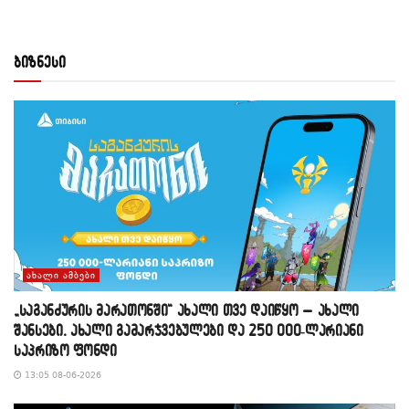
ბიზნესი
ᲐᲮᲐᲚᲘ ᲐᲛᲑᲔᲑᲘ
„საგანძურის მარათონში“ ახალი თვე დაიწყო – ახალი
შანსები, ახალი გამარჯვებულები და 250 000-ლარიანი
საპრიზო ფონდი
13:05 08-06-2026