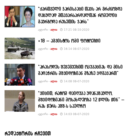
“ქართველი ჯარისკაცი თავს არ გრძნობდა
დაცულად მთავარსარდალთან რომელიც
გაურბოდა რუსეთის ჯარს”
ᲐᲕᲢᲝᲠᲘ -
ᲐᲚᲘᲐ
17:21 08-10-2020
+18 – აგვისტოს ომი ფოტოებში
ᲐᲕᲢᲝᲠᲘ -
ᲐᲚᲘᲐ
16:14 08-07-2020
“არასოდეს შევეგუებით ოკუპაციას და მისი
გადაჭრის მშვიდობიან გზაზე ვდგავართ”
ᲐᲕᲢᲝᲠᲘ -
ᲐᲚᲘᲐ
14:08 08-07-2020
“ვიცით, რატომ დაიღუპა უდანაშაულო,
მშვიდობიანი მოსახლეობა 12 წლის წინ” –
რას წერს აშშ-ს საელჩო
ᲐᲕᲢᲝᲠᲘ -
ᲐᲚᲘᲐ
14:03 08-07-2020
რედაქტორის რჩევით