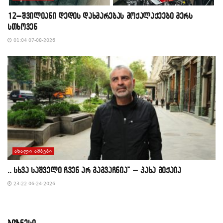
12–შვილიანი დედის დახმარებას მოქალაქეები მერს
სთხოვენ
01:04 07-08-2026
ᲐᲮᲐᲚᲘ ᲐᲛᲑᲔᲑᲘ
,, სხვა საშველი ჩვენ არ გაგვაჩნია” – კახა მიქაია
23:22 06-24-2026
ბიზნესი