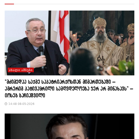
ᲐᲮᲐᲚᲘ ᲐᲛᲑᲔᲑᲘ
“მძიმედაა საქმე საპატრიარქოსთან მიმართებაში –
აგრერიგ პატივაყრილი სამღვდელოება ჯერ არ მინახავს” –
იოსებ ბაჩიაშვილი
14:48 08-05-2026