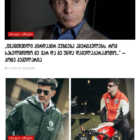
ᲐᲮᲐᲚᲘ ᲐᲛᲑᲔᲑᲘ
„ივანიშვილი პირდაპირ ეუბნება ამერიკელებს, რომ
სახელმწიფო მე ვარ და მე უნდა დამელაპარაკოთო…“ –
კოტე კემულარია
17:04 07-18-2026
ᲐᲮᲐᲚᲘ ᲐᲛᲑᲔᲑᲘ