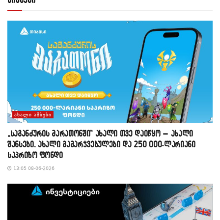
ᲐᲮᲐᲚᲘ ᲐᲛᲑᲔᲑᲘ
„საგანძურის მარათონში“ ახალი თვე დაიწყო – ახალი
შანსები, ახალი გამარჯვებულები და 250 000-ლარიანი
საპრიზო ფონდი
13:05 08-06-2026