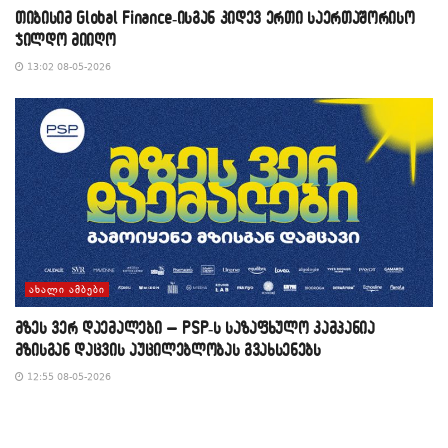
თიბისიმ Global Finance-ისგან კიდევ ერთი საერთაშორისო
ჯილდო მიიღო
13:02 08-05-2026
ᲐᲮᲐᲚᲘ ᲐᲛᲑᲔᲑᲘ
მზეს ვერ დაემალები – PSP-ს საზაფხულო კამპანია
მზისგან დაცვის აუცილებლობას გვახსენებს
12:55 08-05-2026