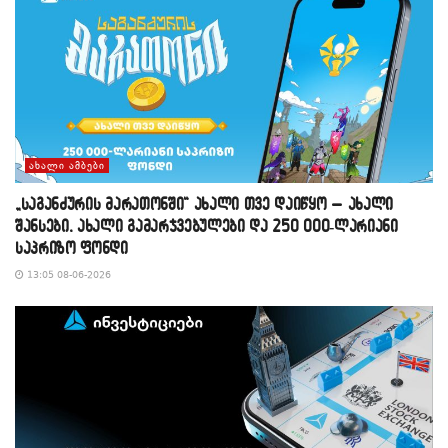
ᲐᲮᲐᲚᲘ ᲐᲛᲑᲔᲑᲘ
„საგანძურის მარათონში“ ახალი თვე დაიწყო – ახალი
შანსები, ახალი გამარჯვებულები და 250 000-ლარიანი
საპრიზო ფონდი
13:05 08-06-2026