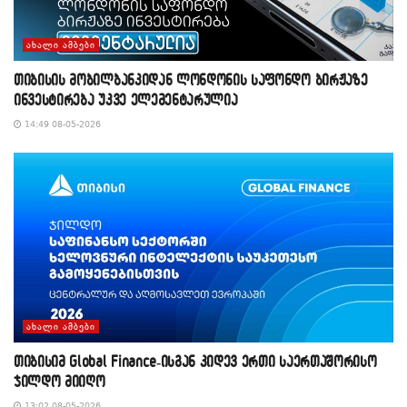
ᲐᲮᲐᲚᲘ ᲐᲛᲑᲔᲑᲘ
თიბისის მობილბანკიდან ლონდონის საფონდო ბირჟაზე
ინვესტირება უკვე ელემენტარულია
14:49 08-05-2026
ᲐᲮᲐᲚᲘ ᲐᲛᲑᲔᲑᲘ
თიბისიმ Global Finance-ისგან კიდევ ერთი საერთაშორისო
ჯილდო მიიღო
13:02 08-05-2026