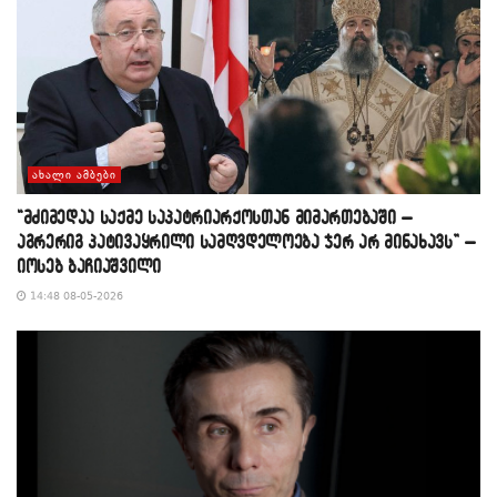
ᲐᲮᲐᲚᲘ ᲐᲛᲑᲔᲑᲘ
“მძიმედაა საქმე საპატრიარქოსთან მიმართებაში –
აგრერიგ პატივაყრილი სამღვდელოება ჯერ არ მინახავს” –
იოსებ ბაჩიაშვილი
14:48 08-05-2026