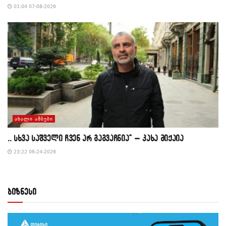
01:04 07-08-2026
ᲐᲮᲐᲚᲘ ᲐᲛᲑᲔᲑᲘ
,, სხვა საშველი ჩვენ არ გაგვაჩნია” – კახა მიქაია
23:22 06-24-2026
ბიზნესი