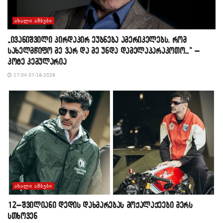
ᲐᲮᲐᲚᲘ ᲐᲛᲑᲔᲑᲘ
„ივანიშვილი პირდაპირ ეუბნება ამერიკელებს, რომ
სახელმწიფო მე ვარ და მე უნდა დამელაპარაკოთო…“ –
კოტე კემულარია
17:04 07-18-2026
ᲐᲮᲐᲚᲘ ᲐᲛᲑᲔᲑᲘ
12–შვილიანი დედის დახმარებას მოქალაქეები მერს
სთხოვენ