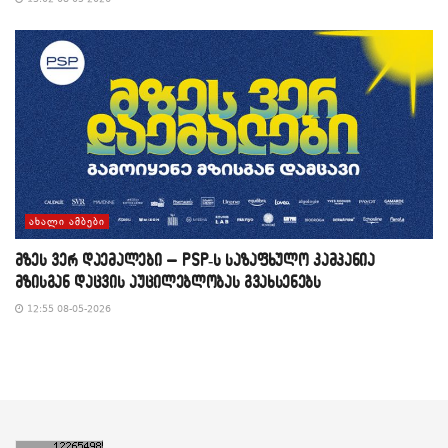
ᲐᲮᲐᲚᲘ ᲐᲛᲑᲔᲑᲘ
მზეს ვერ დაემალები – PSP-ს საზაფხულო კამპანია
მზისგან დაცვის აუცილებლობას გვახსენებს
12:55 08-05-2026