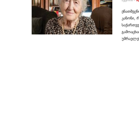
ᲐᲕᲢᲝᲠᲘ -
Ა
ენათმეცნ
კანონი,
საქართვე
გამოაცხა
უმრავლეს