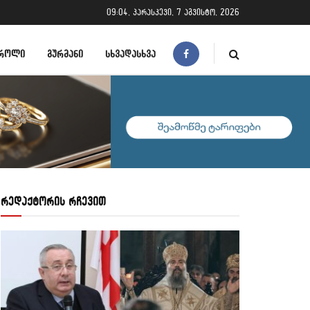
09:04, პარასკევი, 7 აგვისტო, 2026
ᲠᲝᲚᲘ
ᲒᲣᲠᲛᲐᲜᲘ
ᲡᲮᲕᲐᲓᲐᲡᲮᲕᲐ
რედაქტორის რჩევით