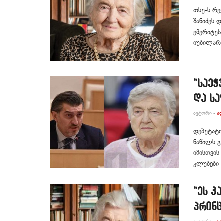
თსუ-ს რე
შანიძეს 
ემერიტუ
იუბილარი
“საეჭ
და ს
ᲐᲕᲢᲝᲠᲘ -
Ა
დეპუტატი
ნაწილს გ
იმისთვის
კლუბები 
“ეს კ
პრინც