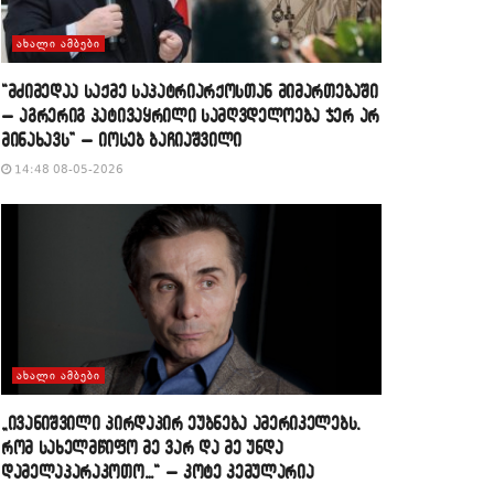
ᲐᲮᲐᲚᲘ ᲐᲛᲑᲔᲑᲘ
“მძიმედაა საქმე საპატრიარქოსთან მიმართებაში
– აგრერიგ პატივაყრილი სამღვდელოება ჯერ არ
მინახავს” – იოსებ ბაჩიაშვილი
14:48 08-05-2026
ᲐᲮᲐᲚᲘ ᲐᲛᲑᲔᲑᲘ
„ივანიშვილი პირდაპირ ეუბნება ამერიკელებს,
რომ სახელმწიფო მე ვარ და მე უნდა
დამელაპარაკოთო…“ – კოტე კემულარია