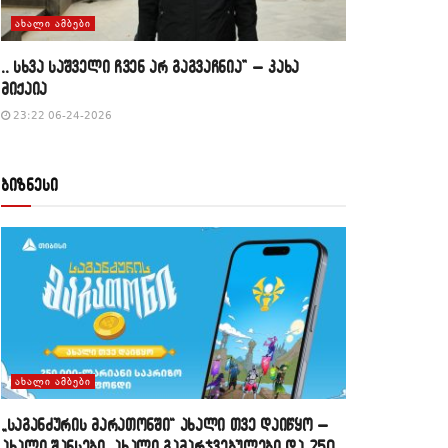
ᲐᲮᲐᲚᲘ ᲐᲛᲑᲔᲑᲘ
,, სხვა საშველი ჩვენ არ გაგვაჩნია” – კახა
მიქაია
23:22 06-24-2026
ბიზნესი
ᲐᲮᲐᲚᲘ ᲐᲛᲑᲔᲑᲘ
„საგანძურის მარათონში“ ახალი თვე დაიწყო –
ახალი შანსები, ახალი გამარჯვებულები და 250