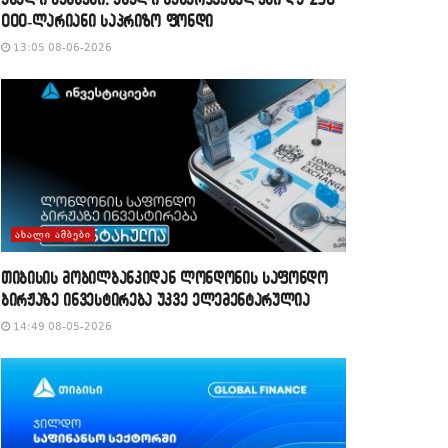
000-ლარიანი საპრიზო ფონდი
13:05 08-06-2026
ᲐᲮᲐᲚᲘ ᲐᲛᲑᲔᲑᲘ
თიბისის მობილბანკიდან ლონდონის საფონდო
ბირჟაზე ინვესტირება უკვე ელემენტარულია
14:49 08-05-2026