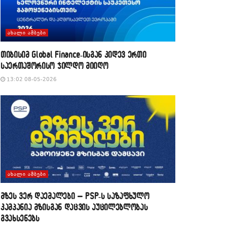
ᲐᲮᲐᲚᲘ ᲐᲛᲑᲔᲑᲘ
თიბისიმ Global Finance-ისგან კიდევ ერთი
საერთაშორისო ჯილდო მიიღო
13:02 08-05-2026
ᲐᲮᲐᲚᲘ ᲐᲛᲑᲔᲑᲘ
მზეს ვერ დაემალები – PSP-ს საზაფხულო
კამპანია მზისგან დაცვის აუცილებლობას
გვახსენებს