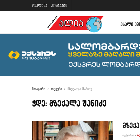
რეკლამა
კონტაქტი
ᲐᲮᲐᲚᲘ ᲐᲛ
მთავარი
თეგები
მზექალა შანიძე
ჭდე:
მზექალა შანიძე
მზექა
ᲐᲕᲢᲝᲠᲘ -
Ა