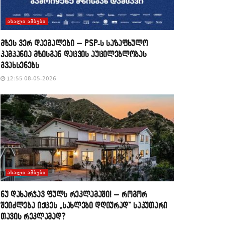
ᲐᲮᲐᲚᲘ ᲐᲛᲑᲔᲑᲘ
მზეს ვერ დაემალები – PSP-ს საზაფხულო
კამპანია მზისგან დაცვის აუცილებლობას
გვახსენებს
12:55 08-05-2026
ᲐᲮᲐᲚᲘ ᲐᲛᲑᲔᲑᲘ
​ნუ დახარჯავ ფულს რეკლამაში! – როგორ
შეიძლება იქცეს „სახლები დღიურად“ საკუთარი
თავის რეკლამად?