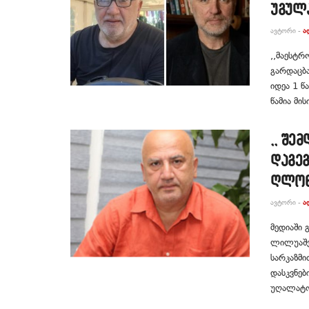
უგულ
ᲐᲕᲢᲝᲠᲘ -
Ა
,,მაესტრ
გარდაცბა
იდეა 1 წ
წამია მის
,, შე
დაგეგ
ღლონ
ᲐᲕᲢᲝᲠᲘ -
Ა
მედიაში
ლილუაშვ
სარკაზმი
დასკვნებ
უღალატო 