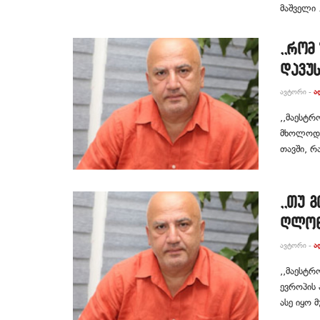
მაშველი .
,,რო
დავუს
ᲐᲕᲢᲝᲠᲘ -
Ა
,,მაესტრ
მხოლოდ 
თავში, რ
,,თუ 
ღლონ
ᲐᲕᲢᲝᲠᲘ -
Ა
,,მაესტრ
ევროპის 
ასე იყო 