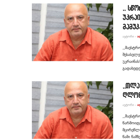
,, სწ
უკრაი
მამუ
ᲐᲕᲢᲝᲠᲘ -
Ა
,,მაესტრ
შესასვლე
უკრაინას
გადახედე
,,თლა
ღლონ
ᲐᲕᲢᲝᲠᲘ -
Ა
,,მაესტრ
წარმოიდ
მცირეწლ
წამი წამ