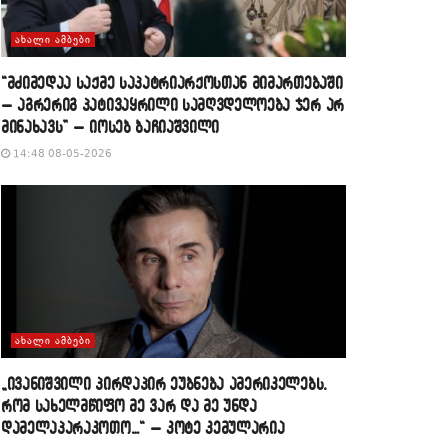
ᲐᲮᲐᲚᲘ ᲐᲛᲑᲔᲑᲘ
“მძიმედაა საქმე საპატრიარქოსთან მიმართებაში
– აგრერიგ პატივაყრილი სამღვდელოება ჯერ არ
მინახავს” – იოსებ ბაჩიაშვილი
14:48 08-05-2026
ᲐᲮᲐᲚᲘ ᲐᲛᲑᲔᲑᲘ
„ივანიშვილი პირდაპირ ეუბნება ამერიკელებს,
რომ სახელმწიფო მე ვარ და მე უნდა
დამელაპარაკოთო…“ – კოტე კემულარია