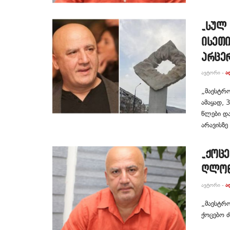
„სულ 
ისეთ
არცე
ᲐᲕᲢᲝᲠᲘ -
Ა
„მაესტრო
ამაყად, 
წლები და
არავისზე 
„ქოცე
ღლონ
ᲐᲕᲢᲝᲠᲘ -
Ა
„მაესტრო
ქოცებო ძ