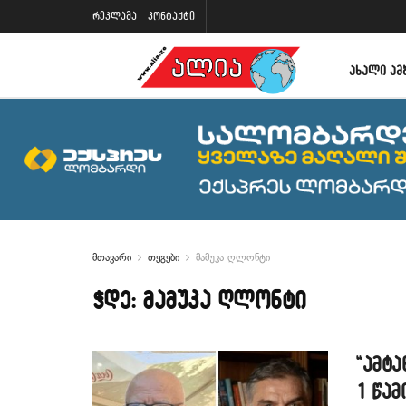
რეკლამა
კონტაქტი
ᲐᲮᲐᲚᲘ ᲐᲛ
მთავარი
თეგები
მამუკა ღლონტი
ჭდე:
მამუკა ღლონტი
“ამტა
1 წამ