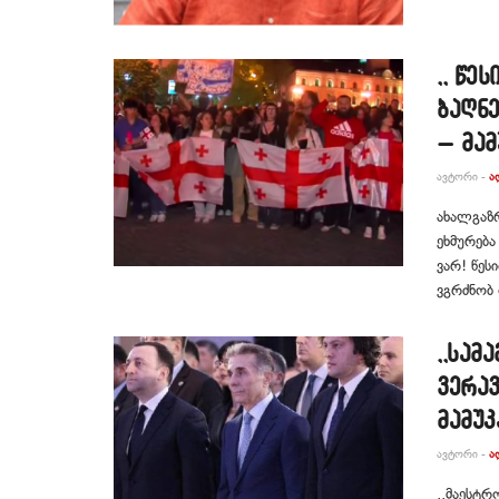
,, წე
ბაღნე
– მა
ᲐᲕᲢᲝᲠᲘ -
Ა
ახალგაზ
ეხმურება
ვარ! წეს
ვგრძნობ
,,სამ
ვერავ
მამუ
ᲐᲕᲢᲝᲠᲘ -
Ა
,,მაესტ