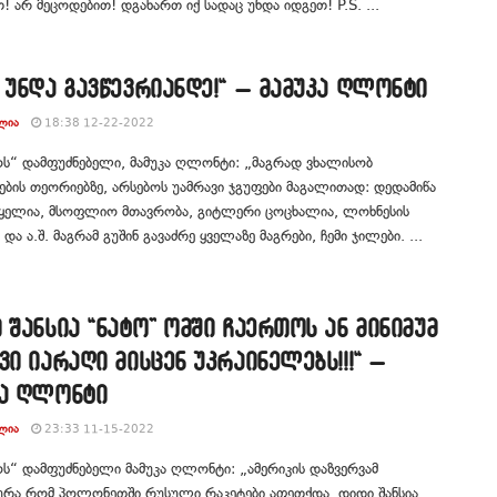
თ! არ მეცოდებით! დგახართ იქ სადაც უნდა იდგეთ! P.S. ...
 უნდა გავწევრიანდე!“ – მამუკა ღლონტი
ᲚᲘᲐ
18:38 12-22-2022
ს“ დამფუძნებელი, მამუკა ღლონტი: „მაგრად ვხალისობ
ბის თეორიებზე, არსებოს უამრავი ჯგუფები მაგალითად: დედამიწა
ყელია, მსოფლიო მთავრობა, გიტლერი ცოცხალია, ლოხნესის
და ა.შ. მაგრამ გუშინ გავაძრე ყველაზე მაგრები, ჩემი ჯილები. ...
 შანსია “ნატო” ომში ჩაერთოს ან მინიმუმ
ვი იარაღი მისცენ უკრაინელებს!!!“ –
კა ღლონტი
ᲚᲘᲐ
23:33 11-15-2022
ს“ დამფუძნებელი მამუკა ღლონტი: „ამერიკის დაზვერვამ
ურა რომ პოლონეთში რუსული რაკეტები აფეთქდა. დიდი შანსია