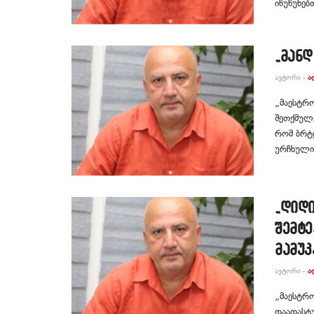
იწუწუნებ
„მანდ
ᲐᲕᲢᲝᲠᲘ -
Ა
„მაესტრო
შეთქმულე
რომ ბრტ
ურჩხული 
„დიდი
შემტე
მამუ
ᲐᲕᲢᲝᲠᲘ -
Ა
„მაესტრო
დაადასტ