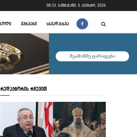
08:33, ხუთშაბათი, 6 აგვისტო, 2026
ᲠᲝᲚᲘ
ᲒᲣᲠᲛᲐᲜᲘ
ᲡᲮᲕᲐᲓᲐᲡᲮᲕᲐ
რედაქტორის რჩევით