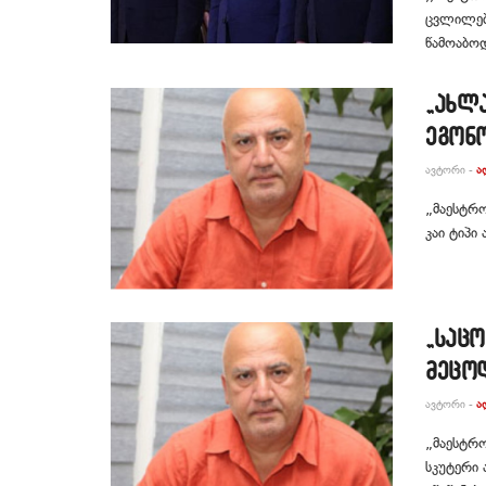
ცვლილებე
წამოაბოდ
„ახლა
ეგონო
ᲐᲕᲢᲝᲠᲘ -
Ა
„მაესტრო
კაი ტიპი
„საცო
მეცოდ
ᲐᲕᲢᲝᲠᲘ -
Ა
„მაესტრო
სკუტერი 