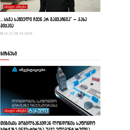
ᲐᲮᲐᲚᲘ ᲐᲛᲑᲔᲑᲘ
,, სხვა საშველი ჩვენ არ გაგვაჩნია” – კახა
მიქაია
23:22 06-24-2026
ბიზნესი
ᲐᲮᲐᲚᲘ ᲐᲛᲑᲔᲑᲘ
თიბისის მობილბანკიდან ლონდონის საფონდო
ბირჟაზე ინვესტირება უკვე ელემენტარულია