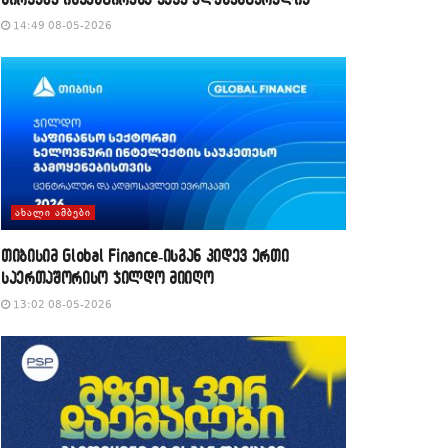
14:49 08-05-2026
ᲐᲮᲐᲚᲘ ᲐᲛᲑᲔᲑᲘ
თიბისიმ Global Finance-ისგან კიდევ ერთი
საერთაშორისო ჯილდო მიიღო
13:02 08-05-2026