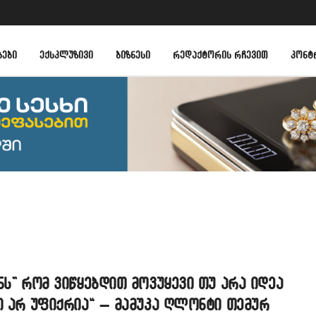
ᲑᲔᲑᲘ
ᲔᲥᲡᲙᲚᲣᲖᲘᲕᲘ
ᲑᲘᲖᲜᲔᲡᲘ
ᲠᲔᲓᲐᲥᲢᲝᲠᲘᲡ ᲠᲩᲔᲕᲘᲗ
ᲙᲝᲜᲢ
ნს” რომ ვიწყებდით მოვუყევი თუ არა იდეა
ი არ უფიქრია“ – მამუკა ღლონტი თემურ