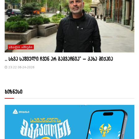
ᲐᲮᲐᲚᲘ ᲐᲛᲑᲔᲑᲘ
,, სხვა საშველი ჩვენ არ გაგვაჩნია” – კახა მიქაია
23:22 06-24-2026
ბიზნესი