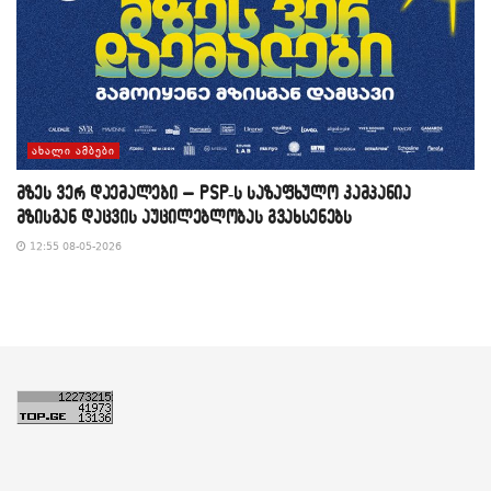
ᲐᲮᲐᲚᲘ ᲐᲛᲑᲔᲑᲘ
მზეს ვერ დაემალები – PSP-ს საზაფხულო კამპანია
მზისგან დაცვის აუცილებლობას გვახსენებს
12:55 08-05-2026