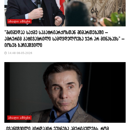
ᲐᲮᲐᲚᲘ ᲐᲛᲑᲔᲑᲘ
“მძიმედაა საქმე საპატრიარქოსთან მიმართებაში –
აგრერიგ პატივაყრილი სამღვდელოება ჯერ არ მინახავს” –
იოსებ ბაჩიაშვილი
14:48 08-05-2026
ᲐᲮᲐᲚᲘ ᲐᲛᲑᲔᲑᲘ
„ივანიშვილი პირდაპირ ეუბნება ამერიკელებს, რომ