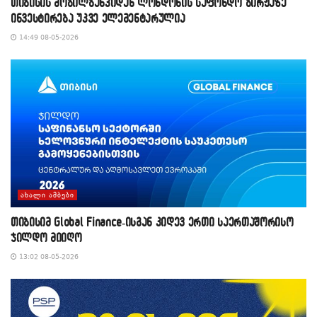
თიბისის მობილბანკიდან ლონდონის საფონდო ბირჟაზე
ინვესტირება უკვე ელემენტარულია
14:49 08-05-2026
ᲐᲮᲐᲚᲘ ᲐᲛᲑᲔᲑᲘ
თიბისიმ Global Finance-ისგან კიდევ ერთი საერთაშორისო
ჯილდო მიიღო
13:02 08-05-2026