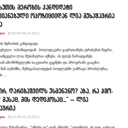
ხუთის მერობის კანდიდატი
თიანებული ოპოზიციიდან ლია მუხაშავრია
ა
ᲚᲘᲐ
19:00 08-20-2021
ს მერობის კანდიდატი
ნებული ოპოზიციიდან პოლიტიკური გაერთიანება ტრიბუნას წევრი,
მცველი ლია მუხაშავრია იქნება. ის დღეს წარადგინეს.
იამ ამომრჩევლებს საკუთარი გეგმები და პროგრამა გააცნო.
ან აღნიშნა, მუნიციპალიტეტის სოფლებში უამრავი პრობლემაა,
 ...
რ, ღა­რი­ბაშ­ვილს უს­მე­ნე­ნო? აბა, რა ჰგო­
? მა­საც, მის დე­დი­კო­საც…” – ლია
ავრია
ᲚᲘᲐ
19:38 03-10-2021
 ლია მუ­ხა­შავ­რია "ამბები.ჯი"-თან ამბობს: "ვფიქ­რობ, ეს იყო კარ­გად