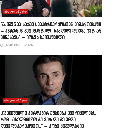
ᲐᲮᲐᲚᲘ ᲐᲛᲑᲔᲑᲘ
“მძიმედაა საქმე საპატრიარქოსთან მიმართებაში
– აგრერიგ პატივაყრილი სამღვდელოება ჯერ არ
მინახავს” – იოსებ ბაჩიაშვილი
14:48 08-05-2026
ᲐᲮᲐᲚᲘ ᲐᲛᲑᲔᲑᲘ
„ივანიშვილი პირდაპირ ეუბნება ამერიკელებს,
რომ სახელმწიფო მე ვარ და მე უნდა
დამელაპარაკოთო…“ – კოტე კემულარია