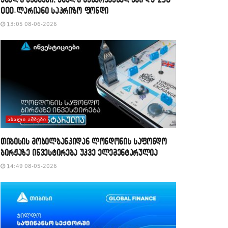
000-ლარიანი საპრიზო ფონდი
13:05 08-06-2026
ᲐᲮᲐᲚᲘ ᲐᲛᲑᲔᲑᲘ
თიბისის მობილბანკიდან ლონდონის საფონდო
ბირჟაზე ინვესტირება უკვე ელემენტარულია
14:49 08-05-2026