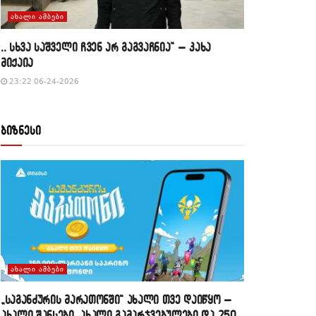
ᲐᲮᲐᲚᲘ ᲐᲛᲑᲔᲑᲘ
,, სხვა საშველი ჩვენ არ გაგვაჩნია” – კახა
მიქაია
23:22 06-24-2026
ბიზნესი
ᲐᲮᲐᲚᲘ ᲐᲛᲑᲔᲑᲘ
„საგანძურის მარათონში“ ახალი თვე დაიწყო –
ახალი შანსები, ახალი გამარჯვებულები და 250