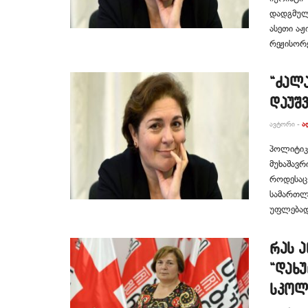
დად­გმუ­ლი
ასე­თი აჟი
რე­ჟი­სო­რ
“ძალა
დაუშვ
ᲐᲕᲢᲝᲠᲘ -
Ა
პოლიტიკუ
მუხაშავრ
როდესაც
სამართლე
უფლებადა
რას ა
“დახუ
სკოლ