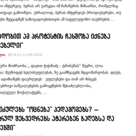
 ინ­ტერ­ვიუ. ბე­რას არ უარ­ყვია იმ ჩა­ნა­წე­რის ში­ნა­არ­სი, რო­მელ­მაც
­ო­ტა­ჟი გა­მო­იწ­ვია. უბ­რა­ლოდ, ბე­რას ინ­ტერ­ვი­უს პრო­დი­უ­სე­რე­ბი, თუ
ე­ბი შე­ე­ცად­ნენ სა­ზო­გა­დო­ე­ბის­თვის ამ სა­ტე­ლე­ფო­ნო სა­უბ­რე­ბის ...
დობით ამ პროტესტის ჩახშობა იქნება
ებელი!”
ᲚᲘᲐ
19:11 11-05-2020
რი მოძრაობა „ დავით ჭიჭინაძე - ტრიბუნას“ წევრი, ლია
ია: მვუწოდებ ხელისუფლებას, ნუ გაამწვავებს მდგომარეობას. დღეს,
 ადამიანებს დაურღვიეს უფლებები და თან არ მისცეს
ბრივი საშუალებების გამოყენების შესაძლებლობა,
ღვეულ მოქალაქეებს, ...
იძულებს “ოცნება” პედაგოგებს? –
რულ შეხვედრებს ატარებენ ბაღებსა და
ებში”