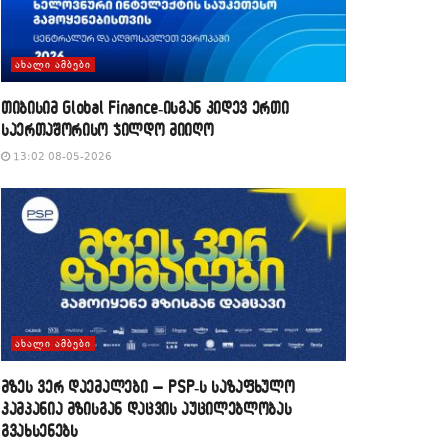
ᲐᲮᲐᲚᲘ ᲐᲛᲑᲔᲑᲘ
თიბისიმ Global Finance-ისგან კიდევ ერთი
საერთაშორისო ჯილდო მიიღო
13:02 08-05-2026
ᲐᲮᲐᲚᲘ ᲐᲛᲑᲔᲑᲘ
მზეს ვერ დაემალები – PSP-ს საზაფხულო
კამპანია მზისგან დაცვის აუცილებლობას
გვახსენებს