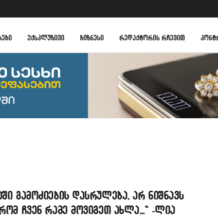
ᲑᲔᲑᲘ
ᲔᲥᲡᲙᲚᲣᲖᲘᲕᲘ
ᲑᲘᲖᲜᲔᲡᲘ
ᲠᲔᲓᲐᲥᲢᲝᲠᲘᲡ ᲠᲩᲔᲕᲘᲗ
ᲙᲝᲜᲢ
აში გამოძიების დასრულება, არ ნიშნავს
 რომ ჩვენ რამე მოვიგეთ ახლა…“ -ლია