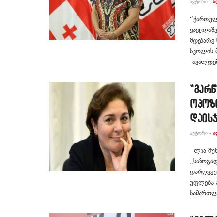
ᲐᲕᲢᲝᲠᲘ -
Ა
“ქართულ
ყაველაშ
მდებარე 
სკოლის მ
-ავალდებ
“გარწ
ოპოზი
დაისჯ
ᲐᲕᲢᲝᲠᲘ -
Ა
ლია მუხა
„საზოგად
დარღვეუ
უფლება ა
სამართლი