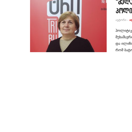
“მელ
პოლი
ᲐᲕᲢᲝᲠᲘ -
Ა
პოლიტიკუ
მუხაშავრ
და ილიჩო
რომ ბატო