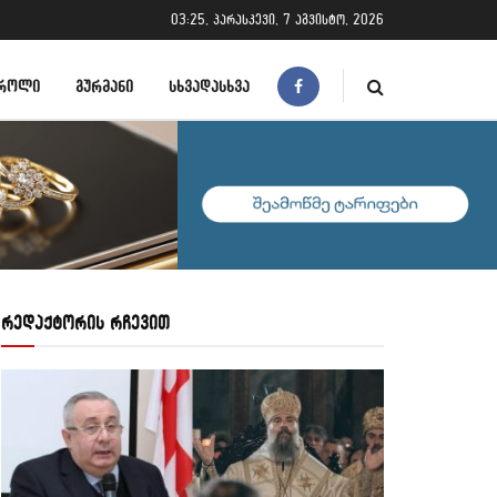
03:25, პარასკევი, 7 აგვისტო, 2026
ᲠᲝᲚᲘ
ᲒᲣᲠᲛᲐᲜᲘ
ᲡᲮᲕᲐᲓᲐᲡᲮᲕᲐ
რედაქტორის რჩევით