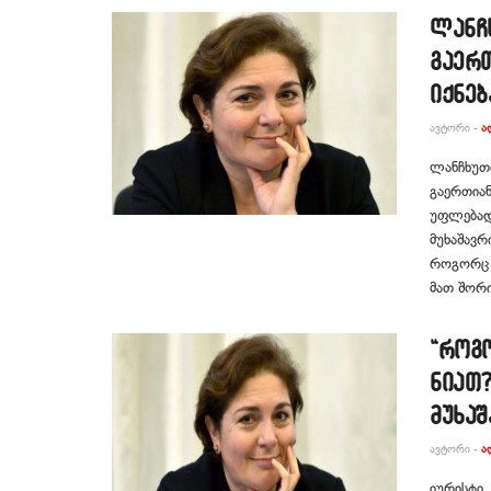
ლანჩ
გაერ
იქნებ
ᲐᲕᲢᲝᲠᲘ -
Ა
ლანჩხუთი
გაერთია
უფლებადა
მუხაშავრ
როგორც მ
მათ შორის
“რო­გო
ნი­ათ
მუხაშ
ᲐᲕᲢᲝᲠᲘ -
Ა
იუ­რის­ტი