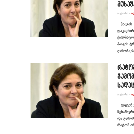
მუხაშ
ᲐᲕᲢᲝᲠᲘ -
Ა
ჰააგის 
დაკავშირ
ქალბატო
ჰააგის ტ
გამოძიებ
რატო
გამო
სადა
ᲐᲕᲢᲝᲠᲘ -
Ა
ლევან ჯ
მუხაშავრ
და გამომ
რატომ არ