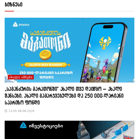
ბიზნესი
ᲐᲮᲐᲚᲘ ᲐᲛᲑᲔᲑᲘ
„საგანძურის მარათონში“ ახალი თვე დაიწყო – ახალი
შანსები, ახალი გამარჯვებულები და 250 000-ლარიანი
საპრიზო ფონდი
13:05 08-06-2026