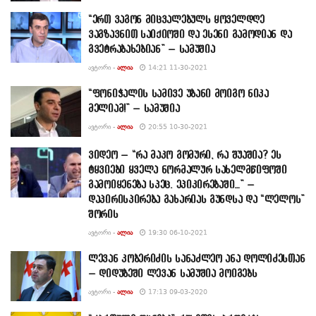
“ერთ ვაგონ მიცვალებულს ყოველდღე
ვაგზავნით საიქიოში და ესენი გამოდიან და
გვეტრაბახებიან” – სამუშია
ᲐᲕᲢᲝᲠᲘ -
ᲐᲚᲘᲐ
14:21 11-30-2021
“ფონიჭალის სამივე უბანი მოიგო ნიკა
მელიამ!” – სამუშია
ᲐᲕᲢᲝᲠᲘ -
ᲐᲚᲘᲐ
20:55 10-30-2021
ვიდეო – “რა მაკო გომური, რა შუაშია? ეს
ტყვიები ყველა ნორმალურ სახელმწიფოში
გამოიყენება სპეც. ეპიკირებაში…” –
დაპირისპირება გახარიას გუნდსა და “ლელოს”
შორის
ᲐᲕᲢᲝᲠᲘ -
ᲐᲚᲘᲐ
19:30 06-10-2021
ლევან კობერიძის სანაძლეო ანა დოლიძესთან
– დიდუბეში ლევან სამუშია მოიგებს
ᲐᲕᲢᲝᲠᲘ -
ᲐᲚᲘᲐ
17:13 09-03-2020