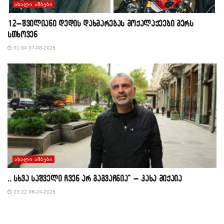
ᲐᲮᲐᲚᲘ ᲐᲛᲑᲔᲑᲘ
12–შვილიანი დედის დახმარებას მოქალაქეები მერს
სთხოვენ
01:04 07-08-2026
ᲐᲮᲐᲚᲘ ᲐᲛᲑᲔᲑᲘ
,, სხვა საშველი ჩვენ არ გაგვაჩნია” – კახა მიქაია
23:22 06-24-2026