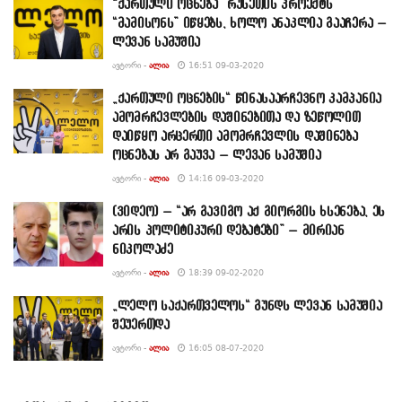
“ქართული ოცნება” რუსეთის პროექტს
“მამისონს” იწყებს, ხოლო ანაკლია გააჩერა –
ლევან სამუშია
ᲐᲕᲢᲝᲠᲘ -
ᲐᲚᲘᲐ
16:51 09-03-2020
„ქართული ოცნების“ წინასაარჩევნო კამპანია
ამომრჩევლების დაშინებითა და ზეწოლით
დაიწყო არცერთი ამომრჩევლის დაშინება
ოცნებას არ გაუვა – ლევან სამუშია
ᲐᲕᲢᲝᲠᲘ -
ᲐᲚᲘᲐ
14:16 09-03-2020
(ვიდეო) – “არ გავიგო აქ გიორგის ხსენება, ეს
არის პოლიტიკური დებატები” – მირიან
ნიკოლაძე
ᲐᲕᲢᲝᲠᲘ -
ᲐᲚᲘᲐ
18:39 09-02-2020
„ლელო საქართველოს“ გუნდს ლევან სამუშია
შეუერთდა
ᲐᲕᲢᲝᲠᲘ -
ᲐᲚᲘᲐ
16:05 08-07-2020