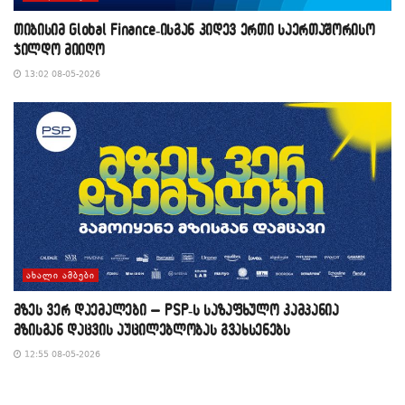
თიბისიმ Global Finance-ისგან კიდევ ერთი საერთაშორისო
ჯილდო მიიღო
13:02 08-05-2026
ᲐᲮᲐᲚᲘ ᲐᲛᲑᲔᲑᲘ
მზეს ვერ დაემალები – PSP-ს საზაფხულო კამპანია
მზისგან დაცვის აუცილებლობას გვახსენებს
12:55 08-05-2026