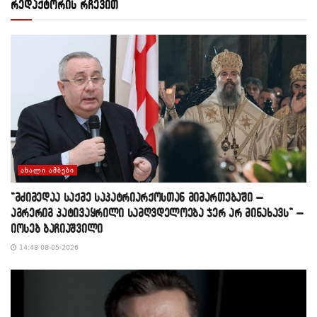
რედაქტორის რჩევით
ᲐᲮᲐᲚᲘ ᲐᲛᲑᲔᲑᲘ
“მძიმედაა საქმე საპატრიარქოსთან მიმართებაში –
აგრერიგ პატივაყრილი სამღვდელოება ჯერ არ მინახავს” –
იოსებ ბაჩიაშვილი
14:48 08-05-2026