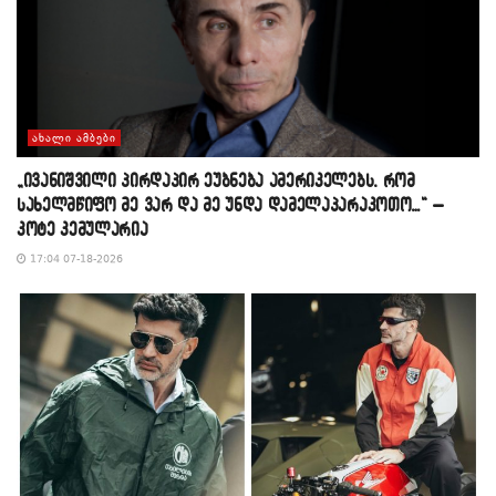
ᲐᲮᲐᲚᲘ ᲐᲛᲑᲔᲑᲘ
„ივანიშვილი პირდაპირ ეუბნება ამერიკელებს, რომ
სახელმწიფო მე ვარ და მე უნდა დამელაპარაკოთო…“ –
კოტე კემულარია
17:04 07-18-2026