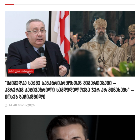
ᲐᲮᲐᲚᲘ ᲐᲛᲑᲔᲑᲘ
“მძიმედაა საქმე საპატრიარქოსთან მიმართებაში –
აგრერიგ პატივაყრილი სამღვდელოება ჯერ არ მინახავს” –
იოსებ ბაჩიაშვილი
14:48 08-05-2026