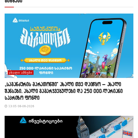
ბიზნესი
ᲐᲮᲐᲚᲘ ᲐᲛᲑᲔᲑᲘ
„საგანძურის მარათონში“ ახალი თვე დაიწყო – ახალი
შანსები, ახალი გამარჯვებულები და 250 000-ლარიანი
საპრიზო ფონდი
13:05 08-06-2026