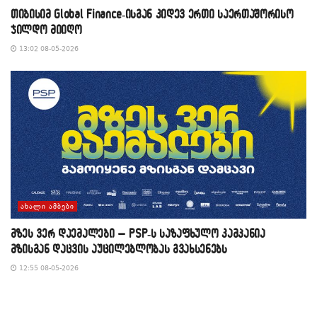
თიბისიმ Global Finance-ისგან კიდევ ერთი საერთაშორისო
ჯილდო მიიღო
13:02 08-05-2026
ᲐᲮᲐᲚᲘ ᲐᲛᲑᲔᲑᲘ
მზეს ვერ დაემალები – PSP-ს საზაფხულო კამპანია
მზისგან დაცვის აუცილებლობას გვახსენებს
12:55 08-05-2026