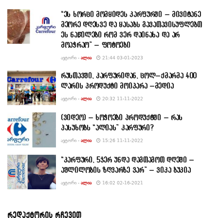
“ეს ხორცი მომყიდეს კარფურში – მივიტანე
მეორე დღესვე და ყასაბს გავათავისუფლებთ
ეს ნაწილები რომ ვერ დაინახა და არ
მოაჭრაო” – ფოტოები
ᲐᲕᲢᲝᲠᲘ -
ᲐᲚᲘᲐ
21:44 03-01-2023
რუსთავში, კარფურიდან, ცოლ–ქმარმა 400
ლარის პროდუქტი მოიპარა –მედია
ᲐᲕᲢᲝᲠᲘ -
ᲐᲚᲘᲐ
20:32 11-11-2022
(ვიდეო) – ხოჭოები პროდუქტში – რას
პასუხობს “ალიას” კარფური?
ᲐᲕᲢᲝᲠᲘ -
ᲐᲚᲘᲐ
15:26 11-11-2022
“კარფური, 5ჯერ უნდა დაგთაგოთ დღეში –
აშლილობის ზღვარზე ვარ” – ვიკა ბუკია
ᲐᲕᲢᲝᲠᲘ -
ᲐᲚᲘᲐ
16:02 02-16-2021
რედაქტორის რჩევით