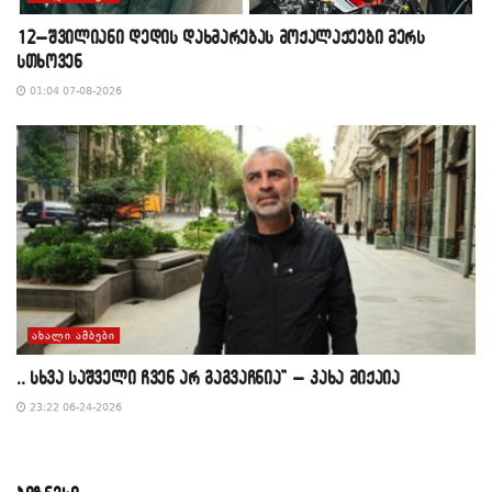
12–შვილიანი დედის დახმარებას მოქალაქეები მერს
სთხოვენ
01:04 07-08-2026
ᲐᲮᲐᲚᲘ ᲐᲛᲑᲔᲑᲘ
,, სხვა საშველი ჩვენ არ გაგვაჩნია” – კახა მიქაია
23:22 06-24-2026