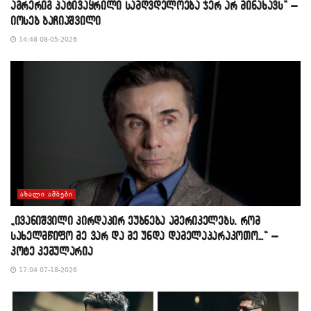
აგრერიგ პატივაყრილი სამღვდელოება ჯერ არ მინახავს” –
იოსებ ბაჩიაშვილი
14:48 08-05-2026
ᲐᲮᲐᲚᲘ ᲐᲛᲑᲔᲑᲘ
„ივანიშვილი პირდაპირ ეუბნება ამერიკელებს, რომ
სახელმწიფო მე ვარ და მე უნდა დამელაპარაკოთო…“ –
კოტე კემულარია
17:04 07-18-2026