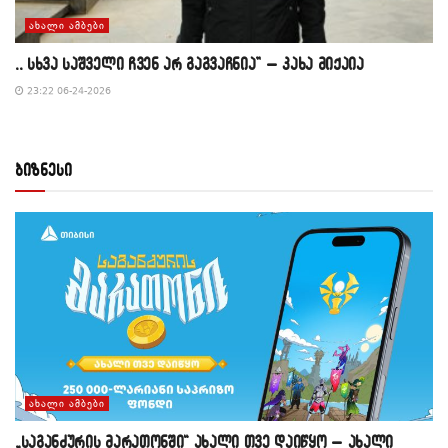
ᲐᲮᲐᲚᲘ ᲐᲛᲑᲔᲑᲘ
,, სხვა საშველი ჩვენ არ გაგვაჩნია” – კახა მიქაია
23:22 06-24-2026
ბიზნესი
ᲐᲮᲐᲚᲘ ᲐᲛᲑᲔᲑᲘ
„საგანძურის მარათონში“ ახალი თვე დაიწყო – ახალი