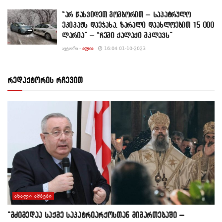
“არ წახვიდეთ გომბორით – საპატრულო
ეკიპაჟს დაეჯახა, ზარალი დაახლოებით 15 000
ლარია” – “ჩემი ქალაქი მკლავს”
ᲐᲕᲢᲝᲠᲘ -
ᲐᲚᲘᲐ
16:04 01-10-2023
რედაქტორის რჩევით
ᲐᲮᲐᲚᲘ ᲐᲛᲑᲔᲑᲘ
“მძიმედაა საქმე საპატრიარქოსთან მიმართებაში –