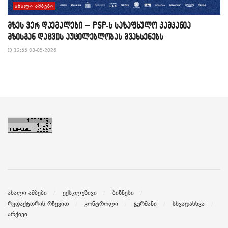
ᲐᲮᲐᲚᲘ ᲐᲛᲑᲔᲑᲘ
მზეს ვერ დაემალები – PSP-ს საზაფხულო კამპანია
მზისგან დაცვის აუცილებლობას გვახსენებს
12:55 08-05-2026
ახალი ამბები
ექსკლუზივი
ბიზნესი
რედაქტორის რჩევით
კონტროლი
გურმანი
სხვადასხვა
არქივი