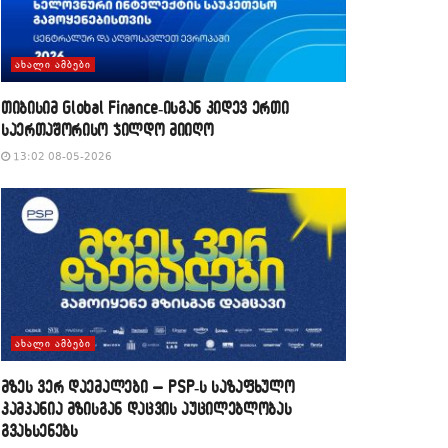
ᲐᲮᲐᲚᲘ ᲐᲛᲑᲔᲑᲘ
თიბისიმ Global Finance-ისგან კიდევ ერთი
საერთაშორისო ჯილდო მიიღო
13:02 08-05-2026
ᲐᲮᲐᲚᲘ ᲐᲛᲑᲔᲑᲘ
მზეს ვერ დაემალები – PSP-ს საზაფხულო
კამპანია მზისგან დაცვის აუცილებლობას
გვახსენებს