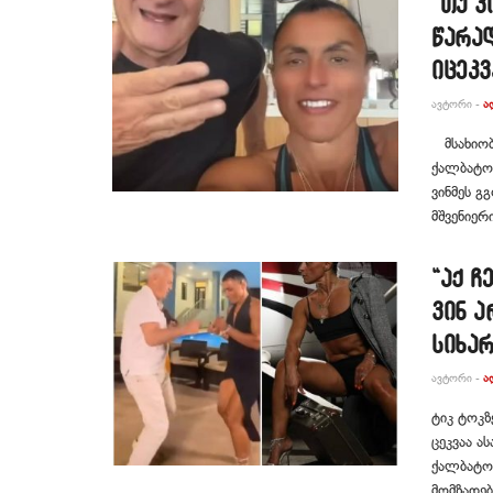
“თუ ვ
წარად
იცეკვ
ᲐᲕᲢᲝᲠᲘ -
Ა
მსახიობი
ქალბატონ
ვინმეს გ
მშვენიერ
“აქ ჩ
ვინ 
სიხა
ᲐᲕᲢᲝᲠᲘ -
Ა
ტიკ ტოკზ
ცეკვაა ა
ქალბატონ
მომზადებ