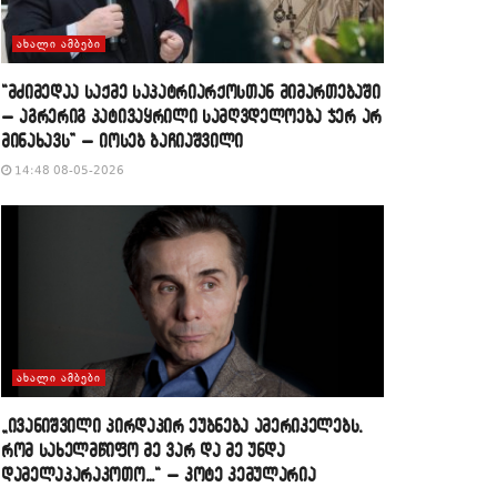
ᲐᲮᲐᲚᲘ ᲐᲛᲑᲔᲑᲘ
“მძიმედაა საქმე საპატრიარქოსთან მიმართებაში
– აგრერიგ პატივაყრილი სამღვდელოება ჯერ არ
მინახავს” – იოსებ ბაჩიაშვილი
14:48 08-05-2026
ᲐᲮᲐᲚᲘ ᲐᲛᲑᲔᲑᲘ
„ივანიშვილი პირდაპირ ეუბნება ამერიკელებს,
რომ სახელმწიფო მე ვარ და მე უნდა
დამელაპარაკოთო…“ – კოტე კემულარია