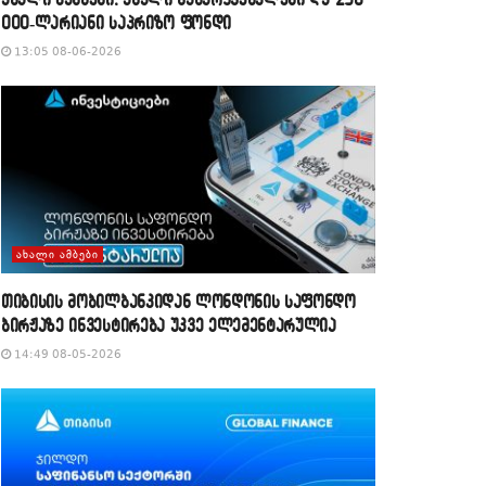
000-ლარიანი საპრიზო ფონდი
13:05 08-06-2026
ᲐᲮᲐᲚᲘ ᲐᲛᲑᲔᲑᲘ
თიბისის მობილბანკიდან ლონდონის საფონდო
ბირჟაზე ინვესტირება უკვე ელემენტარულია
14:49 08-05-2026