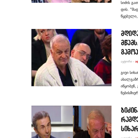
სი­ძის გა­
დის. "მად
წყე­ბუ­ლი
მდიდა
მწამს
გამოა
ᲐᲕᲢᲝᲠᲘ -
Ა
გივი სიხ
ახალგაზრ
იწყობენ,
ნებისმიე
ბიძინ
რამდე
სიხა