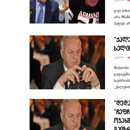
ᲐᲕᲢᲝᲠᲘ -
Ა
გივი სიხ
არა მწამ
პატივს ა
“ქალე
ხელი!
ᲐᲕᲢᲝᲠᲘ -
Ა
მსახიობი
გადაცემა
საუბრობს
„ქალების
“დედ
“ჩეფჩ
ოჯახშ
გაიზრ