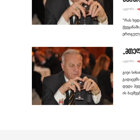
ᲐᲕᲢᲝᲠᲘ -
Ა
"რას ხედ
ქვეყანაშ
ერთგულებ
„მთელ
ᲐᲕᲢᲝᲠᲘ -
Ა
გივი სიხ
გადაცემა
დედა პედ
ის ბავშვე