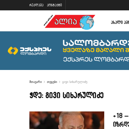
რეკლამა
კონტაქტი
ᲐᲮᲐᲚᲘ ᲐᲛ
მთავარი
თეგები
გივი სიხარულიძე
ჭდე:
გივი სიხარულიძე
+18 –
იზრდ