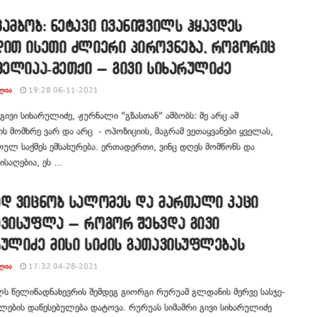
ამბობ: ნეტავი ივანიშვილს ჰყავდეს
დით ისეთი ძლიერი პიროვნება, როგორიც
მელიაა-მეთქი – გივი სიხარულიძე
ᲚᲘᲐ
19:28 06-11-2021
 გივი სიხარულიძე, ჟურნალი "გზასთან" ამბობს: მე არც ამ
ს მომხრე ვარ და არც - ოპოზიციის, მაგრამ ვეთაყვანები ყველას,
თულ საქმეს ემსახურება. ერთადერთი, ვინც დღეს მომწონს და
ისაღებია, ეს ...
ად ვიცნობ სალომეს და მართალი კაცი
ავისუფლა – როგორ შეხვდა გივი
ულიძე მისი სიძის გათავისუფლებას
ᲚᲘᲐ
17:32 04-28-2021
 წე­ლი­წად­ნა­ხევ­რის შემ­დეგ გი­ორ­გი რუ­რუ­ამ გლ­და­ნის მერ­ვე სას­ჯე­
­ბის და­წე­სე­ბუ­ლე­ბა და­ტო­ვა. რუ­რუ­ას სი­მამ­რი გივი სი­ხა­რუ­ლი­ძე