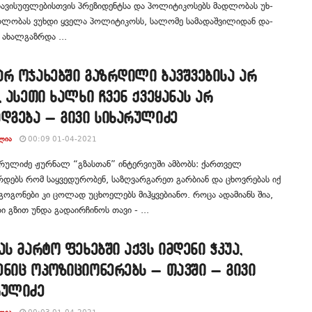
თა­ვი­სუფ­ლე­ბის­თვის პრე­ზი­დენ­ტსა და პო­ლი­ტი­კო­სებს მად­ლო­ბას უხ­
­ლო­ბას ვუხ­დი ყვე­ლა პო­ლი­ტი­კოსს, სა­ლო­მე სა­მა­დაშ­ვი­ლი­დან და­
, ახალ­გაზ­რდა ...
რ ოჯახებში გაზრდილი ბავშვებისა არ
, ასეთი ხალხი ჩვენ ქვეყანას არ
დგება – გივი სიხარულიძე
ᲚᲘᲐ
00:09 01-04-2021
არულიძე ჟურნალ “გზასთან” ინტერვიუში ამბობს: ქართველ
დებს რომ საყვედურობენ, საზღვარგარეთ გარბიან და ცხოვრებას იქ
 გოგონები კი ცოლად უცხოელებს მიჰყვებიანო. როცა ადამიანს შია,
რი გზით უნდა გადაირჩინოს თავი - ...
ას მარტო ფეხებში აქვს იმდენი ჭკუა,
ნიც ოპოზიციონერებს – თავში – გივი
რულიძე