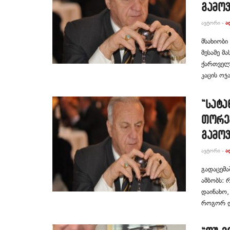
გამოვ
ᲐᲕᲢᲝᲠᲘ -
Ა
მსახიობი
მესამე მ
ქართველი
კაცის ოჯა
“სატა
თორე
გამოვ
ᲐᲕᲢᲝᲠᲘ -
Ა
გადაცემა
ამბობს: 
დაინახო,
როგორ და