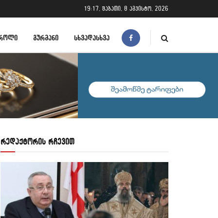
19:17, შაბათი, 8 აგვისტო, 2026
ᲠᲝᲚᲘ
ᲒᲣᲠᲛᲐᲜᲘ
ᲡᲮᲕᲐᲓᲐᲡᲮᲕᲐ
რედაქტორის რჩევით