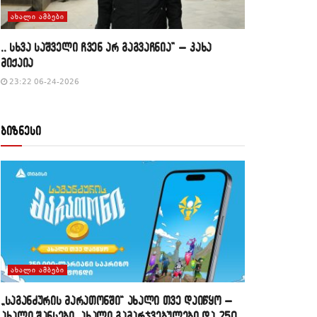
ᲐᲮᲐᲚᲘ ᲐᲛᲑᲔᲑᲘ
,, სხვა საშველი ჩვენ არ გაგვაჩნია” – კახა
მიქაია
23:22 06-24-2026
ბიზნესი
ᲐᲮᲐᲚᲘ ᲐᲛᲑᲔᲑᲘ
„საგანძურის მარათონში“ ახალი თვე დაიწყო –
ახალი შანსები, ახალი გამარჯვებულები და 250