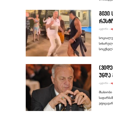
გივი 
რესტო
ᲐᲕᲢᲝᲠᲘ -
Ა
სოციალურ
სიხარული
სოცქსელშ
(ვიდე
უნდა 
ᲐᲕᲢᲝᲠᲘ -
Ა
მსახიობი
სადარბაზ
ვფიცავარ