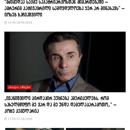
“მძიმედაა საქმე საპატრიარქოსთან მიმართებაში –
აგრერიგ პატივაყრილი სამღვდელოება ჯერ არ მინახავს” –
იოსებ ბაჩიაშვილი
14:48 08-05-2026
ᲐᲮᲐᲚᲘ ᲐᲛᲑᲔᲑᲘ
„ივანიშვილი პირდაპირ ეუბნება ამერიკელებს, რომ
სახელმწიფო მე ვარ და მე უნდა დამელაპარაკოთო…“ –
კოტე კემულარია
17:04 07-18-2026