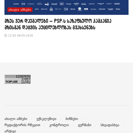
ᲐᲮᲐᲚᲘ ᲐᲛᲑᲔᲑᲘ
მზეს ვერ დაემალები – PSP-ს საზაფხულო კამპანია
მზისგან დაცვის აუცილებლობას გვახსენებს
12:55 08-05-2026
ახალი ამბები
ექსკლუზივი
ბიზნესი
რედაქტორის რჩევით
კონტროლი
გურმანი
სხვადასხვა
არქივი