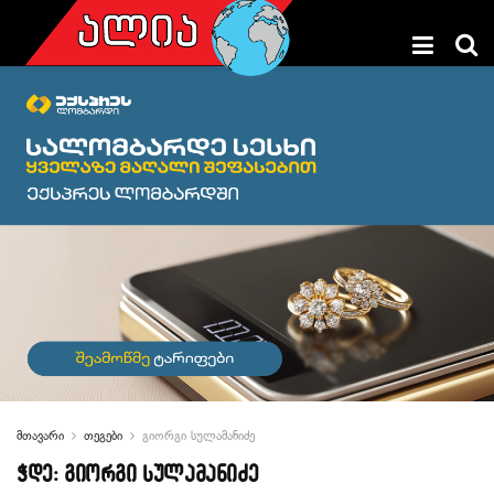
მთავარი
თეგები
გიორგი სულამანიძე
ჭდე:
გიორგი სულამანიძე