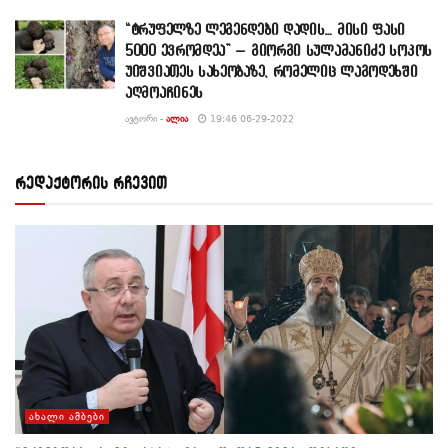
“ტრუფელზე ლეგენდები დადის… მისი ფასი
5000 ევრომდეა” – გიორგი სულამანიძე სოკოს
უიშვიათეს სახეობაზე, რომელიც ლაგოდეხში
აღმოაჩინეს
ᲐᲕᲢᲝᲠᲘ -
ᲐᲚᲘᲐ
19:46 06-29-2022
რედაქტორის რჩევით
ᲐᲮᲐᲚᲘ ᲐᲛᲑᲔᲑᲘ