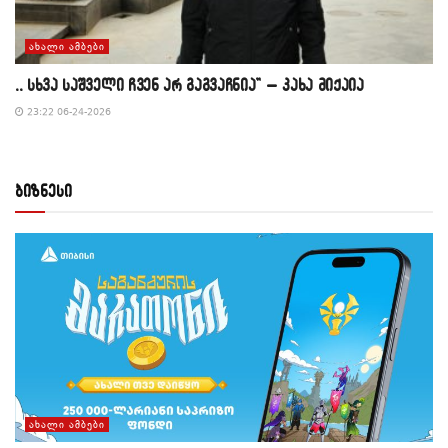
ᲐᲮᲐᲚᲘ ᲐᲛᲑᲔᲑᲘ
,, სხვა საშველი ჩვენ არ გაგვაჩნია” – კახა მიქაია
23:22 06-24-2026
ბიზნესი
ᲐᲮᲐᲚᲘ ᲐᲛᲑᲔᲑᲘ