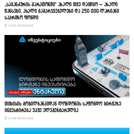
„საგანძურის მარათონში“ ახალი თვე დაიწყო – ახალი
შანსები, ახალი გამარჯვებულები და 250 000-ლარიანი
საპრიზო ფონდი
13:05 08-06-2026
ᲐᲮᲐᲚᲘ ᲐᲛᲑᲔᲑᲘ
თიბისის მობილბანკიდან ლონდონის საფონდო ბირჟაზე
ინვესტირება უკვე ელემენტარულია
14:49 08-05-2026