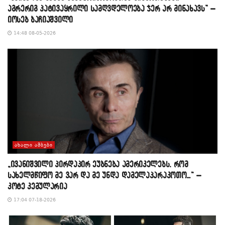
აგრერიგ პატივაყრილი სამღვდელოება ჯერ არ მინახავს” –
იოსებ ბაჩიაშვილი
14:48 08-05-2026
ᲐᲮᲐᲚᲘ ᲐᲛᲑᲔᲑᲘ
„ივანიშვილი პირდაპირ ეუბნება ამერიკელებს, რომ
სახელმწიფო მე ვარ და მე უნდა დამელაპარაკოთო…“ –
კოტე კემულარია
17:04 07-18-2026