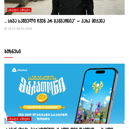
ᲐᲮᲐᲚᲘ ᲐᲛᲑᲔᲑᲘ
,, სხვა საშველი ჩვენ არ გაგვაჩნია” – კახა მიქაია
23:22 06-24-2026
ბიზნესი
ᲐᲮᲐᲚᲘ ᲐᲛᲑᲔᲑᲘ