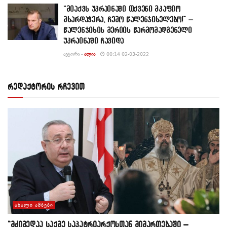
“მიაქვს უკრაინაში თქვენი მკაფიო
მხარდაჭერა, ჩემო წალენჯიხელებო!” –
წალენჯიხის მერიის წარმომადგენელი
უკრაინაში ჩავიდა
ᲐᲕᲢᲝᲠᲘ -
ᲐᲚᲘᲐ
00:14 02-03-2022
რედაქტორის რჩევით
ᲐᲮᲐᲚᲘ ᲐᲛᲑᲔᲑᲘ
“მძიმედაა საქმე საპატრიარქოსთან მიმართებაში –