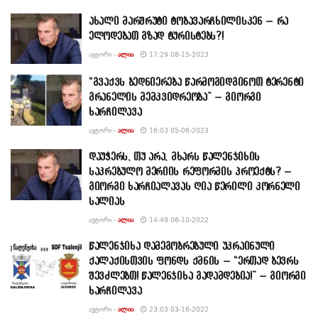
ახალი მარშრუტი ტობავარჩხილისკენ – რა
ელოდებათ გზად ტურისტებს?!
ᲐᲕᲢᲝᲠᲘ -
ᲐᲚᲘᲐ
17:29 08-15-2023
“გვაქვს ბედნიერება წარმოგიდგინოთ ტერენტი
გრანელის მემკვიდრეობა” – გიორგი
ხარჩილავა
ᲐᲕᲢᲝᲠᲘ -
ᲐᲚᲘᲐ
16:03 05-06-2023
დაუჭერს, თუ არა, მხარს წალენჯიხის
საკრებულო მერიის რეფორმის პროექტს? –
გიორგი ხარჩიალავას ღია წერილი კორნელი
სალიას
ᲐᲕᲢᲝᲠᲘ -
ᲐᲚᲘᲐ
14:49 06-10-2022
წალენჯიხა დამეგობრებული უკრაინული
ქალაქისთვის ფონდს ქმნის – “ერთად ბევრს
შევძლებთ! წალენჯიხა გადამდებია!” – გიორგი
ხარჩილავა
ᲐᲕᲢᲝᲠᲘ -
ᲐᲚᲘᲐ
23:03 03-16-2022