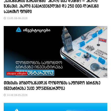
„საგანძურის მარათონში“ ახალი თვე დაიწყო – ახალი
შანსები, ახალი გამარჯვებულები და 250 000-ლარიანი
საპრიზო ფონდი
13:05 08-06-2026
ᲐᲮᲐᲚᲘ ᲐᲛᲑᲔᲑᲘ
თიბისის მობილბანკიდან ლონდონის საფონდო ბირჟაზე
ინვესტირება უკვე ელემენტარულია
14:49 08-05-2026