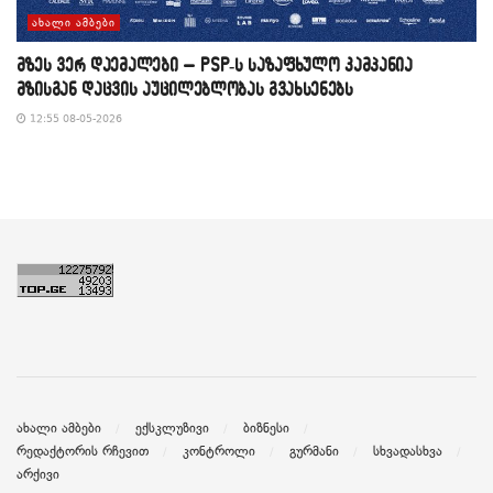
ᲐᲮᲐᲚᲘ ᲐᲛᲑᲔᲑᲘ
მზეს ვერ დაემალები – PSP-ს საზაფხულო კამპანია
მზისგან დაცვის აუცილებლობას გვახსენებს
12:55 08-05-2026
ახალი ამბები
ექსკლუზივი
ბიზნესი
რედაქტორის რჩევით
კონტროლი
გურმანი
სხვადასხვა
არქივი