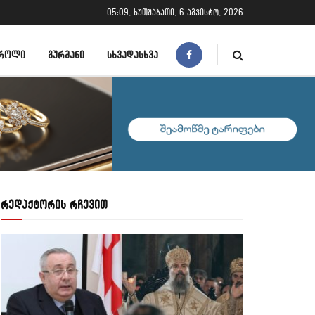
05:09, ხუთშაბათი, 6 აგვისტო, 2026
ᲠᲝᲚᲘ
ᲒᲣᲠᲛᲐᲜᲘ
ᲡᲮᲕᲐᲓᲐᲡᲮᲕᲐ
რედაქტორის რჩევით