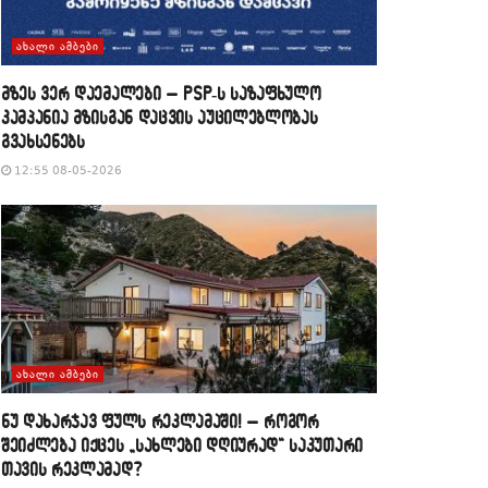
ᲐᲮᲐᲚᲘ ᲐᲛᲑᲔᲑᲘ
მზეს ვერ დაემალები – PSP-ს საზაფხულო
კამპანია მზისგან დაცვის აუცილებლობას
გვახსენებს
12:55 08-05-2026
ᲐᲮᲐᲚᲘ ᲐᲛᲑᲔᲑᲘ
​ნუ დახარჯავ ფულს რეკლამაში! – როგორ
შეიძლება იქცეს „სახლები დღიურად“ საკუთარი
თავის რეკლამად?