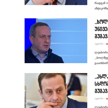
რადგან ო
ანტიკონ
,,ბოლ
უნივე
გუგავ
ᲐᲕᲢᲝᲠᲘ -
Ა
ლეიბორის
,,ბოლშევ
გაათხსირა
,,ახ
სხდომ
გუგავ
ᲐᲕᲢᲝᲠᲘ -
Ა
ლეიბორის