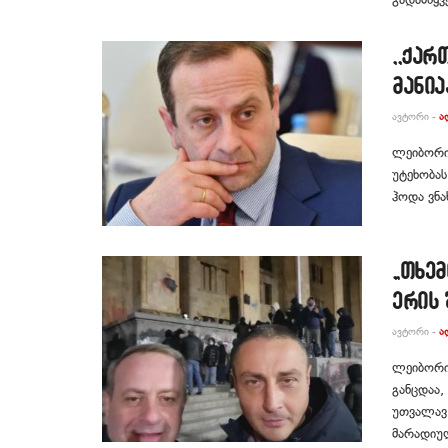
,,ქა
მანია
ᲐᲕᲢᲝᲠᲘ -
Ა
ლეიბორის
უტეხობას
ჰოდა ვნა
„თხე
ერის 
ᲐᲕᲢᲝᲠᲘ -
Ა
ლეიბორის
განცდაა,
უთვალავ
მარადიუ