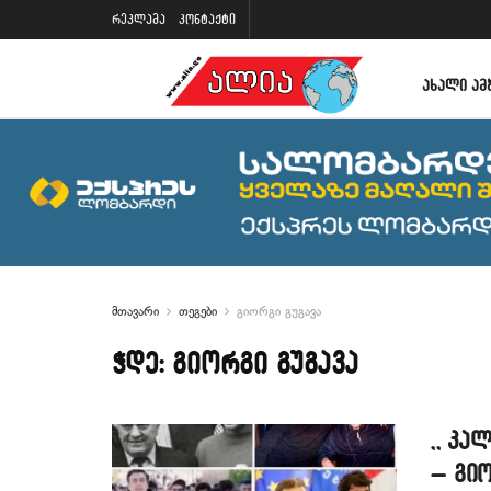
რეკლამა
კონტაქტი
ᲐᲮᲐᲚᲘ ᲐᲛ
მთავარი
თეგები
გიორგი გუგავა
ჭდე:
გიორგი გუგავა
,, კა
– გიო