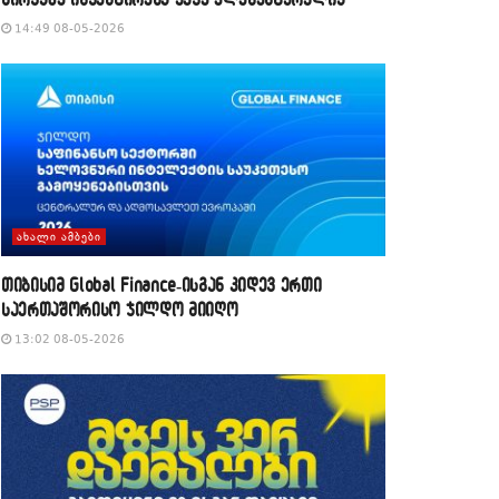
14:49 08-05-2026
ᲐᲮᲐᲚᲘ ᲐᲛᲑᲔᲑᲘ
თიბისიმ Global Finance-ისგან კიდევ ერთი
საერთაშორისო ჯილდო მიიღო
13:02 08-05-2026