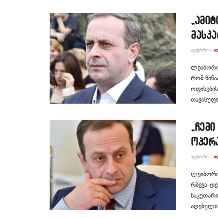
„ამიტ
მასკა
ᲐᲕᲢᲝᲠᲘ -
Ა
ლეიბორის
რომ წინა
ოფისების
თავისუფლ
„ჩემი
ოპერა
ᲐᲕᲢᲝᲠᲘ -
Ა
ლეიბორის
რბევა-დე
საკუთარი
აღებული 