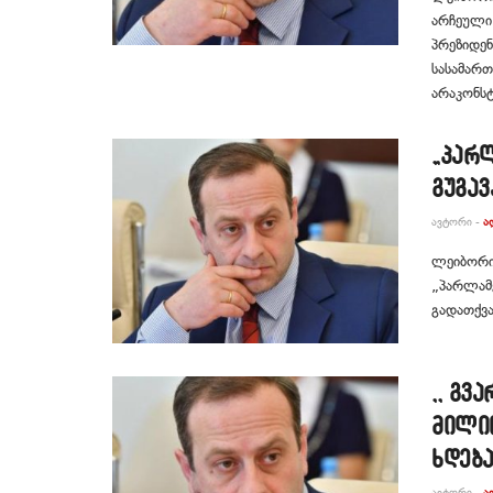
არჩეული
პრეზიდენ
სასამართ
არაკონსტ
„პარ
გუგავ
ᲐᲕᲢᲝᲠᲘ -
Ა
ლეიბორის
„პარლამე
გადათქვა
,, გვ
მილიო
ხდება
ᲐᲕᲢᲝᲠᲘ -
Ა