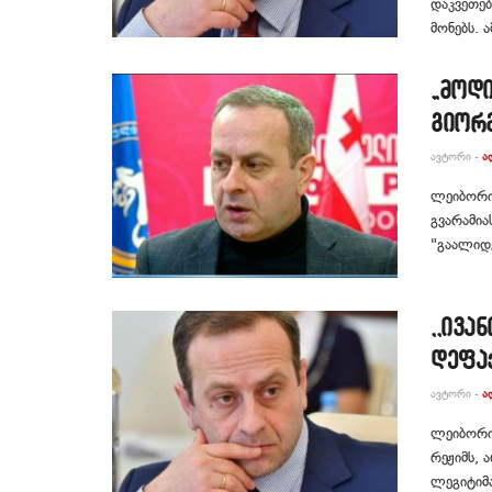
დაკვეთებ
მონებს. ა
„მოდ
გიორგ
ᲐᲕᲢᲝᲠᲘ -
Ა
ლეიბორი
გვარამია
"გაალიდ
,,ივა
დეფა
ᲐᲕᲢᲝᲠᲘ -
Ა
ლეიბორის
რეჟიმს, 
ლეგიტიმა