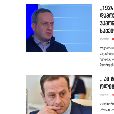
„192
დამო
ვაგონ
საქეი
ᲐᲕᲢᲝᲠᲘ -
Ა
ლეიბორის
საქართვე
შემდეგ, 
მეორდება
,, ამ
ოლიგა
ᲐᲕᲢᲝᲠᲘ -
Ა
ლეიბორის
მრუდე სა