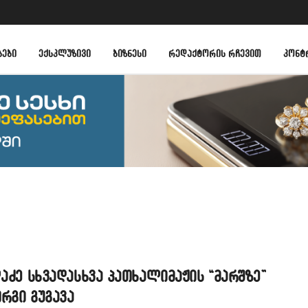
ᲑᲔᲑᲘ
ᲔᲥᲡᲙᲚᲣᲖᲘᲕᲘ
ᲑᲘᲖᲜᲔᲡᲘ
ᲠᲔᲓᲐᲥᲢᲝᲠᲘᲡ ᲠᲩᲔᲕᲘᲗ
ᲙᲝᲜᲢ
ლაძე სხვადასხვა პათხალიმაჟის “მარშზე”
რგი გუგავა