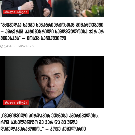
ᲐᲮᲐᲚᲘ ᲐᲛᲑᲔᲑᲘ
“მძიმედაა საქმე საპატრიარქოსთან მიმართებაში
– აგრერიგ პატივაყრილი სამღვდელოება ჯერ არ
მინახავს” – იოსებ ბაჩიაშვილი
14:48 08-05-2026
ᲐᲮᲐᲚᲘ ᲐᲛᲑᲔᲑᲘ
„ივანიშვილი პირდაპირ ეუბნება ამერიკელებს,
რომ სახელმწიფო მე ვარ და მე უნდა
დამელაპარაკოთო…“ – კოტე კემულარია