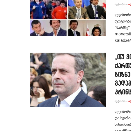
ᲐᲕᲢᲝᲠᲘ -
Ა
ლეიბორის
ფოტოების
"მარშზე"
monatsil
kaladze/
„თუ ვ
ქართ
ბიზნე
გადამ
პრინც
ᲐᲕᲢᲝᲠᲘ -
Ა
ლეიბორის
და ხეირი
სინდისიე
გადამწყვ