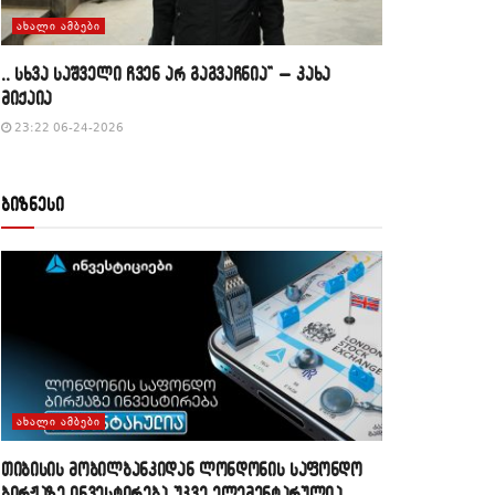
ᲐᲮᲐᲚᲘ ᲐᲛᲑᲔᲑᲘ
,, სხვა საშველი ჩვენ არ გაგვაჩნია” – კახა
მიქაია
23:22 06-24-2026
ბიზნესი
ᲐᲮᲐᲚᲘ ᲐᲛᲑᲔᲑᲘ
თიბისის მობილბანკიდან ლონდონის საფონდო
ბირჟაზე ინვესტირება უკვე ელემენტარულია