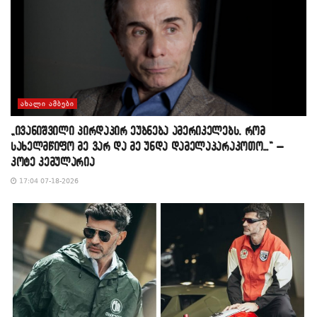
ᲐᲮᲐᲚᲘ ᲐᲛᲑᲔᲑᲘ
„ივანიშვილი პირდაპირ ეუბნება ამერიკელებს, რომ
სახელმწიფო მე ვარ და მე უნდა დამელაპარაკოთო…“ –
კოტე კემულარია
17:04 07-18-2026