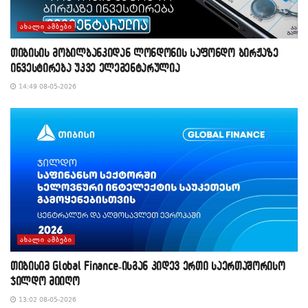
ᲐᲮᲐᲚᲘ ᲐᲛᲑᲔᲑᲘ
თიბისის მობილბანკიდან ლონდონის საფონდო ბირჟაზე
ინვესტირება უკვე ელემენტარულია
14:49 08-05-2026
ᲐᲮᲐᲚᲘ ᲐᲛᲑᲔᲑᲘ
თიბისიმ Global Finance-ისგან კიდევ ერთი საერთაშორისო
ჯილდო მიიღო
13:02 08-05-2026