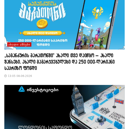
ᲐᲮᲐᲚᲘ ᲐᲛᲑᲔᲑᲘ
„საგანძურის მარათონში“ ახალი თვე დაიწყო – ახალი
შანსები, ახალი გამარჯვებულები და 250 000-ლარიანი
საპრიზო ფონდი
13:05 08-06-2026