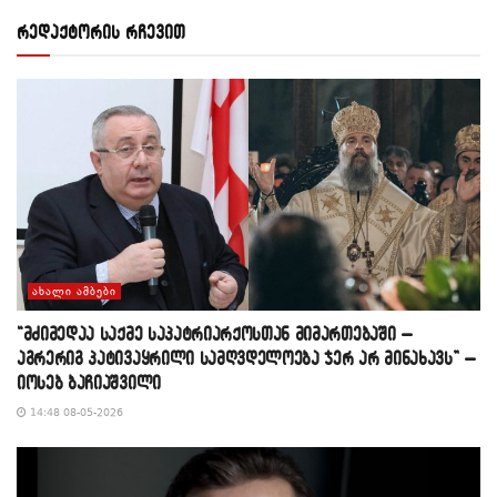
რედაქტორის რჩევით
ᲐᲮᲐᲚᲘ ᲐᲛᲑᲔᲑᲘ
“მძიმედაა საქმე საპატრიარქოსთან მიმართებაში –
აგრერიგ პატივაყრილი სამღვდელოება ჯერ არ მინახავს” –
იოსებ ბაჩიაშვილი
14:48 08-05-2026