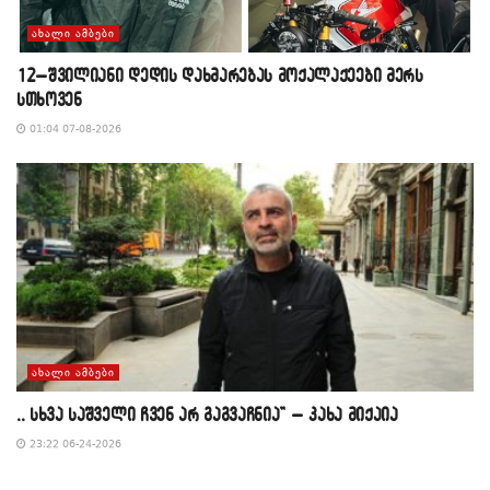
ᲐᲮᲐᲚᲘ ᲐᲛᲑᲔᲑᲘ
12–შვილიანი დედის დახმარებას მოქალაქეები მერს
სთხოვენ
01:04 07-08-2026
ᲐᲮᲐᲚᲘ ᲐᲛᲑᲔᲑᲘ
,, სხვა საშველი ჩვენ არ გაგვაჩნია” – კახა მიქაია
23:22 06-24-2026