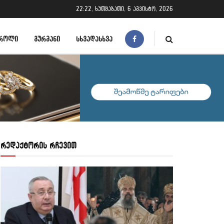
22:22, ხუთშაბათი, 6 აგვისტო, 2026
ᲠᲝᲚᲘ
ᲒᲣᲠᲛᲐᲜᲘ
ᲡᲮᲕᲐᲓᲐᲡᲮᲕᲐ
რედაქტორის რჩევით