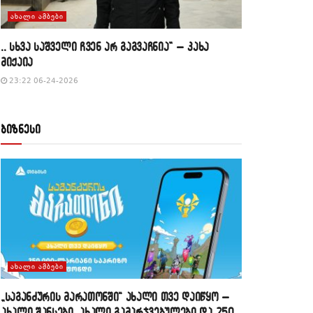
ᲐᲮᲐᲚᲘ ᲐᲛᲑᲔᲑᲘ
,, სხვა საშველი ჩვენ არ გაგვაჩნია” – კახა
მიქაია
23:22 06-24-2026
ბიზნესი
ᲐᲮᲐᲚᲘ ᲐᲛᲑᲔᲑᲘ
„საგანძურის მარათონში“ ახალი თვე დაიწყო –
ახალი შანსები, ახალი გამარჯვებულები და 250