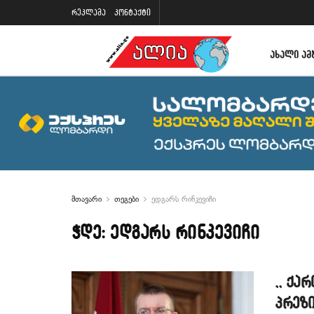
რეკლამა
კონტაქტი
ᲐᲮᲐᲚᲘ ᲐᲛ
მთავარი
თეგები
ედგარს რინკევიჩი
ჭდე:
ედგარს რინკევიჩი
,, ქ
პრეზ