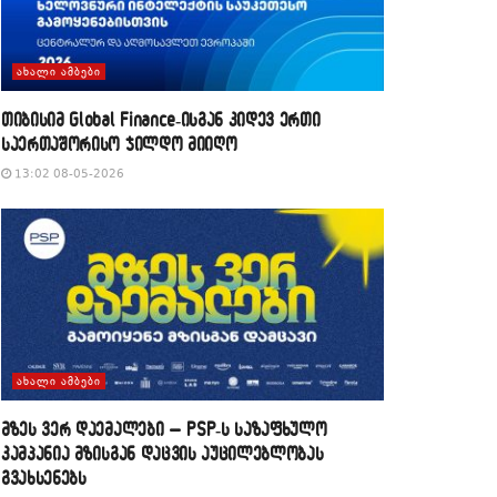
ᲐᲮᲐᲚᲘ ᲐᲛᲑᲔᲑᲘ
თიბისიმ Global Finance-ისგან კიდევ ერთი
საერთაშორისო ჯილდო მიიღო
13:02 08-05-2026
ᲐᲮᲐᲚᲘ ᲐᲛᲑᲔᲑᲘ
მზეს ვერ დაემალები – PSP-ს საზაფხულო
კამპანია მზისგან დაცვის აუცილებლობას
გვახსენებს