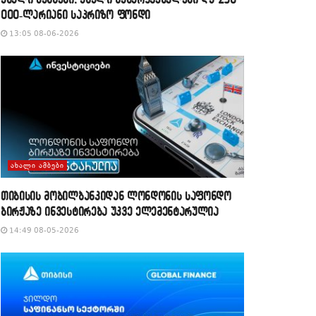
000-ლარიანი საპრიზო ფონდი
13:05 08-06-2026
ᲐᲮᲐᲚᲘ ᲐᲛᲑᲔᲑᲘ
თიბისის მობილბანკიდან ლონდონის საფონდო
ბირჟაზე ინვესტირება უკვე ელემენტარულია
14:49 08-05-2026