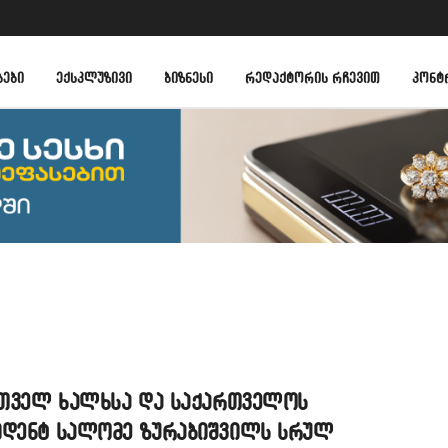
ᲑᲔᲑᲘ
ᲔᲥᲡᲙᲚᲣᲖᲘᲕᲘ
ᲑᲘᲖᲜᲔᲡᲘ
ᲠᲔᲓᲐᲥᲢᲝᲠᲘᲡ ᲠᲩᲔᲕᲘᲗ
ᲙᲝᲜᲢ
ართველ ხალხსა და საქართველოს
იდენტ სალომე ზურაბიშვილს სრულ