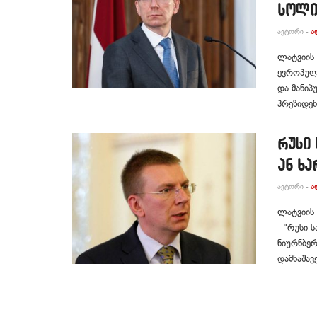
სოლი
ᲐᲕᲢᲝᲠᲘ -
Ა
ლატვიის 
ევროპული
და მანიპ
პრეზიდენ
რუსი
ან ხა
ᲐᲕᲢᲝᲠᲘ -
Ა
ლატვიის 
"რუსი სა
ნიურნბერ
დამნაშავე