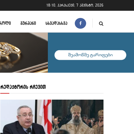
18:10, პარასკევი, 7 აგვისტო, 2026
ᲠᲝᲚᲘ
ᲒᲣᲠᲛᲐᲜᲘ
ᲡᲮᲕᲐᲓᲐᲡᲮᲕᲐ
რედაქტორის რჩევით