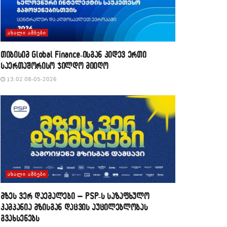
ᲐᲮᲐᲚᲘ ᲐᲛᲑᲔᲑᲘ
თიბისიმ Global Finance-ისგან კიდევ ერთი
საერთაშორისო ჯილდო მიიღო
13:02 08-05-2026
ᲐᲮᲐᲚᲘ ᲐᲛᲑᲔᲑᲘ
მზეს ვერ დაემალები – PSP-ს საზაფხულო
კამპანია მზისგან დაცვის აუცილებლობას
გვახსენებს