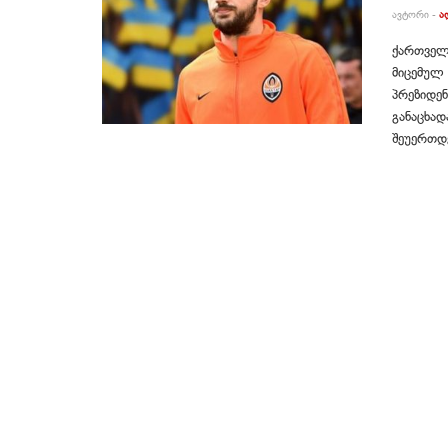
ᲐᲕᲢᲝᲠᲘ -
Ა
ქართველ
მიცემულ 
პრეზიდენ
განაცხად
შეუერთდეს