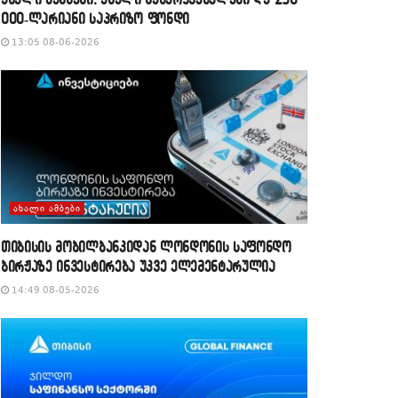
000-ლარიანი საპრიზო ფონდი
13:05 08-06-2026
ᲐᲮᲐᲚᲘ ᲐᲛᲑᲔᲑᲘ
თიბისის მობილბანკიდან ლონდონის საფონდო
ბირჟაზე ინვესტირება უკვე ელემენტარულია
14:49 08-05-2026