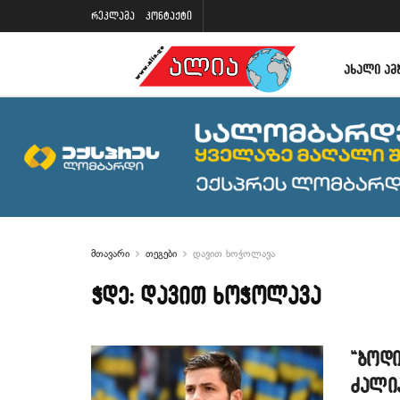
რეკლამა
კონტაქტი
ᲐᲮᲐᲚᲘ ᲐᲛ
მთავარი
თეგები
დავით ხოჭოლავა
ჭდე:
დავით ხოჭოლავა
“ბოდი
ძალი