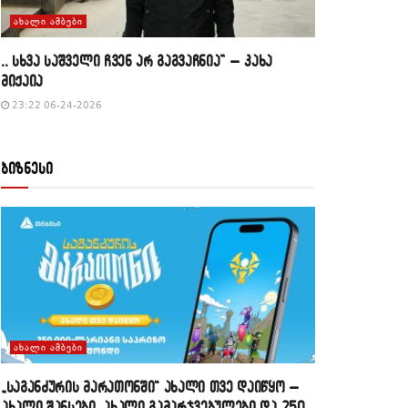
ᲐᲮᲐᲚᲘ ᲐᲛᲑᲔᲑᲘ
,, სხვა საშველი ჩვენ არ გაგვაჩნია” – კახა
მიქაია
23:22 06-24-2026
ბიზნესი
ᲐᲮᲐᲚᲘ ᲐᲛᲑᲔᲑᲘ
„საგანძურის მარათონში“ ახალი თვე დაიწყო –
ახალი შანსები, ახალი გამარჯვებულები და 250