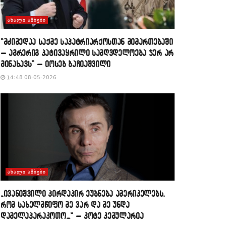
ᲐᲮᲐᲚᲘ ᲐᲛᲑᲔᲑᲘ
“მძიმედაა საქმე საპატრიარქოსთან მიმართებაში
– აგრერიგ პატივაყრილი სამღვდელოება ჯერ არ
მინახავს” – იოსებ ბაჩიაშვილი
14:48 08-05-2026
ᲐᲮᲐᲚᲘ ᲐᲛᲑᲔᲑᲘ
„ივანიშვილი პირდაპირ ეუბნება ამერიკელებს,
რომ სახელმწიფო მე ვარ და მე უნდა
დამელაპარაკოთო…“ – კოტე კემულარია