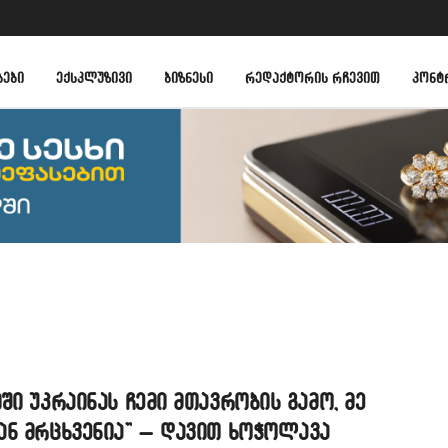
ᲑᲔᲑᲘ
ᲔᲥᲡᲙᲚᲣᲖᲘᲕᲘ
ᲑᲘᲖᲜᲔᲡᲘ
ᲠᲔᲓᲐᲥᲢᲝᲠᲘᲡ ᲠᲩᲔᲕᲘᲗ
ᲙᲝᲜᲢ
ში უკრაინას ჩემი მთავრობის გამო, მე
ან მრცხვენია” – დავით ხოჭოლავა