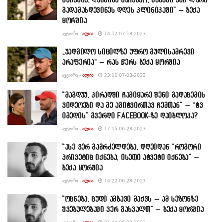
გადამახდევინეს დღეს კლინიკაში” – ბექა
ყორშია
ᲐᲕᲢᲝᲠᲘ -
ᲐᲚᲘᲐ
14:12 07-18-2023
„უადგილო სიცილზე უფრო გულისამრევი
არაფერია“ – რას წერს ბექა ყორშია
ᲐᲕᲢᲝᲠᲘ -
ᲐᲚᲘᲐ
23:11 07-03-2023
“მაგდუუ, პირადში ჩამიყარე შენი გადაცემის
ვიდეოები და მე აგიტვირთავ ჩემთან” – “ტვ
იმედის” გვერდი FACEBOOK-ზე დაიბლოკა?
ᲐᲕᲢᲝᲠᲘ -
ᲐᲚᲘᲐ
17:15 06-28-2023
“ასე ვერ გაგრძელდება, დღეიდან “როგორი
პრივეტიც იქნება, ისეთი ატვეტი იქნება” –
ბექა ყორშია
ᲐᲕᲢᲝᲠᲘ -
ᲐᲚᲘᲐ
14:22 06-28-2023
“ოცნება, ცუდი ამბავი მაქვს – ამ სეზონზე
შვებულებაში ვერ გახვალთ” – ბექა ყორშია