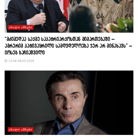
ᲐᲮᲐᲚᲘ ᲐᲛᲑᲔᲑᲘ
“მძიმედაა საქმე საპატრიარქოსთან მიმართებაში –
აგრერიგ პატივაყრილი სამღვდელოება ჯერ არ მინახავს” –
იოსებ ბაჩიაშვილი
14:48 08-05-2026
ᲐᲮᲐᲚᲘ ᲐᲛᲑᲔᲑᲘ