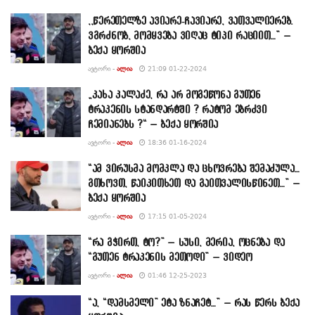
,,წერეთელზე ავიარე-ჩავიარე, ვათვალიერებ.
ვგრძნობ, მომყვება ვიღაც ტიპი რაციით…” –
ბექა ყორშია
ᲐᲕᲢᲝᲠᲘ -
ᲐᲚᲘᲐ
21:09 01-22-2024
„კახა კალაძე, რა არ მოგეწონა გუთენ
ტრაკენის სტანდარტში ? რატომ ებრძვი
ჩემიანებს ?“ – ბექა ყორშია
ᲐᲕᲢᲝᲠᲘ -
ᲐᲚᲘᲐ
18:36 01-16-2024
“ამ ვირუსმა მომკლა და ცხოვრება შემაძულა…
გთხოვთ, წაიკითხეთ და გაითვალისწინეთ…” –
ბექა ყორშია
ᲐᲕᲢᲝᲠᲘ -
ᲐᲚᲘᲐ
17:15 01-05-2024
“რა გჭირთ, ტო?” – სუსი, მერია, ოცნება და
“გუთენ ტრაკენის მეთოდი” – ვიდეო
ᲐᲕᲢᲝᲠᲘ -
ᲐᲚᲘᲐ
01:46 12-25-2023
“ა, “დამსმელი” ეტა ზნაჩეტ…” – რას წერს ბექა