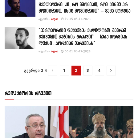
ყველაფერი, აი, რო გგონიათ, რომ ვინმე არ
მოგიტ@ანთ, ისიც მოგიტ@ანთ” – ბექა ყორშია
ᲐᲕᲢᲝᲠᲘ -
ᲐᲚᲘᲐ
19:35 05-17-2023
“აეროპორტში დაშვებას ვცდილობთ, მაგრამ
ვეშვებით პუტინის ტრაკში!” – ბექა ყორშიას
ლექსი ,,ჯორჯიან ეარვეისს”
ᲐᲕᲢᲝᲠᲘ -
ᲐᲚᲘᲐ
00:01 05-17-2023
1
2
3
4
ᲒᲕᲔᲠᲓᲘ 2 4
რედაქტორის რჩევით