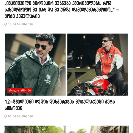
„ივანიშვილი პირდაპირ ეუბნება ამერიკელებს, რომ
სახელმწიფო მე ვარ და მე უნდა დამელაპარაკოთო…“ –
კოტე კემულარია
17:04 07-18-2026
ᲐᲮᲐᲚᲘ ᲐᲛᲑᲔᲑᲘ
12–შვილიანი დედის დახმარებას მოქალაქეები მერს
სთხოვენ
01:04 07-08-2026