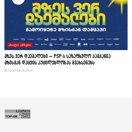
ᲐᲮᲐᲚᲘ ᲐᲛᲑᲔᲑᲘ
მზეს ვერ დაემალები – PSP-ს საზაფხულო კამპანია
მზისგან დაცვის აუცილებლობას გვახსენებს
12:55 08-05-2026