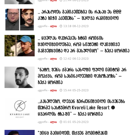
ᲐᲕᲢᲝᲠᲘ -
ᲐᲚᲘᲐ
21:44 06-22-2023
,, არასოდეს გამიკეთებია ის რასაც ეს @@@
კუტა ბიჭი აკეთებს” – შალვა რამიშვილი
ᲐᲕᲢᲝᲠᲘ -
ᲐᲚᲘᲐ
13:18 06-12-2023
,, ყველას დაურეკეს ბტნი როინის
შვილიშვილებმა, რომ სიუჟეტი ლაივშივე
გაგვეწყვიტა და არ გასულიყო” – ბექა ყორშია
ᲐᲕᲢᲝᲠᲘ -
ᲐᲚᲘᲐ
12:42 06-12-2023
“ნატო, შენს ქმარს სახლში ფული იმიტომ არ
მოაქვს, რომ სახინკლეებში დაბოზაობს” –
ბექა ყორშია
ᲐᲕᲢᲝᲠᲘ -
ᲐᲚᲘᲐ
15:44 05-25-2023
,,კახელებო, ლევან ბერძენიშვილი ისვენებს
თურმე სასტუმრო Kvareli Lake Resort •
ყვარლის ტბა-ში” – ბექა ყორშია
ᲐᲕᲢᲝᲠᲘ -
ᲐᲚᲘᲐ
01:01 05-20-2023
“ვინც გაიყიდეთ, თქვენ მოგიტ@ანთ