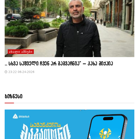
ᲐᲮᲐᲚᲘ ᲐᲛᲑᲔᲑᲘ
,, სხვა საშველი ჩვენ არ გაგვაჩნია” – კახა მიქაია
23:22 06-24-2026
ბიზნესი