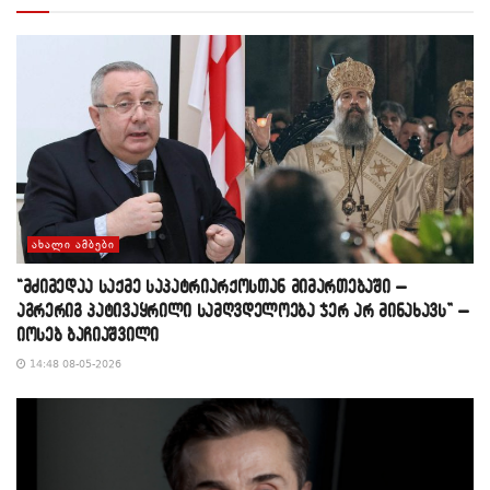
ᲐᲮᲐᲚᲘ ᲐᲛᲑᲔᲑᲘ
“მძიმედაა საქმე საპატრიარქოსთან მიმართებაში –
აგრერიგ პატივაყრილი სამღვდელოება ჯერ არ მინახავს” –
იოსებ ბაჩიაშვილი
14:48 08-05-2026