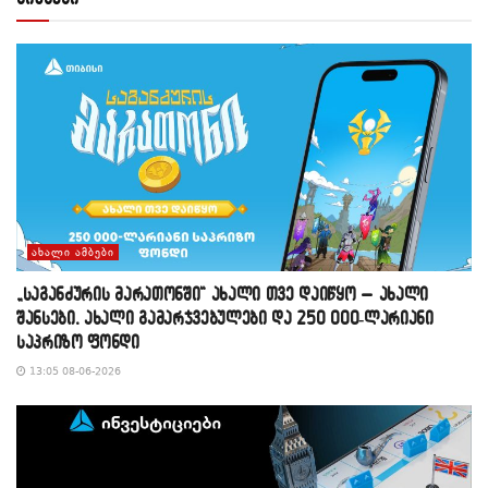
ᲐᲮᲐᲚᲘ ᲐᲛᲑᲔᲑᲘ
„საგანძურის მარათონში“ ახალი თვე დაიწყო – ახალი
შანსები, ახალი გამარჯვებულები და 250 000-ლარიანი
საპრიზო ფონდი
13:05 08-06-2026