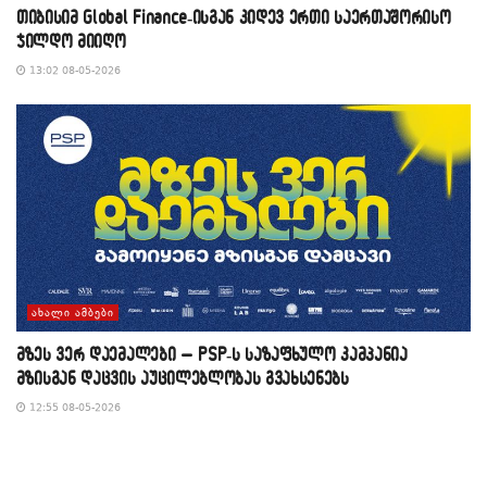
თიბისიმ Global Finance-ისგან კიდევ ერთი საერთაშორისო
ჯილდო მიიღო
13:02 08-05-2026
ᲐᲮᲐᲚᲘ ᲐᲛᲑᲔᲑᲘ
მზეს ვერ დაემალები – PSP-ს საზაფხულო კამპანია
მზისგან დაცვის აუცილებლობას გვახსენებს
12:55 08-05-2026