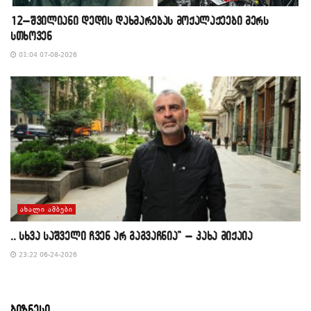
12–შვილიანი დედის დახმარებას მოქალაქეები მერს
სთხოვენ
01:04 07-08-2026
ᲐᲮᲐᲚᲘ ᲐᲛᲑᲔᲑᲘ
,, სხვა საშველი ჩვენ არ გაგვაჩნია” – კახა მიქაია
23:22 06-24-2026
ბიზნესი