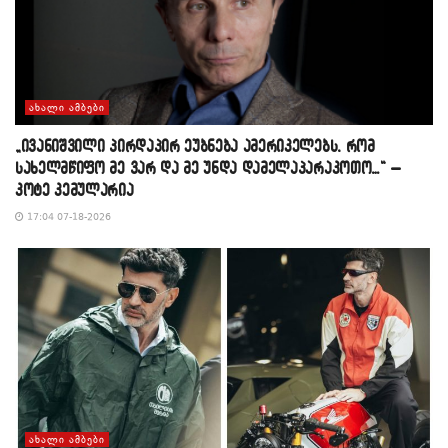
ᲐᲮᲐᲚᲘ ᲐᲛᲑᲔᲑᲘ
„ივანიშვილი პირდაპირ ეუბნება ამერიკელებს, რომ
სახელმწიფო მე ვარ და მე უნდა დამელაპარაკოთო…“ –
კოტე კემულარია
17:04 07-18-2026
ᲐᲮᲐᲚᲘ ᲐᲛᲑᲔᲑᲘ