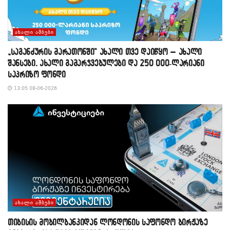
ᲐᲮᲐᲚᲘ ᲐᲛᲑᲔᲑᲘ
„საგანძურის მარათონში“ ახალი თვე დაიწყო – ახალი
შანსები, ახალი გამარჯვებულები და 250 000-ლარიანი
საპრიზო ფონდი
13:05 08-06-2026
ᲐᲮᲐᲚᲘ ᲐᲛᲑᲔᲑᲘ
თიბისის მობილბანკიდან ლონდონის საფონდო ბირჟაზე