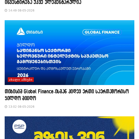
ინვესტირება უკვე ელემენტარულია
14:49 08-05-2026
ᲐᲮᲐᲚᲘ ᲐᲛᲑᲔᲑᲘ
თიბისიმ Global Finance-ისგან კიდევ ერთი საერთაშორისო
ჯილდო მიიღო
13:02 08-05-2026