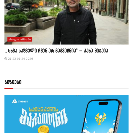
ᲐᲮᲐᲚᲘ ᲐᲛᲑᲔᲑᲘ
,, სხვა საშველი ჩვენ არ გაგვაჩნია” – კახა მიქაია
23:22 06-24-2026
ბიზნესი