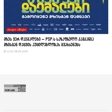
ᲐᲮᲐᲚᲘ ᲐᲛᲑᲔᲑᲘ
მზეს ვერ დაემალები – PSP-ს საზაფხულო კამპანია
მზისგან დაცვის აუცილებლობას გვახსენებს
12:55 08-05-2026