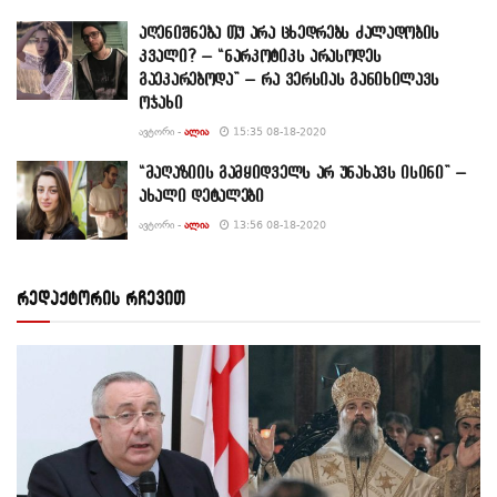
აღენიშნება თუ არა ცხედრებს ძალადობის
კვალი? – “ნარკოტიკს არასოდეს
გაეკარებოდა” – რა ვერსიას განიხილავს
ოჯახი
ᲐᲕᲢᲝᲠᲘ -
ᲐᲚᲘᲐ
15:35 08-18-2020
“მაღაზიის გამყიდველს არ უნახავს ისინი” –
ახალი დეტალები
ᲐᲕᲢᲝᲠᲘ -
ᲐᲚᲘᲐ
13:56 08-18-2020
რედაქტორის რჩევით