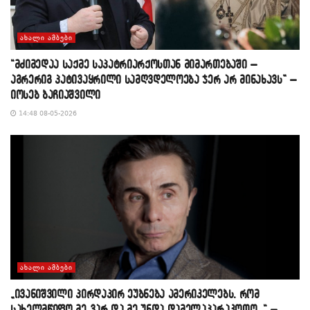
ᲐᲮᲐᲚᲘ ᲐᲛᲑᲔᲑᲘ
“მძიმედაა საქმე საპატრიარქოსთან მიმართებაში –
აგრერიგ პატივაყრილი სამღვდელოება ჯერ არ მინახავს” –
იოსებ ბაჩიაშვილი
14:48 08-05-2026
ᲐᲮᲐᲚᲘ ᲐᲛᲑᲔᲑᲘ
„ივანიშვილი პირდაპირ ეუბნება ამერიკელებს, რომ
სახელმწიფო მე ვარ და მე უნდა დამელაპარაკოთო…“ –