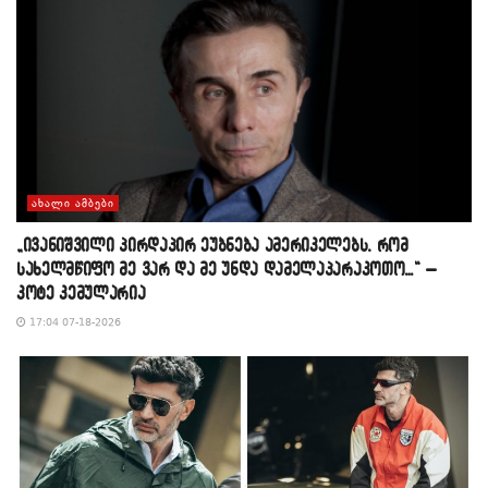
ᲐᲮᲐᲚᲘ ᲐᲛᲑᲔᲑᲘ
„ივანიშვილი პირდაპირ ეუბნება ამერიკელებს, რომ
სახელმწიფო მე ვარ და მე უნდა დამელაპარაკოთო…“ –
კოტე კემულარია
17:04 07-18-2026