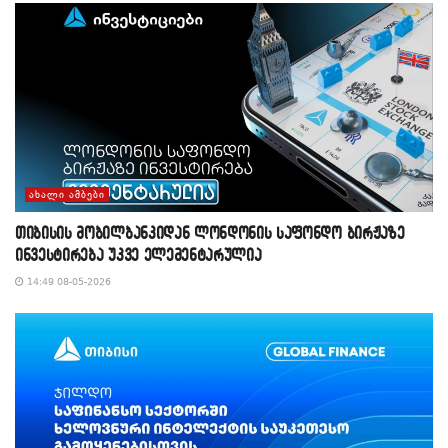
ᲐᲮᲐᲚᲘ ᲐᲛᲑᲔᲑᲘ
თიბისის მობილბანკიდან ლონდონის საფონდო ბირჟაზე
ინვესტირება უკვე ელემენტარულია
14:49 08-05-2026