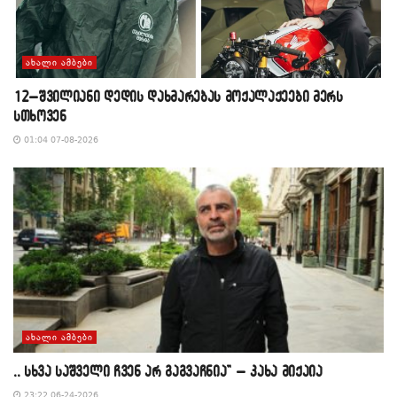
ᲐᲮᲐᲚᲘ ᲐᲛᲑᲔᲑᲘ
12–შვილიანი დედის დახმარებას მოქალაქეები მერს
სთხოვენ
01:04 07-08-2026
ᲐᲮᲐᲚᲘ ᲐᲛᲑᲔᲑᲘ
,, სხვა საშველი ჩვენ არ გაგვაჩნია” – კახა მიქაია
23:22 06-24-2026