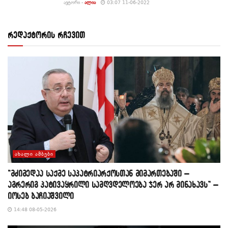
ᲐᲕᲢᲝᲠᲘ -
ᲐᲚᲘᲐ
03:07 11-06-2022
რედაქტორის რჩევით
ᲐᲮᲐᲚᲘ ᲐᲛᲑᲔᲑᲘ
“მძიმედაა საქმე საპატრიარქოსთან მიმართებაში –
აგრერიგ პატივაყრილი სამღვდელოება ჯერ არ მინახავს” –
იოსებ ბაჩიაშვილი
14:48 08-05-2026