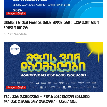
ᲐᲮᲐᲚᲘ ᲐᲛᲑᲔᲑᲘ
თიბისიმ Global Finance-ისგან კიდევ ერთი საერთაშორისო
ჯილდო მიიღო
13:02 08-05-2026
ᲐᲮᲐᲚᲘ ᲐᲛᲑᲔᲑᲘ
მზეს ვერ დაემალები – PSP-ს საზაფხულო კამპანია
მზისგან დაცვის აუცილებლობას გვახსენებს