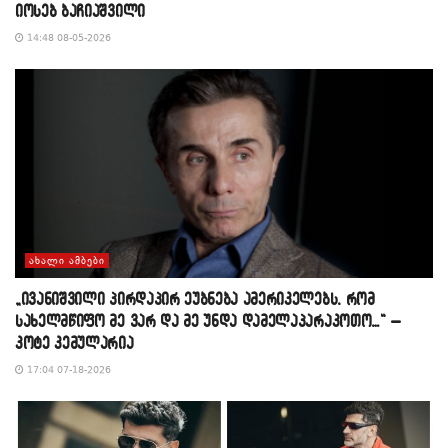
იოსებ ბაჩიაშვილი
14:48 08-05-2026
ᲐᲮᲐᲚᲘ ᲐᲛᲑᲔᲑᲘ
„ივანიშვილი პირდაპირ ეუბნება ამერიკელებს, რომ
სახელმწიფო მე ვარ და მე უნდა დამელაპარაკოთო…“ –
კოტე კემულარია
17:04 07-18-2026