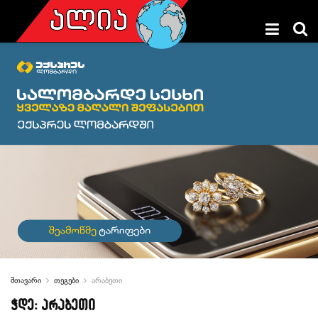
მთავარი
თეგები
არაბეთი
ჭდე:
არაბეთი