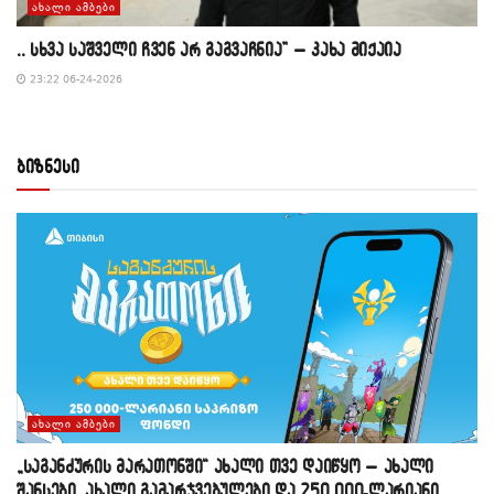
ᲐᲮᲐᲚᲘ ᲐᲛᲑᲔᲑᲘ
,, სხვა საშველი ჩვენ არ გაგვაჩნია” – კახა მიქაია
23:22 06-24-2026
ბიზნესი
ᲐᲮᲐᲚᲘ ᲐᲛᲑᲔᲑᲘ
„საგანძურის მარათონში“ ახალი თვე დაიწყო – ახალი
შანსები, ახალი გამარჯვებულები და 250 000-ლარიანი