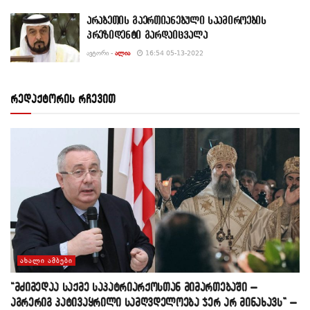
არაბეთის გაერთიანებული საამიროების
პრეზიდენტი გარდაიცვალა
ᲐᲕᲢᲝᲠᲘ -
ᲐᲚᲘᲐ
16:54 05-13-2022
რედაქტორის რჩევით
ᲐᲮᲐᲚᲘ ᲐᲛᲑᲔᲑᲘ
“მძიმედაა საქმე საპატრიარქოსთან მიმართებაში –
აგრერიგ პატივაყრილი სამღვდელოება ჯერ არ მინახავს” –