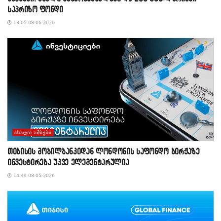
საპრიზო ფონდი
13:05 08-06-2026
ᲐᲮᲐᲚᲘ ᲐᲛᲑᲔᲑᲘ
თიბისის მობილბანკიდან ლონდონის საფონდო ბირჟაზე
ინვესტირება უკვე ელემენტარულია
14:49 08-05-2026