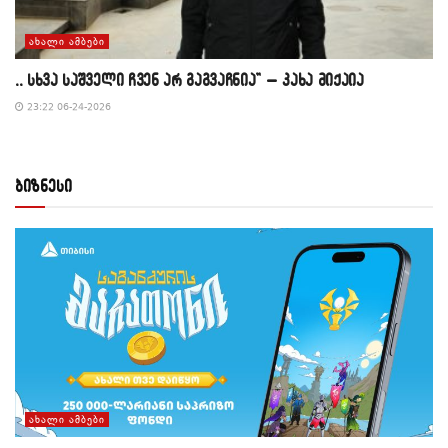
ᲐᲮᲐᲚᲘ ᲐᲛᲑᲔᲑᲘ
,, სხვა საშველი ჩვენ არ გაგვაჩნია” – კახა მიქაია
23:22 06-24-2026
ბიზნესი
ᲐᲮᲐᲚᲘ ᲐᲛᲑᲔᲑᲘ