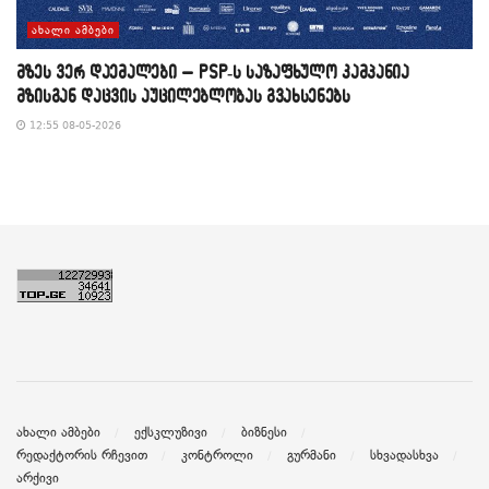
ᲐᲮᲐᲚᲘ ᲐᲛᲑᲔᲑᲘ
მზეს ვერ დაემალები – PSP-ს საზაფხულო კამპანია
მზისგან დაცვის აუცილებლობას გვახსენებს
12:55 08-05-2026
ახალი ამბები
ექსკლუზივი
ბიზნესი
რედაქტორის რჩევით
კონტროლი
გურმანი
სხვადასხვა
არქივი