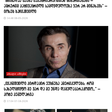
“მძიმედაა საქმე საპატრიარქოსთან მიმართებაში –
აგრერიგ პატივაყრილი სამღვდელოება ჯერ არ მინახავს” –
იოსებ ბაჩიაშვილი
14:48 08-05-2026
ᲐᲮᲐᲚᲘ ᲐᲛᲑᲔᲑᲘ
„ივანიშვილი პირდაპირ ეუბნება ამერიკელებს, რომ
სახელმწიფო მე ვარ და მე უნდა დამელაპარაკოთო…“ –
კოტე კემულარია
17:04 07-18-2026