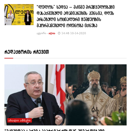
“ლელოს” ხედვა – მძიმე მრეწველობაში
დასაქმებული ადამიანების პენსია, დღეს
არსებული სოციალური შემწეობის
გაორმაგებული ოდენობა იქნება
ᲐᲕᲢᲝᲠᲘ -
ᲐᲚᲘᲐ
14:46 10-14-2020
რედაქტორის რჩევით
ᲐᲮᲐᲚᲘ ᲐᲛᲑᲔᲑᲘ