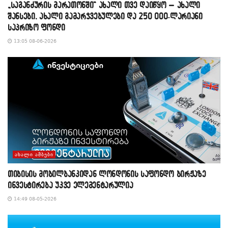
„საგანძურის მარათონში“ ახალი თვე დაიწყო – ახალი
შანსები, ახალი გამარჯვებულები და 250 000-ლარიანი
საპრიზო ფონდი
13:05 08-06-2026
ᲐᲮᲐᲚᲘ ᲐᲛᲑᲔᲑᲘ
თიბისის მობილბანკიდან ლონდონის საფონდო ბირჟაზე
ინვესტირება უკვე ელემენტარულია
14:49 08-05-2026