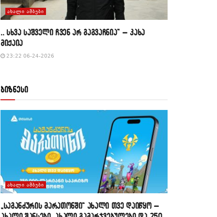
ᲐᲮᲐᲚᲘ ᲐᲛᲑᲔᲑᲘ
,, სხვა საშველი ჩვენ არ გაგვაჩნია” – კახა
მიქაია
23:22 06-24-2026
ბიზნესი
ᲐᲮᲐᲚᲘ ᲐᲛᲑᲔᲑᲘ
„საგანძურის მარათონში“ ახალი თვე დაიწყო –
ახალი შანსები, ახალი გამარჯვებულები და 250