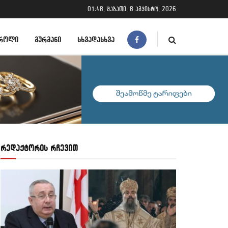
01:48, შაბათი, 8 აგვისტო, 2026
ᲠᲝᲚᲘ
ᲒᲣᲠᲛᲐᲜᲘ
ᲡᲮᲕᲐᲓᲐᲡᲮᲕᲐ
რედაქტორის რჩევით