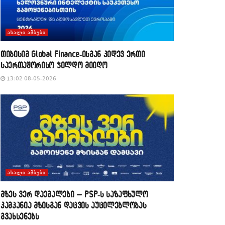
ᲐᲮᲐᲚᲘ ᲐᲛᲑᲔᲑᲘ
თიბისიმ Global Finance-ისგან კიდევ ერთი
საერთაშორისო ჯილდო მიიღო
13:02 08-05-2026
ᲐᲮᲐᲚᲘ ᲐᲛᲑᲔᲑᲘ
მზეს ვერ დაემალები – PSP-ს საზაფხულო
კამპანია მზისგან დაცვის აუცილებლობას
გვახსენებს