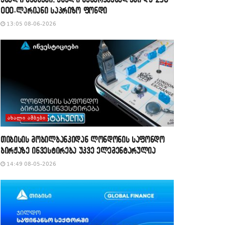
000-ლარიანი საპრიზო ფონდი
13:05 08-06-2026
ᲐᲮᲐᲚᲘ ᲐᲛᲑᲔᲑᲘ
თიბისის მობილბანკიდან ლონდონის საფონდო
ბირჟაზე ინვესტირება უკვე ელემენტარულია
14:49 08-05-2026