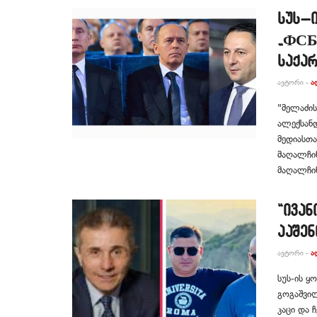
სუს–ი
„ФСБ“
საქა
ᲐᲕᲢᲝᲠᲘ -
Ა
"მელაძის
ალექსანდ
მედიასთა
მაღალჩინ
მაღალჩინ
“ივან
ააშენ
ᲐᲕᲢᲝᲠᲘ -
Ა
სუს-ის ყ
გოგაშვილ
კაცი და 