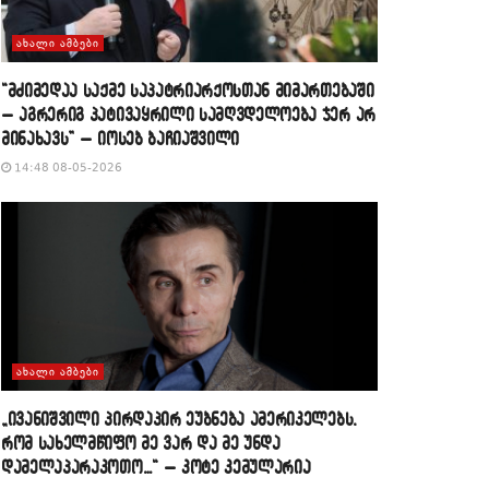
ᲐᲮᲐᲚᲘ ᲐᲛᲑᲔᲑᲘ
“მძიმედაა საქმე საპატრიარქოსთან მიმართებაში
– აგრერიგ პატივაყრილი სამღვდელოება ჯერ არ
მინახავს” – იოსებ ბაჩიაშვილი
14:48 08-05-2026
ᲐᲮᲐᲚᲘ ᲐᲛᲑᲔᲑᲘ
„ივანიშვილი პირდაპირ ეუბნება ამერიკელებს,
რომ სახელმწიფო მე ვარ და მე უნდა
დამელაპარაკოთო…“ – კოტე კემულარია