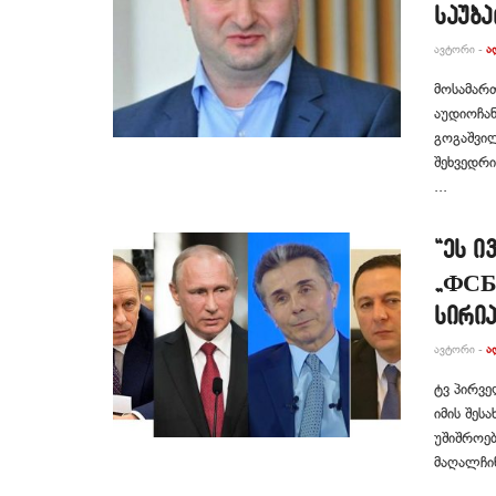
საუბა
ᲐᲕᲢᲝᲠᲘ -
Ა
მოსამარ
აუდიოჩა
გოგაშვილ
შეხვედრი
...
“ეს ი
„ФСБ
სირი
ᲐᲕᲢᲝᲠᲘ -
Ა
ტვ პირვე
იმის შეს
უშიშროებ
მაღალჩინ