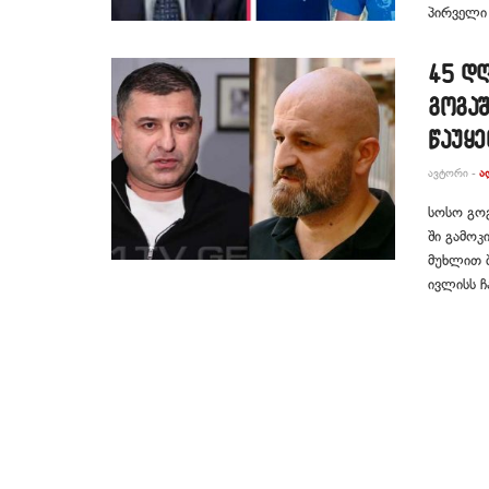
პირველი
45 დღ
გოგა
წაუყე
ᲐᲕᲢᲝᲠᲘ -
Ა
სოსო გოგ
ში გამოკ
მუხლით ბ
ივლისს ჩ