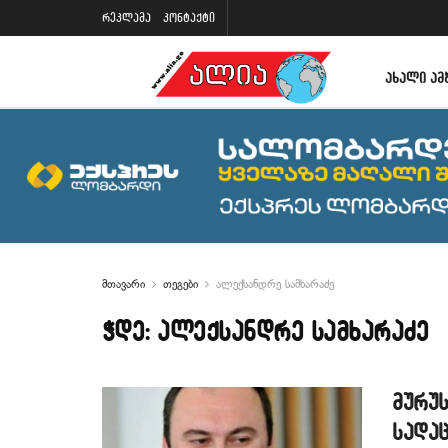
რეკლამა
კონტაქტი
ᲐᲮᲐᲚᲘ ᲐᲛ
მთავარი
თეგები
ალექსანდრე სამხარაძე
ჭდე:
ალექსანდრე სამხარაძე
მურუს
სადაც