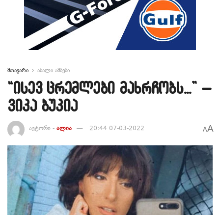
მთავარი
ახალი ამბები
“ისევ ცრემლები მახრჩობს…” –
ვიკა ბუკია
A
ავტორი -
ალია
20:44 07-03-2022
A