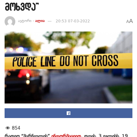
მოხვდა”
A
ავტორი -
ალია
20:53 07-03-2022
A
854
რადიო “მარნეულის”
ინფორმაციით
, დღეს, 3 ივლისს, 19