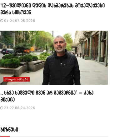
12–შვილიანი დედის დახმარებას მოქალაქეები
მერს სთხოვენ
01:04 07-08-2026
ᲐᲮᲐᲚᲘ ᲐᲛᲑᲔᲑᲘ
,, სხვა საშველი ჩვენ არ გაგვაჩნია” – კახა
მიქაია
23:22 06-24-2026
ბიზნესი