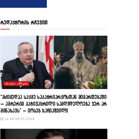
რედაქტორის რჩევით
ᲐᲮᲐᲚᲘ ᲐᲛᲑᲔᲑᲘ
“მძიმედაა საქმე საპატრიარქოსთან მიმართებაში
– აგრერიგ პატივაყრილი სამღვდელოება ჯერ არ
მინახავს” – იოსებ ბაჩიაშვილი
14:48 08-05-2026