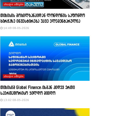
ᲐᲮᲐᲚᲘ ᲐᲛᲑᲔᲑᲘ
თიბისის მობილბანკიდან ლონდონის საფონდო
ბირჟაზე ინვესტირება უკვე ელემენტარულია
14:49 08-05-2026
ᲐᲮᲐᲚᲘ ᲐᲛᲑᲔᲑᲘ
თიბისიმ Global Finance-ისგან კიდევ ერთი
საერთაშორისო ჯილდო მიიღო
13:02 08-05-2026