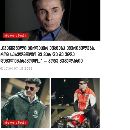
ᲐᲮᲐᲚᲘ ᲐᲛᲑᲔᲑᲘ
„ივანიშვილი პირდაპირ ეუბნება ამერიკელებს,
რომ სახელმწიფო მე ვარ და მე უნდა
დამელაპარაკოთო…“ – კოტე კემულარია
17:04 07-18-2026
ᲐᲮᲐᲚᲘ ᲐᲛᲑᲔᲑᲘ