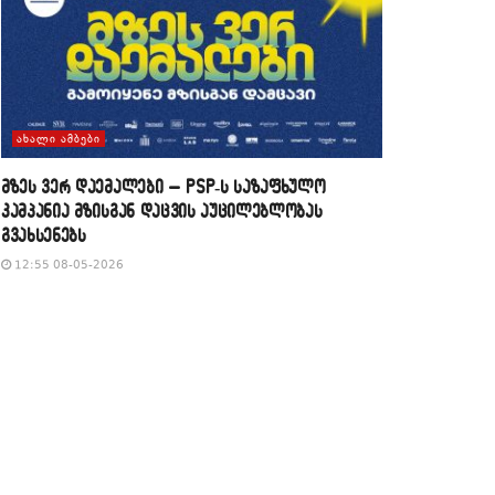
ᲐᲮᲐᲚᲘ ᲐᲛᲑᲔᲑᲘ
მზეს ვერ დაემალები – PSP-ს საზაფხულო
კამპანია მზისგან დაცვის აუცილებლობას
გვახსენებს
12:55 08-05-2026