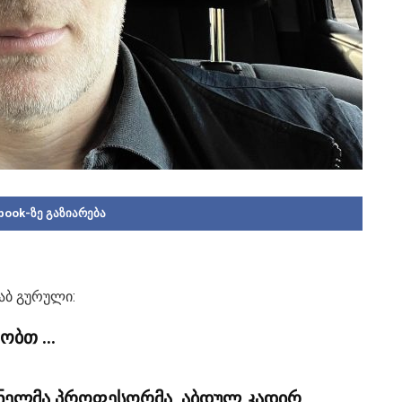
book-ზე გაზიარება
აბ გურული:
დობთ …
ანელმა პროფესორმა, აბდულ კადირ