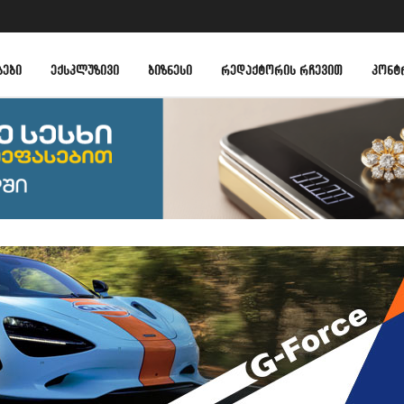
ᲑᲔᲑᲘ
ᲔᲥᲡᲙᲚᲣᲖᲘᲕᲘ
ᲑᲘᲖᲜᲔᲡᲘ
ᲠᲔᲓᲐᲥᲢᲝᲠᲘᲡ ᲠᲩᲔᲕᲘᲗ
ᲙᲝᲜᲢ