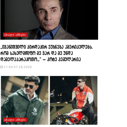
ᲐᲮᲐᲚᲘ ᲐᲛᲑᲔᲑᲘ
„ივანიშვილი პირდაპირ ეუბნება ამერიკელებს,
რომ სახელმწიფო მე ვარ და მე უნდა
დამელაპარაკოთო…“ – კოტე კემულარია
17:04 07-18-2026
ᲐᲮᲐᲚᲘ ᲐᲛᲑᲔᲑᲘ