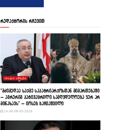
რედაქტორის რჩევით
ᲐᲮᲐᲚᲘ ᲐᲛᲑᲔᲑᲘ
“მძიმედაა საქმე საპატრიარქოსთან მიმართებაში
– აგრერიგ პატივაყრილი სამღვდელოება ჯერ არ
მინახავს” – იოსებ ბაჩიაშვილი
14:48 08-05-2026