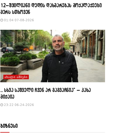
12–შვილიანი დედის დახმარებას მოქალაქეები
მერს სთხოვენ
01:04 07-08-2026
ᲐᲮᲐᲚᲘ ᲐᲛᲑᲔᲑᲘ
,, სხვა საშველი ჩვენ არ გაგვაჩნია” – კახა
მიქაია
23:22 06-24-2026
ბიზნესი