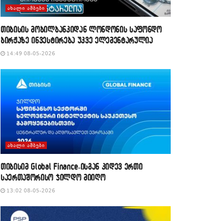
ᲐᲮᲐᲚᲘ ᲐᲛᲑᲔᲑᲘ
თიბისის მობილბანკიდან ლონდონის საფონდო
ბირჟაზე ინვესტირება უკვე ელემენტარულია
14:49 08-05-2026
ᲐᲮᲐᲚᲘ ᲐᲛᲑᲔᲑᲘ
თიბისიმ Global Finance-ისგან კიდევ ერთი
საერთაშორისო ჯილდო მიიღო
13:02 08-05-2026