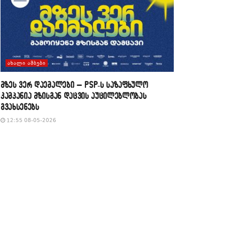
ᲐᲮᲐᲚᲘ ᲐᲛᲑᲔᲑᲘ
მზეს ვერ დაემალები – PSP-ს საზაფხულო
კამპანია მზისგან დაცვის აუცილებლობას
გვახსენებს
12:55 08-05-2026