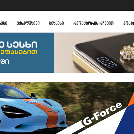
ᲑᲔᲑᲘ
ᲔᲥᲡᲙᲚᲣᲖᲘᲕᲘ
ᲑᲘᲖᲜᲔᲡᲘ
ᲠᲔᲓᲐᲥᲢᲝᲠᲘᲡ ᲠᲩᲔᲕᲘᲗ
ᲙᲝᲜᲢ