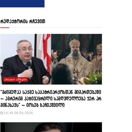
რედაქტორის რჩევით
ᲐᲮᲐᲚᲘ ᲐᲛᲑᲔᲑᲘ
“მძიმედაა საქმე საპატრიარქოსთან მიმართებაში
– აგრერიგ პატივაყრილი სამღვდელოება ჯერ არ
მინახავს” – იოსებ ბაჩიაშვილი
14:48 08-05-2026