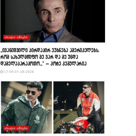
ᲐᲮᲐᲚᲘ ᲐᲛᲑᲔᲑᲘ
„ივანიშვილი პირდაპირ ეუბნება ამერიკელებს,
რომ სახელმწიფო მე ვარ და მე უნდა
დამელაპარაკოთო…“ – კოტე კემულარია
17:04 07-18-2026
ᲐᲮᲐᲚᲘ ᲐᲛᲑᲔᲑᲘ