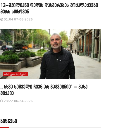
12–შვილიანი დედის დახმარებას მოქალაქეები
მერს სთხოვენ
01:04 07-08-2026
ᲐᲮᲐᲚᲘ ᲐᲛᲑᲔᲑᲘ
,, სხვა საშველი ჩვენ არ გაგვაჩნია” – კახა
მიქაია
23:22 06-24-2026
ბიზნესი