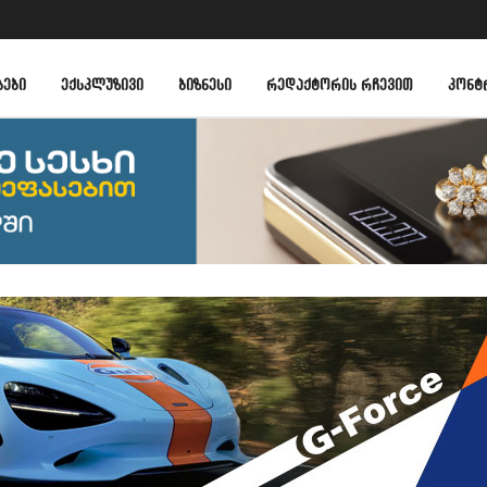
ᲑᲔᲑᲘ
ᲔᲥᲡᲙᲚᲣᲖᲘᲕᲘ
ᲑᲘᲖᲜᲔᲡᲘ
ᲠᲔᲓᲐᲥᲢᲝᲠᲘᲡ ᲠᲩᲔᲕᲘᲗ
ᲙᲝᲜᲢ