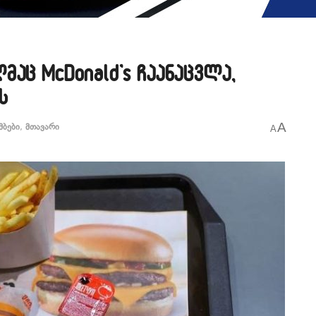
მაც McDonald’s ჩაანაცვლა,
ს
A
მბები
,
მთავარი
A