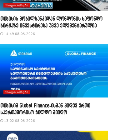
ᲐᲮᲐᲚᲘ ᲐᲛᲑᲔᲑᲘ
თიბისის მობილბანკიდან ლონდონის საფონდო
ბირჟაზე ინვესტირება უკვე ელემენტარულია
14:49 08-05-2026
ᲐᲮᲐᲚᲘ ᲐᲛᲑᲔᲑᲘ
თიბისიმ Global Finance-ისგან კიდევ ერთი
საერთაშორისო ჯილდო მიიღო
13:02 08-05-2026