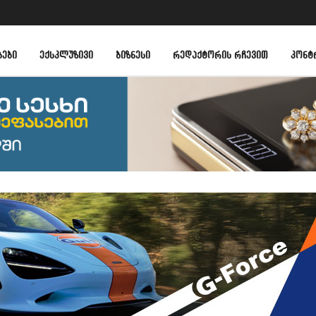
ᲑᲔᲑᲘ
ᲔᲥᲡᲙᲚᲣᲖᲘᲕᲘ
ᲑᲘᲖᲜᲔᲡᲘ
ᲠᲔᲓᲐᲥᲢᲝᲠᲘᲡ ᲠᲩᲔᲕᲘᲗ
ᲙᲝᲜᲢ