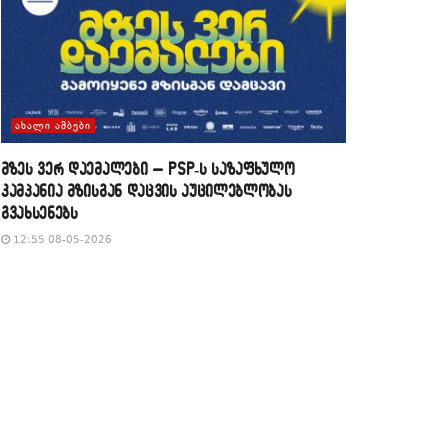
ᲐᲮᲐᲚᲘ ᲐᲛᲑᲔᲑᲘ
მზეს ვერ დაემალები – PSP-ს საზაფხულო
კამპანია მზისგან დაცვის აუცილებლობას
გვახსენებს
12:55 08-05-2026