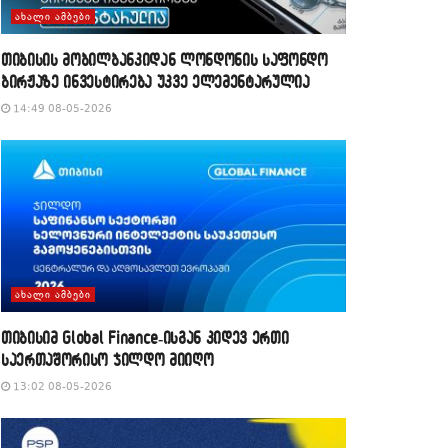
ᲐᲮᲐᲚᲘ ᲐᲛᲑᲔᲑᲘ
თიბისის მობილბანკიდან ლონდონის საფონდო
ბირჟაზე ინვესტირება უკვე ელემენტარულია
14:49 08-05-2026
ᲐᲮᲐᲚᲘ ᲐᲛᲑᲔᲑᲘ
თიბისიმ Global Finance-ისგან კიდევ ერთი
საერთაშორისო ჯილდო მიიღო
13:02 08-05-2026