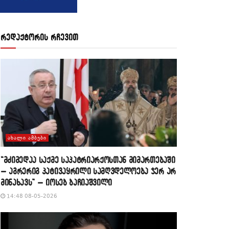
რედაქტორის რჩევით
ᲐᲮᲐᲚᲘ ᲐᲛᲑᲔᲑᲘ
“მძიმედაა საქმე საპატრიარქოსთან მიმართებაში
– აგრერიგ პატივაყრილი სამღვდელოება ჯერ არ
მინახავს” – იოსებ ბაჩიაშვილი
14:48 08-05-2026