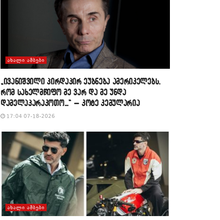
ᲐᲮᲐᲚᲘ ᲐᲛᲑᲔᲑᲘ
„ივანიშვილი პირდაპირ ეუბნება ამერიკელებს,
რომ სახელმწიფო მე ვარ და მე უნდა
დამელაპარაკოთო…“ – კოტე კემულარია
17:04 07-18-2026
ᲐᲮᲐᲚᲘ ᲐᲛᲑᲔᲑᲘ