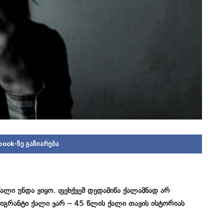
book-ზე გაზიარება
ალი უნდა ვიყო. ფეხქვეშ დედამიწა ქალამნად არ
მიგრანტი ქალი ვარ – 45 წლის ქალი თავის ისტორიას