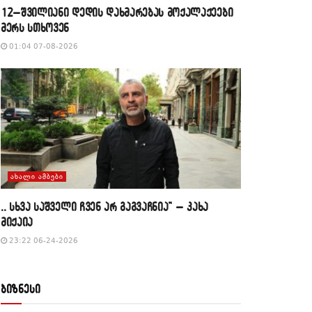
12–შვილიანი დედის დახმარებას მოქალაქეები
მერს სთხოვენ
01:04 07-08-2026
ᲐᲮᲐᲚᲘ ᲐᲛᲑᲔᲑᲘ
,, სხვა საშველი ჩვენ არ გაგვაჩნია” – კახა
მიქაია
23:22 06-24-2026
ბიზნესი