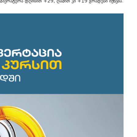
ემპერატურა დღისით +29, ღამით კი +19 გრადუსი იქნება.