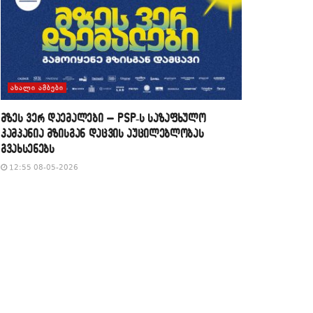
ᲐᲮᲐᲚᲘ ᲐᲛᲑᲔᲑᲘ
მზეს ვერ დაემალები – PSP-ს საზაფხულო
კამპანია მზისგან დაცვის აუცილებლობას
გვახსენებს
12:55 08-05-2026