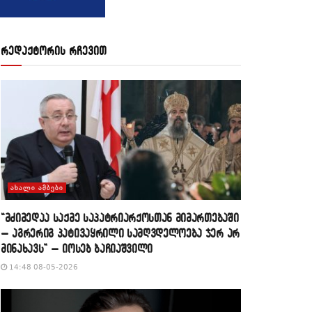
რედაქტორის რჩევით
ᲐᲮᲐᲚᲘ ᲐᲛᲑᲔᲑᲘ
“მძიმედაა საქმე საპატრიარქოსთან მიმართებაში
– აგრერიგ პატივაყრილი სამღვდელოება ჯერ არ
მინახავს” – იოსებ ბაჩიაშვილი
14:48 08-05-2026