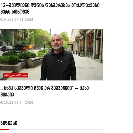
12–შვილიანი დედის დახმარებას მოქალაქეები
მერს სთხოვენ
01:04 07-08-2026
ᲐᲮᲐᲚᲘ ᲐᲛᲑᲔᲑᲘ
,, სხვა საშველი ჩვენ არ გაგვაჩნია” – კახა
მიქაია
23:22 06-24-2026
ბიზნესი