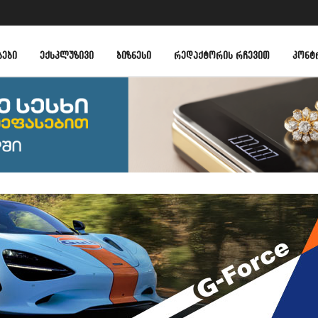
ᲑᲔᲑᲘ
ᲔᲥᲡᲙᲚᲣᲖᲘᲕᲘ
ᲑᲘᲖᲜᲔᲡᲘ
ᲠᲔᲓᲐᲥᲢᲝᲠᲘᲡ ᲠᲩᲔᲕᲘᲗ
ᲙᲝᲜᲢ