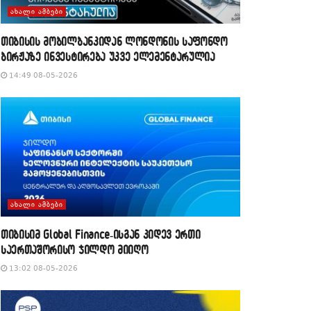
ᲐᲮᲐᲚᲘ ᲐᲛᲑᲔᲑᲘ
თიბისის მობილბანკიდან ლონდონის საფონდო
ბირჟაზე ინვესტირება უკვე ელემენტარულია
14:49 08-05-2026
ᲐᲮᲐᲚᲘ ᲐᲛᲑᲔᲑᲘ
თიბისიმ Global Finance-ისგან კიდევ ერთი
საერთაშორისო ჯილდო მიიღო
13:02 08-05-2026