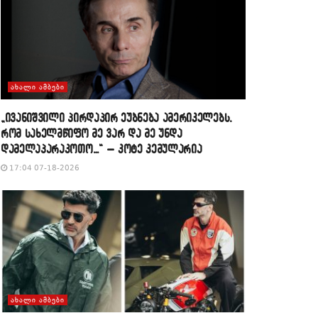
ᲐᲮᲐᲚᲘ ᲐᲛᲑᲔᲑᲘ
„ივანიშვილი პირდაპირ ეუბნება ამერიკელებს,
რომ სახელმწიფო მე ვარ და მე უნდა
დამელაპარაკოთო…“ – კოტე კემულარია
17:04 07-18-2026
ᲐᲮᲐᲚᲘ ᲐᲛᲑᲔᲑᲘ