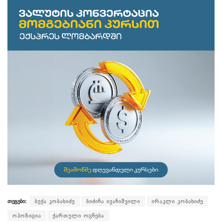
თეგები:
ბექა კობახიძე
ბიძინა ივანიშვილი
ირაკლი კობახიძე
ოპოზიცია
ქართული ოცნება