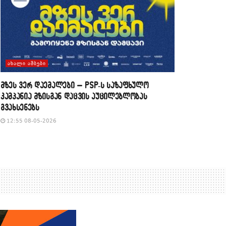
ᲐᲮᲐᲚᲘ ᲐᲛᲑᲔᲑᲘ
მზეს ვერ დაემალები – PSP-ს საზაფხულო
კამპანია მზისგან დაცვის აუცილებლობას
გვახსენებს
12:55 08-05-2026