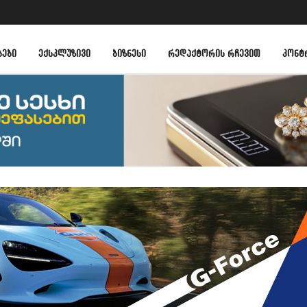
ᲑᲔᲑᲘ
ᲔᲥᲡᲙᲚᲣᲖᲘᲕᲘ
ᲑᲘᲖᲜᲔᲡᲘ
ᲠᲔᲓᲐᲥᲢᲝᲠᲘᲡ ᲠᲩᲔᲕᲘᲗ
ᲙᲝᲜᲢ