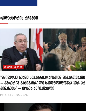
რედაქტორის რჩევით
ᲐᲮᲐᲚᲘ ᲐᲛᲑᲔᲑᲘ
“მძიმედაა საქმე საპატრიარქოსთან მიმართებაში
– აგრერიგ პატივაყრილი სამღვდელოება ჯერ არ
მინახავს” – იოსებ ბაჩიაშვილი
14:48 08-05-2026