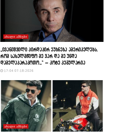
ᲐᲮᲐᲚᲘ ᲐᲛᲑᲔᲑᲘ
„ივანიშვილი პირდაპირ ეუბნება ამერიკელებს,
რომ სახელმწიფო მე ვარ და მე უნდა
დამელაპარაკოთო…“ – კოტე კემულარია
17:04 07-18-2026
ᲐᲮᲐᲚᲘ ᲐᲛᲑᲔᲑᲘ