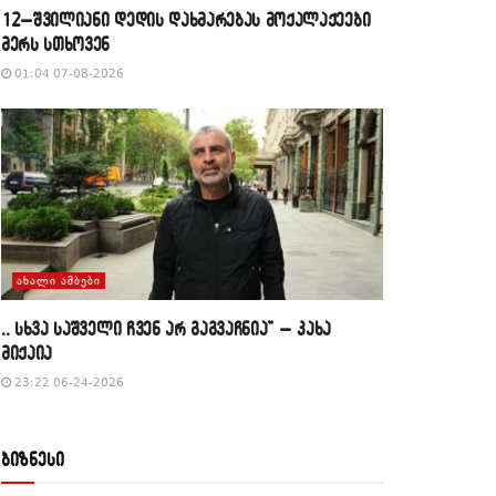
12–შვილიანი დედის დახმარებას მოქალაქეები
მერს სთხოვენ
01:04 07-08-2026
ᲐᲮᲐᲚᲘ ᲐᲛᲑᲔᲑᲘ
,, სხვა საშველი ჩვენ არ გაგვაჩნია” – კახა
მიქაია
23:22 06-24-2026
ბიზნესი