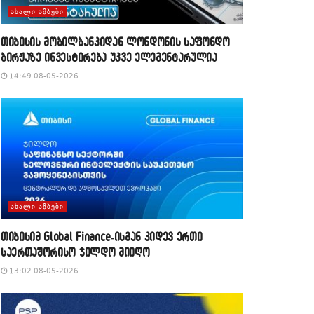
ᲐᲮᲐᲚᲘ ᲐᲛᲑᲔᲑᲘ
თიბისის მობილბანკიდან ლონდონის საფონდო
ბირჟაზე ინვესტირება უკვე ელემენტარულია
14:49 08-05-2026
ᲐᲮᲐᲚᲘ ᲐᲛᲑᲔᲑᲘ
თიბისიმ Global Finance-ისგან კიდევ ერთი
საერთაშორისო ჯილდო მიიღო
13:02 08-05-2026