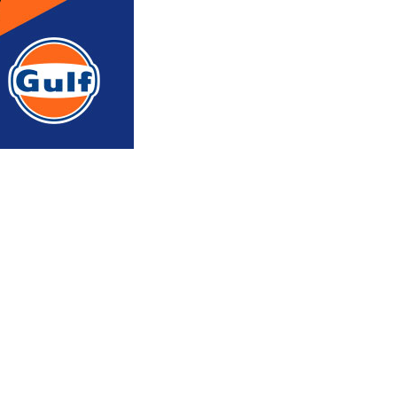
რედაქტორის რჩევით
ᲐᲮᲐᲚᲘ ᲐᲛᲑᲔᲑᲘ