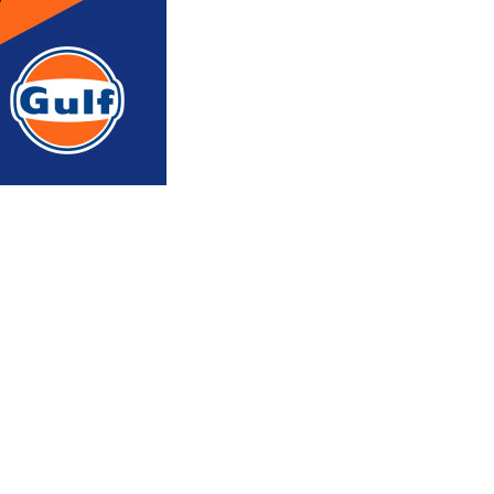
რედაქტორის რჩევით
ᲐᲮᲐᲚᲘ ᲐᲛᲑᲔᲑᲘ