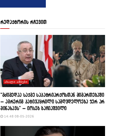
რედაქტორის რჩევით
ᲐᲮᲐᲚᲘ ᲐᲛᲑᲔᲑᲘ
“მძიმედაა საქმე საპატრიარქოსთან მიმართებაში
– აგრერიგ პატივაყრილი სამღვდელოება ჯერ არ
მინახავს” – იოსებ ბაჩიაშვილი
14:48 08-05-2026