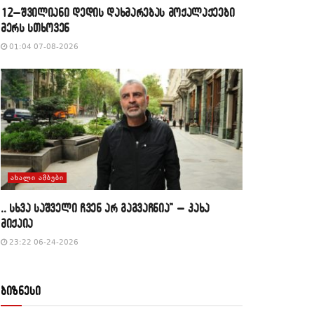
12–შვილიანი დედის დახმარებას მოქალაქეები
მერს სთხოვენ
01:04 07-08-2026
ᲐᲮᲐᲚᲘ ᲐᲛᲑᲔᲑᲘ
,, სხვა საშველი ჩვენ არ გაგვაჩნია” – კახა
მიქაია
23:22 06-24-2026
ბიზნესი