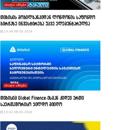
ᲐᲮᲐᲚᲘ ᲐᲛᲑᲔᲑᲘ
თიბისის მობილბანკიდან ლონდონის საფონდო
ბირჟაზე ინვესტირება უკვე ელემენტარულია
14:49 08-05-2026
ᲐᲮᲐᲚᲘ ᲐᲛᲑᲔᲑᲘ
თიბისიმ Global Finance-ისგან კიდევ ერთი
საერთაშორისო ჯილდო მიიღო
13:02 08-05-2026