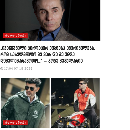
ᲐᲮᲐᲚᲘ ᲐᲛᲑᲔᲑᲘ
„ივანიშვილი პირდაპირ ეუბნება ამერიკელებს,
რომ სახელმწიფო მე ვარ და მე უნდა
დამელაპარაკოთო…“ – კოტე კემულარია
17:04 07-18-2026
ᲐᲮᲐᲚᲘ ᲐᲛᲑᲔᲑᲘ