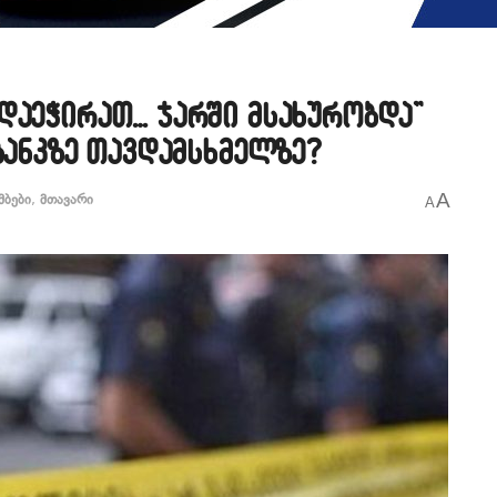
დაეჭირათ… ჯარში მსახურობდა”
ბანკზე თავდამსხმელზე?
A
მბები
,
მთავარი
A