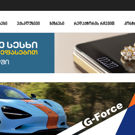
ᲑᲔᲑᲘ
ᲔᲥᲡᲙᲚᲣᲖᲘᲕᲘ
ᲑᲘᲖᲜᲔᲡᲘ
ᲠᲔᲓᲐᲥᲢᲝᲠᲘᲡ ᲠᲩᲔᲕᲘᲗ
ᲙᲝᲜᲢ