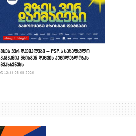
ᲐᲮᲐᲚᲘ ᲐᲛᲑᲔᲑᲘ
მზეს ვერ დაემალები – PSP-ს საზაფხულო
კამპანია მზისგან დაცვის აუცილებლობას
გვახსენებს
12:55 08-05-2026