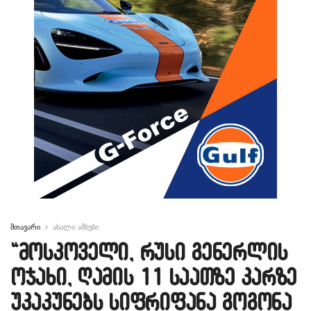
მთავარი
ახალი ამბები
“მოსკოველი, რუსი გენერლის
ოჯახი, ღამის 11 საათზე კარზე
უკაკუნებს სიფრიფანა გოგონა