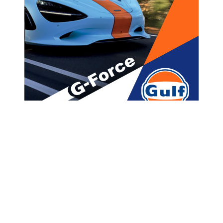
მთავარი
ახალი ამბები
“სანამ ჩვენ ფეხბურთზე
ვდარდობთ…”– “ჩინეთის
ხელში აღმოჩნდა გადამწყვეტი
სტრატეგიული მნიშვნელობის