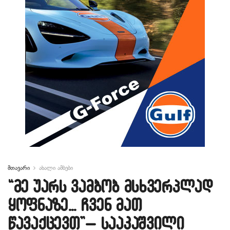
მთავარი
ახალი ამბები
“მე უარს ვამბობ მსხვერპლად
ყოფნაზე… ჩვენ მათ
წავაქცევთ”– სააკაშვილი